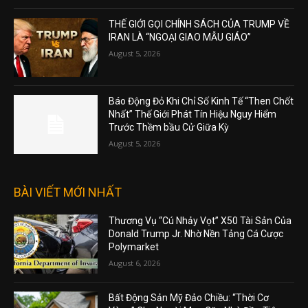
THẾ GIỚI GỌI CHÍNH SÁCH CỦA TRUMP VỀ
IRAN LÀ “NGOẠI GIAO MẪU GIÁO”
August 5, 2026
Báo Động Đỏ Khi Chỉ Số Kinh Tế “Then Chốt
Nhất” Thế Giới Phát Tín Hiệu Nguy Hiểm
Trước Thềm bầu Cử Giữa Kỳ
August 5, 2026
BÀI VIẾT MỚI NHẤT
Thương Vụ “Cú Nhảy Vọt” X50 Tài Sản Của
Donald Trump Jr. Nhờ Nền Tảng Cá Cược
Polymarket
August 6, 2026
Bất Động Sản Mỹ Đảo Chiều: “Thời Cơ