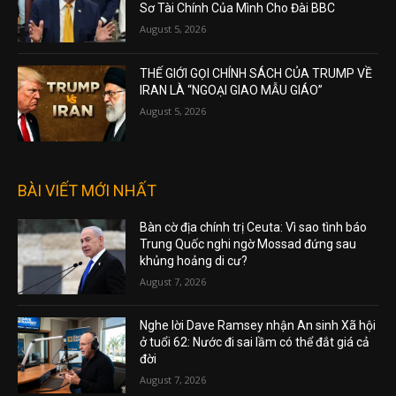
Sơ Tài Chính Của Mình Cho Đài BBC
August 5, 2026
THẾ GIỚI GỌI CHÍNH SÁCH CỦA TRUMP VỀ
IRAN LÀ “NGOẠI GIAO MẪU GIÁO”
August 5, 2026
BÀI VIẾT MỚI NHẤT
Bàn cờ địa chính trị Ceuta: Vì sao tình báo
Trung Quốc nghi ngờ Mossad đứng sau
khủng hoảng di cư?
August 7, 2026
Nghe lời Dave Ramsey nhận An sinh Xã hội
ở tuổi 62: Nước đi sai lầm có thể đắt giá cả
đời
August 7, 2026