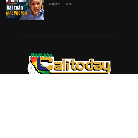
August 3, 2026
ABOUT US
Trang web
baocalitoday.com
là sản phẩm của Hệ Thống
Truyền Thông Cali Today
Tòa soạn: 1310 Tully Road #109, San Jose, CA 95122