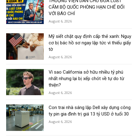
THƯỢNG VIỆN DÂN CHỦ ĐƯA LUẬT
CẤM BỘ QUỐC PHÒNG HẠN CHẾ ĐỐI
VỚI BÁO CHÍ
August 6, 2026
Mỹ siết chặt quy định cấp thẻ xanh: Nguy
cơ bị bác hồ sơ ngay lập tức vì thiếu giấy
tờ
August 6, 2026
Vì sao California sở hữu nhiều tỷ phú
nhất nhưng lại bị xếp chót về tự do từ
thiện?
August 6, 2026
Con trai nhà sáng lập Dell xây dựng công
ty pin gia đình trị giá 13 tỷ USD ở tuổi 30
August 6, 2026