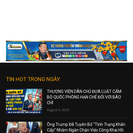
TIN HOT TRONG NGÀY
THƯỢNG VIỆN DÂN CHỦ ĐƯA LUẬT CẤM
BỘ QUỐC PHÒNG HẠN CHẾ ĐỐI VỚI BÁO
CHÍ
August 6, 2026
Ông Trump Đã Tuyên Bố “Tình Trạng Khẩn
Cấp” Nhằm Ngăn Chặn Việc Công Khai Hồ