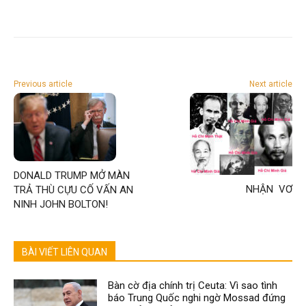
Previous article
Next article
DONALD TRUMP MỞ MÀN
NHẬN VƠ
TRẢ THÙ CỰU CỐ VẤN AN
NINH JOHN BOLTON!
BÀI VIẾT LIÊN QUAN
Bàn cờ địa chính trị Ceuta: Vì sao tình
báo Trung Quốc nghi ngờ Mossad đứng