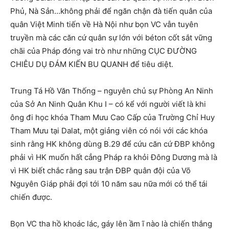
Phủ, Nà Sản…không phải để ngăn chận đà tiến quân của
quân Việt Minh tiến về Hà Nội như bọn VC vẫn tuyên
truyền mà các căn cứ quân sự lớn với béton cốt sắt vững
chãi của Pháp đóng vai trò như những CỤC ĐƯỜNG
CHIÊU DỤ ĐÁM KIẾN BU QUANH để tiêu diệt.
Trung Tá Hồ Văn Thống – nguyên chủ sự Phòng An Ninh
của Sở An Ninh Quân Khu I – có kể với người viết là khi
ông đi học khóa Tham Mưu Cao Cấp của Trường Chỉ Huy
Tham Mưu tại Dalat, một giảng viên có nói với các khóa
sinh rằng HK không dùng B.29 để cứu căn cứ ĐBP không
phải vì HK muốn hất cẳng Pháp ra khỏi Đông Dương mà là
vì HK biết chắc rằng sau trận ĐBP quân đội của Võ
Nguyên Giáp phải đợi tới 10 năm sau nữa mới có thể tái
chiến được.
Bọn VC tha hồ khoác lác, gáy lên ầm ĩ nào là chiến thắng