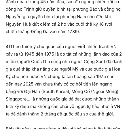
đánh nhau trong 45 năm đầu, sau đó ngưng chiến rồi cả
dòng họ Trịnh giữ quyền bính tại phương Bắc và dòng họ
Nguyễn giữ quyền bính tại phương Nam cho đến khi
Nguyễn Huệ dứt điểm cả 2 họ vào cuối thế kỷ 18 (với
chiến thắng Đống Đa vào năm 1789).
4)Theo thiển ý chủ quan của người viết chiến tranh VN
xảy ra từ 1945 đến 1975 là do tất cả những lãnh đạo của 2
miền (người Quốc Gia cũng như người Cộng Sản) đã đánh
giá quá thấp khả năng của người Mỹ và của quốc gia Hoa
Kỳ cho nên nước VN chúng ta tan hoang sau 1975 cho
đến nay 2025 vẫn chưa thấy có cơ hội tiến lên ngang
bằng với Đại Hàn (South Korea), Mông Cổ (Ngoại Mông),
Singapore… là những quốc gia đã đạt được những thành
tích kỳ diệu mà không cần phải vỗ ngực tự hào như là VN
ta đã đánh thắng 2 thằng đế quốc đầu sỏ của thế giới.
Bài viết này xin tạm dừng ở đây vì khả năng hiểu biết của