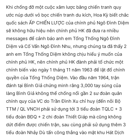
Khi chống đỡ một cuộc xâm lược bằng chiến tranh quy
ước núp dưới vỏ bọc chiến tranh du kích, Hoa Kỳ biết chắc
quốc sách ẤP CHIẾN LƯỢC của chính phủ Ngô Đình Diệm
sẽ không hữu hiệu nên chính phủ HK đã đưa ra nhiều
messages để cảnh báo anh em Tổng Thống Ngô Đình
Diệm và Cố Vấn Ngô Đình Nhu, nhưng chúng ta đã thấy 2
anh em Tổng Thống Diệm không chịu hiểu ý muốn của
chính phủ HK, nên chính phủ HK đành phải tổ chức một
chính biến vào ngày 1 tháng 11 năm 1963 để lật đổ chính
quyền của Tổng Thống Diệm. Vào đầu năm 1964, trận
đánh tại Bình Giả chứng minh rằng 3,000 tay súng của
làng Bình Giả không thể chống nổi gần 2 sư đoàn quân
chính quy của VC do Trần Đình Xu chỉ huy (đến nỗi Bộ
TTM / QL VNCH phải sử dụng tới 3 tiểu đoàn TQLC + 3
tiểu đoàn BĐQ + 2 chi đoàn Thiết Giáp mà cũng không
dứt điểm được chiến trận, sau cùng phải sử dụng thêm 3
tiểu đoàn Nhảy Dù tấn công thẳng vào mật khu Hát Dịch