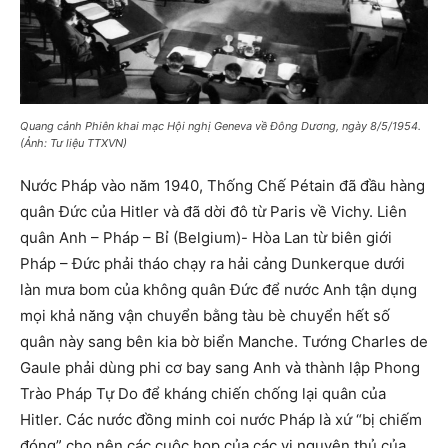
Quang cảnh Phiên khai mạc Hội nghị Geneva về Đông Dương, ngày 8/5/1954.
(Ảnh: Tư liệu TTXVN)
Nước Pháp vào năm 1940, Thống Chế Pétain đã đầu hàng
quân Đức của Hitler và đã dời đô từ Paris về Vichy. Liên
quân Anh – Pháp – Bỉ (Belgium)- Hòa Lan từ biên giới
Pháp – Đức phải tháo chạy ra hải cảng Dunkerque dưới
làn mưa bom của không quân Đức để nước Anh tận dụng
mọi khả năng vận chuyển bằng tàu bè chuyển hết số
quân này sang bên kia bờ biển Manche. Tướng Charles de
Gaule phải dùng phi cơ bay sang Anh và thành lập Phong
Trào Pháp Tự Do để kháng chiến chống lại quân của
Hitler. Các nước đồng minh coi nước Pháp là xứ “bị chiếm
đóng” cho nên các cuộc họp của các vị nguyên thủ của