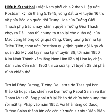
Hiểu biết thứ hai
: Việt Nam phải chia 2 theo Hiệp ước
Postdam ký hồi tháng 5/1945; vùng đất từ vĩ tuyến 16 trở
về phía Bắc do quân đội Trung Hoa của Tưởng Giới
Thạch phụ trách, nay chính quyền Tưởng Giới Thạch
chạy ra Đài Loan thì chúng ta trao lại cho quân đội của
Mao cũng không có gì quá đáng. Cũng tương tự như tại
Triều Tiên, thỏa ước Postdam quy định quân đội Nga và
quân đội Mỹ bắt tay nhau tại vĩ tuyến 38; tới năm 1950
Kim Nhật Thành xâm lăng Nam Hàn liền bị Hoa Kỳ chận
đánh cho đến năm 1953 thì cù cưa tại vĩ tuyến 38 thì phải
đình chiến thôi.
Trở lại Đông Đương, Tướng De Lattre de Tassigni bàn
thảo kế hoạch tác chiến với Đại Tướng Raoul Salan và Ban
Tham Mưu rồi ông phải trở lại Pháp để chữa bệnh ung thư
rồi mất tại Pháp vào năm 1952. Với khả năng có được,
Tướng Salan thành lập các căn cứ quân sự như Điện Biên