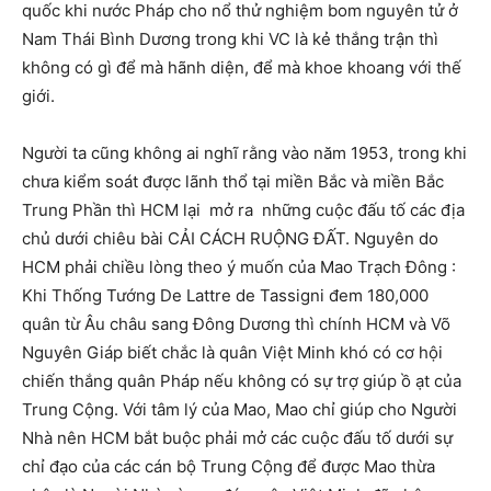
quốc khi nước Pháp cho nổ thử nghiệm bom nguyên tử ở
Nam Thái Bình Dương trong khi VC là kẻ thắng trận thì
không có gì để mà hãnh diện, để mà khoe khoang với thế
giới.
Người ta cũng không ai nghĩ rằng vào năm 1953, trong khi
chưa kiểm soát được lãnh thổ tại miền Bắc và miền Bắc
Trung Phần thì HCM lại mở ra những cuộc đấu tố các địa
chủ dưới chiêu bài CẢI CÁCH RUỘNG ĐẤT. Nguyên do
HCM phải chiều lòng theo ý muốn của Mao Trạch Đông :
Khi Thống Tướng De Lattre de Tassigni đem 180,000
quân từ Âu châu sang Đông Dương thì chính HCM và Võ
Nguyên Giáp biết chắc là quân Việt Minh khó có cơ hội
chiến thắng quân Pháp nếu không có sự trợ giúp ồ ạt của
Trung Cộng. Với tâm lý của Mao, Mao chỉ giúp cho Người
Nhà nên HCM bắt buộc phải mở các cuộc đấu tố dưới sự
chỉ đạo của các cán bộ Trung Cộng để được Mao thừa