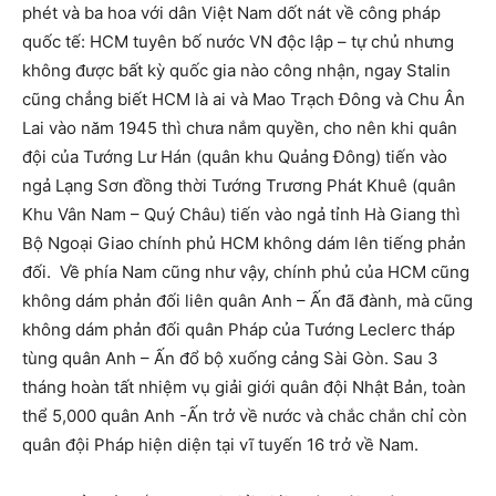
phét và ba hoa với dân Việt Nam dốt nát về công pháp
quốc tế: HCM tuyên bố nước VN độc lập – tự chủ nhưng
không được bất kỳ quốc gia nào công nhận, ngay Stalin
cũng chẳng biết HCM là ai và Mao Trạch Đông và Chu Ân
Lai vào năm 1945 thì chưa nắm quyền, cho nên khi quân
đội của Tướng Lư Hán (quân khu Quảng Đông) tiến vào
ngả Lạng Sơn đồng thời Tướng Trương Phát Khuê (quân
Khu Vân Nam – Quý Châu) tiến vào ngả tỉnh Hà Giang thì
Bộ Ngoại Giao chính phủ HCM không dám lên tiếng phản
đối. Về phía Nam cũng như vậy, chính phủ của HCM cũng
không dám phản đối liên quân Anh – Ấn đã đành, mà cũng
không dám phản đối quân Pháp của Tướng Leclerc tháp
tùng quân Anh – Ấn đổ bộ xuống cảng Sài Gòn. Sau 3
tháng hoàn tất nhiệm vụ giải giới quân đội Nhật Bản, toàn
thể 5,000 quân Anh -Ấn trở về nước và chắc chắn chỉ còn
quân đội Pháp hiện diện tại vĩ tuyến 16 trở về Nam.