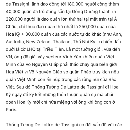
de Tassigni lãnh đạo đông tới 180,000 người cộng thêm
40,000 quân đã trú đóng sẵn tại Đông Dương thành ra
220,000 người là đạo quân lớn thứ hai tại mặt trận tại Á
Châu, chỉ thua đạo quân thứ nhất là 250,000 quân của
Hoa Kỳ + 30,000 quân của các nước tự do khác (như Anh,
Australia, New Zeland, Thailand, Thổ Nhĩ Kỳ…) chiến đấu
dưới lá cờ LHQ tại Triều Tiên. Là một tướng giỏi, vừa đển
VN, ông đã giải vây secteur Vĩnh Yên khiến quân Việt
Minh của Võ Nguyên Giáp phải tháo chạy qua biên giới
Hoa Việt vì Võ Nguyên Giáp sợ quân Pháp truy kích nếu
quân Việt Minh còn ẩn núp trong các rừng núi của Bắc
Việt. Sau đó Thống Tướng De Lattre de Tassigni đi Hoa
Kỳ ngay để ký kết những thỏa thuận quân sự mà phái
đoàn Hoa Kỳ mới chỉ hứa miệng với ông khi ông còn ở
Paris.
Thống Tướng De Lattre de Tassigni có đặt vấn đề với các