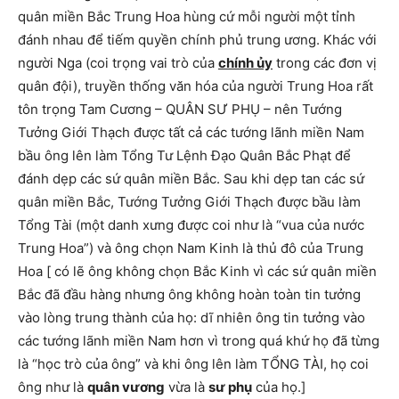
quân miền Bắc Trung Hoa hùng cứ mỗi người một tỉnh
đánh nhau để tiếm quyền chính phủ trung ương. Khác với
người Nga (coi trọng vai trò của
chính ủy
trong các đơn vị
quân đội), truyền thống văn hóa của người Trung Hoa rất
tôn trọng Tam Cương – QUÂN SƯ PHỤ – nên Tướng
Tưởng Giới Thạch được tất cả các tướng lãnh miền Nam
bầu ông lên làm Tổng Tư Lệnh Đạo Quân Bắc Phạt để
đánh dẹp các sứ quân miền Bắc. Sau khi dẹp tan các sứ
quân miền Bắc, Tướng Tưởng Giới Thạch được bầu làm
Tổng Tài (một danh xưng được coi như là “vua của nước
Trung Hoa”) và ông chọn Nam Kinh là thủ đô của Trung
Hoa [ có lẽ ông không chọn Bắc Kinh vì các sứ quân miền
Bắc đã đầu hàng nhưng ông không hoàn toàn tin tưởng
vào lòng trung thành của họ: dĩ nhiên ông tin tưởng vào
các tướng lãnh miền Nam hơn vì trong quá khứ họ đã từng
là “học trò của ông” và khi ông lên làm TỔNG TÀI, họ coi
ông như là
quân vương
vừa là
sư phụ
của họ.]