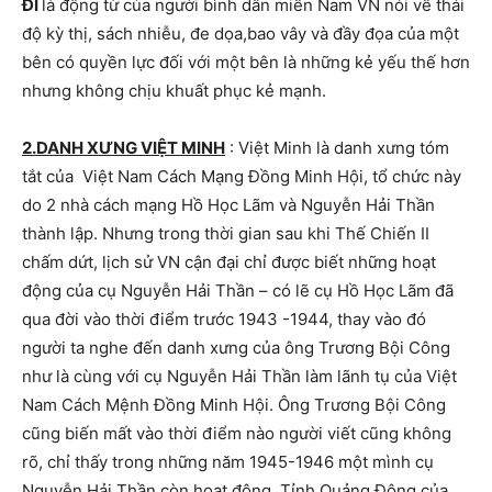
ĐÌ
là động từ của người bình dân miền Nam VN nói về thái
độ kỳ thị, sách nhiễu, đe dọa,bao vây và đầy đọa của một
bên có quyền lực đối với một bên là những kẻ yếu thế hơn
nhưng không chịu khuất phục kẻ mạnh.
2.DANH XƯNG VIỆT MINH
: Việt Minh là danh xưng tóm
tắt của Việt Nam Cách Mạng Đồng Minh Hội, tổ chức này
do 2 nhà cách mạng Hồ Học Lãm và Nguyễn Hải Thần
thành lập. Nhưng trong thời gian sau khi Thế Chiến II
chấm dứt, lịch sử VN cận đại chỉ được biết những hoạt
động của cụ Nguyễn Hải Thần – có lẽ cụ Hồ Học Lãm đã
qua đời vào thời điểm trước 1943 -1944, thay vào đó
người ta nghe đến danh xưng của ông Trương Bội Công
như là cùng với cụ Nguyễn Hải Thần làm lãnh tụ của Việt
Nam Cách Mệnh Đồng Minh Hội. Ông Trương Bội Công
cũng biến mất vào thời điểm nào người viết cũng không
rõ, chỉ thấy trong những năm 1945-1946 một mình cụ
Nguyễn Hải Thần còn hoạt động. Tỉnh Quảng Đông của