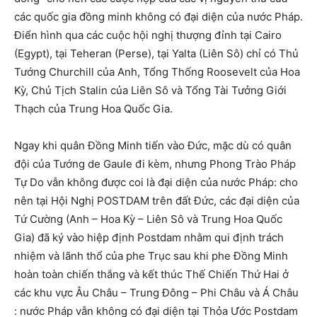
các quốc gia đồng minh không có đại diện của nước Pháp.
Điển hình qua các cuộc hội nghị thượng đỉnh tại Cairo
(Egypt), tại Teheran (Perse), tại Yalta (Liên Sô) chỉ có Thủ
Tướng Churchill của Anh, Tổng Thống Roosevelt của Hoa
Kỳ, Chủ Tịch Stalin của Liên Sô và Tổng Tài Tưởng Giới
Thạch của Trung Hoa Quốc Gia.
Ngay khi quân Đồng Minh tiến vào Đức, mặc dù có quân
đội của Tướng de Gaule đi kèm, nhưng Phong Trào Pháp
Tự Do vẫn không được coi là đại diện của nước Pháp: cho
nên tại Hội Nghị POSTDAM trên đất Đức, các đại diện của
Tứ Cường (Anh – Hoa Kỳ – Liên Sô và Trung Hoa Quốc
Gia) đã ký vào hiệp định Postdam nhằm qui định trách
nhiệm và lãnh thổ của phe Trục sau khi phe Đồng Minh
hoàn toàn chiến thắng và kết thúc Thế Chiến Thứ Hai ở
các khu vực Âu Châu – Trung Đông – Phi Châu và Á Châu
: nước Pháp vẫn không có đại diện tại Thỏa Ước Postdam