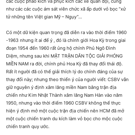
các cuộc pháo kích và phục kích các xe quân đội, cũng
như các các cuộc ám sát viên chức xã ấp dưới vỏ bọc “xử
tử những tên Việt gian Mỹ – Ngụy”…
Có một dữ kiện quan trọng đã diễn ra vào thời điểm 1960
-1963 nhưng ít ai để ý , đó là chính giới Hoa Kỳ trong giai
đoạn 1954 đến 1960 rất ủng hộ chính Phủ Ngô Đình
Diệm, nhưng sau khi MẶT TRẬN DÂN TỘC GIẢI PHÓNG
MIỀN NAM ra đời, chính phủ Hoa Kỳ đã thay đổi thái độ.
Rất ít người đã có thể giải thích lý do chính đáng của sự
thay đổi này; nhưng theo thiển ý của người viết: CSBV vẫn
giữ nguyên ý định xâm lăng miền Nam bằng trận địa
chiến như Kim Nhật Thành xâm lăng Nam Hàn vào năm
1950, nhưng vào thời điểm 1960 CSBV không thể thực
hiện ý định mở một cuộc trận địa chiến nên HCM đã mở
một cuộc chiến tranh du kích làm vỏ bọc cho mộc cuộc
chiến tranh quy ước.