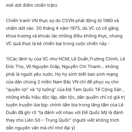
mới dứt điểm chiến trận).
Chiến tranh VN thực sự do CSVN phát động từ 1960 và
chấm dứt vào 30 tháng 4 năm 1975, dù VC có cố gắng
khoa trương và khoác lác những điều không thực, nhưng
VC quả thực là kẻ chiến bại trong cuộc chiến này :
1)Các lãnh tụ của VC như HCM, Lê Duẩn,Trường Chinh, Lê
Đức Thọ, Võ Nguyên Giáp, Nguyễn Chí Thanh… không
phải là người yêu nước. Họ hy sinh biết bao sinh mạng
của dân chúng 2 miền Nam Bắc VN chỉ để phục vụ cho
“quyền lợi” và “lý tưởng” của Đệ Tam Quốc Tế Cộng Sản ,
những khẩu hiệu độc lập, dân tộc, dân quyền chỉ có giá trị
tuyên truyền lừa bịp: chính tấm bia trong lăng tẩm của Lê
Duẩn đã ghi rõ “ta đánh với nhau với Đế Quốc Mỹ là đánh
thay cho Liên Sô – Trung Quốc” (người viết không trích
dẫn nguyên văn mà chỉ nhớ đại ý)