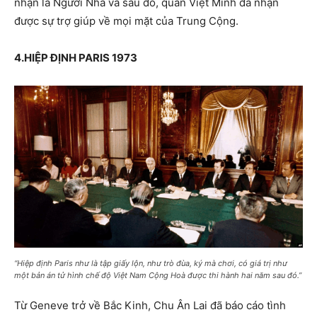
nhận là Người Nhà và sau đó, quân Việt Minh đã nhận
được sự trợ giúp về mọi mặt của Trung Cộng.
4.HIỆP ĐỊNH PARIS 1973
“Hiệp định Paris như là tập giấy lộn, như trò đùa, ký mà chơi, có giá trị như
một bản án tử hình chế độ Việt Nam Cộng Hoà được thi hành hai năm sau đó.”
Từ Geneve trở về Bắc Kinh, Chu Ân Lai đã báo cáo tình