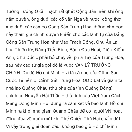
Tướng Tưởng Giới Thạch rất ghét Cộng Sản, nên khi ông
nắm quyền, ông đuổi các cố vấn Nga về nước, đồng thời
xua đuổi các cán bộ Cộng Sản Trung Hoa không cho bọn
này tham gia chính quyền khiến cho các lãnh tụ của Đảng
Cộng Sản Trung Hoa như Mao Trạch Đông, Chu Ân Lai,
Lưu Thiếu Kỳ, Đặng Tiểu Bình, Bành Đức Hoài, Diệp Kiếm
Anh, Chu Đức… phải bỏ chạy về phía Tây của Trung Hoa,
sau này các sử gia gọi đó là vuộc VẠN LÝ TRƯỜNG
CHINH. Do đó Hồ chí Minh – vì là cán bộ của Cộng Sản
Quốc Tế nên bị Cảnh Sát Trung Hoa QDĐ bắt và giam tại
nhà lao Quảng Châu (thủ phủ của tỉnh Quảng Đông),
chính cụ Nguyễn Hải Thần – thủ lĩnh của Việt Nam Cách
Mạng Đồng Minh Hội đứng ra cam kết và bảo lãnh Hồ chí
Minh ra khỏi nhà giam Quảng Châu để có người VN hoạt
động đưa về nước một khi Thế Chiến Thứ Hai chấm dứt.
Vì vậy trong giai đoạn đầu, không bao giờ Hồ chí Minh