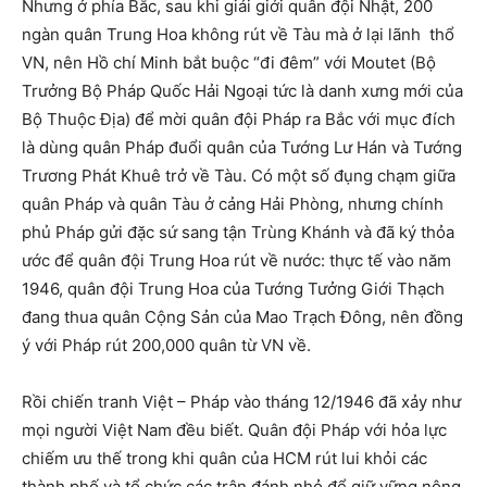
Nhưng ở phía Bắc, sau khi giải giới quân đội Nhật, 200
ngàn quân Trung Hoa không rút về Tàu mà ở lại lãnh thổ
VN, nên Hồ chí Minh bắt buộc “đi đêm” với Moutet (Bộ
Trưởng Bộ Pháp Quốc Hải Ngoại tức là danh xưng mới của
Bộ Thuộc Địa) để mời quân đội Pháp ra Bắc với mục đích
là dùng quân Pháp đuổi quân của Tướng Lư Hán và Tướng
Trương Phát Khuê trở về Tàu. Có một số đụng chạm giữa
quân Pháp và quân Tàu ở cảng Hải Phòng, nhưng chính
phủ Pháp gửi đặc sứ sang tận Trùng Khánh và đã ký thỏa
ước để quân đội Trung Hoa rút về nước: thực tế vào năm
1946, quân đội Trung Hoa của Tướng Tưởng Giới Thạch
đang thua quân Cộng Sản của Mao Trạch Đông, nên đồng
ý với Pháp rút 200,000 quân từ VN về.
Rồi chiến tranh Việt – Pháp vào tháng 12/1946 đã xảy như
mọi người Việt Nam đều biết. Quân đội Pháp với hỏa lực
chiếm ưu thế trong khi quân của HCM rút lui khỏi các
thành phố và tổ chức các trận đánh nhỏ để giữ vững nông