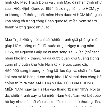
hình cho Mao Trạch Đông và chính Mao đã nhận định như
sau : Hiệp Định Geneve 1954 là trở ngại lớn cho HCM , y
ta không thể thống nhất miền Nam được vì HCM không có
khả năng và trong công Pháp quốc tế, miền Nam sẽ trở
thành vương quốc như Lào.
Mao Trạch Đông nói chỉ có “chiến tranh giải phóng” mới
giúp HCM thống nhất đất nước được. Ngay trong năm
1955, Võ Nguyên Giáp đã bí mật sang Tàu 2 lần (chỉ cách
nhau khoảng 7 tháng) và đã được quân khu Quảng Đông
cũng như quân khu Vân Nam ký khế ước cung cấp
450,000 súng trường (không kể lựu đạn và chất nổ). Sau
khi một số lô hàng được nhập kho, HCM mới dám công bố
chính thức ra mắt MẶT TRẬN DÂN TỘC GIẢI PHÓNG
MIỀN NAM ngay tại Hà Nội vào tháng 12 năm 1959. Rồi từ
đó, chiến tranh xảy ra tại miền Nam Việt Nam với biết bao
hệ lụy như mìn nổ vào các xe đò, xe lam chở thường dân,