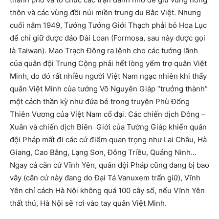
thôn và các vùng đồi núi miền trung du Bắc Việt. Nhưng
cuối năm 1949, Tướng Tưởng Giới Thạch phải bỏ Hoa Lục
để chỉ giữ được đảo Đài Loan (Formosa, sau này được gọi
là Taiwan). Mao Trạch Đông ra lệnh cho các tướng lãnh
của quân đội Trung Cộng phải hết lòng yểm trợ quân Việt
Minh, do đó rất nhiều người Việt Nam ngạc nhiên khi thấy
quân Việt Minh của tướng Võ Nguyên Giáp “trưởng thành”
một cách thần kỳ như đứa bé trong truyện Phù Đổng
Thiên Vương của Việt Nam cổ đại. Các chiến dịch Đông –
Xuân và chiến dịch Biên Giới của Tướng Giáp khiến quân
đội Pháp mất đi các cứ điểm quan trọng như Lai Châu, Hà
Giang, Cao Bằng, Lạng Sơn, Đông Triều, Quảng Ninh…
Ngay cả căn cứ Vĩnh Yên, quân đội Pháp cũng đang bị bao
vây (căn cứ này đang do Đại Tá Vanuxem trấn giữ), Vĩnh
Yên chỉ cách Hà Nội không quá 100 cây số, nếu Vĩnh Yên
thất thủ, Hà Nội sẽ rơi vào tay quân Việt Minh.