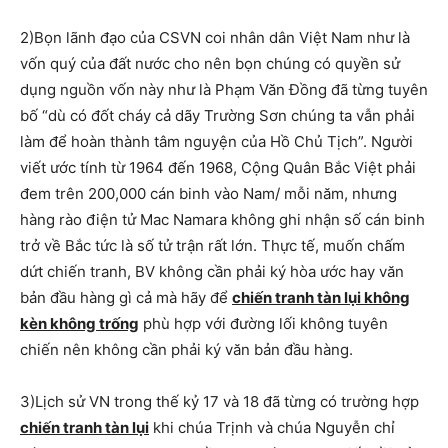
2)Bọn lãnh đạo của CSVN coi nhân dân Việt Nam như là
vốn quý của đất nước cho nên bọn chúng có quyền sử
dụng nguồn vốn này như là Phạm Văn Đồng đã từng tuyên
bố “dù có đốt cháy cả dãy Trường Sơn chúng ta vẫn phải
làm để hoàn thành tâm nguyện của Hồ Chủ Tịch”. Người
viết ước tính từ 1964 đến 1968, Cộng Quân Bắc Việt phải
đem trên 200,000 cán binh vào Nam/ mỗi năm, nhưng
hàng rào điện tử Mac Namara không ghi nhận số cán binh
trở về Bắc tức là số tử trận rất lớn. Thực tế, muốn chấm
dứt chiến tranh, BV không cần phải ký hòa ước hay văn
bản đầu hàng gì cả mà hãy để
chiến tranh tàn lụi không
kèn không trống
phù hợp với đường lối không tuyên
chiến nên không cần phải ký văn bản đầu hàng.
3)Lịch sử VN trong thế kỷ 17 và 18 đã từng có trường hợp
chiến tranh tàn lụi
khi chúa Trịnh và chúa Nguyễn chỉ