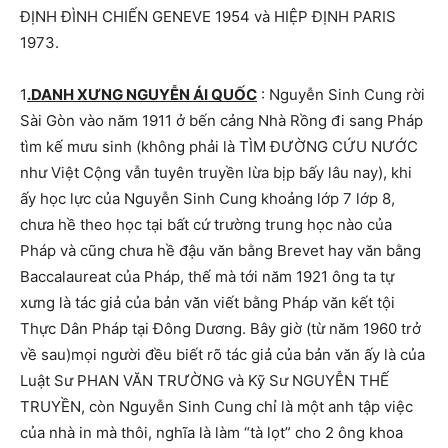
ĐỊNH ĐÌNH CHIẾN GENEVE 1954 và HIỆP ĐỊNH PARIS
1973.
1
.DANH XƯNG NGUYỄN ÁI QUỐC
: Nguyễn Sinh Cung rời
Sài Gòn vào năm 1911 ở bến cảng Nhà Rồng đi sang Pháp
tìm kế mưu sinh (không phải là TÌM ĐƯỜNG CỨU NƯỚC
như Việt Cộng vẫn tuyên truyền lừa bịp bấy lâu nay), khi
ấy học lực của Nguyễn Sinh Cung khoảng lớp 7 lớp 8,
chưa hề theo học tại bất cứ trường trung học nào của
Pháp và cũng chưa hề đậu văn bằng Brevet hay văn bằng
Baccalaureat của Pháp, thế mà tới năm 1921 ông ta tự
xưng là tác giả của bản văn viết bằng Pháp văn kết tội
Thực Dân Pháp tại Đông Dương. Bây giờ (từ năm 1960 trở
về sau)mọi người đều biết rõ tác giả của bản văn ấy là của
Luật Sư PHAN VĂN TRƯỜNG và Kỹ Sư NGUYỄN THẾ
TRUYỀN, còn Nguyễn Sinh Cung chỉ là một anh tập việc
của nhà in mà thôi, nghĩa là làm “tà lọt” cho 2 ông khoa