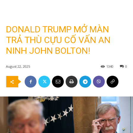
DONALD TRUMP MỞ MÀN
TRẢ THÙ CỰU CỐ VẤN AN
NINH JOHN BOLTON!
August 22, 2025
1340
0