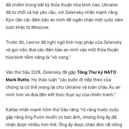
đã chiếm trong bất kỳ thỏa thuận hòa bình nào. Ukraine
đã từ chối cả hai yêu cầu, với Zelensky nhấn mạnh rằng
Kyiv cần các đảm bảo an ninh để ngăn chặn một cuộc xâm
lược khác từ Moscow.
Trước đó, Lavrov đã nghi ngờ tính hợp pháp của Zelensky
và gọi việc đưa các đảm bảo an ninh vào một thỏa thuận
hòa bình tiềm năng là “vô vọng.”
Vào thứ Sáu 22/8, Zelensky đã gặp
Tổng Thư ký NATO
Mark Rutte
. Họ thảo luận “các bước đi tiếp theo của
chúng ta có thể mang lại cho Ukraine và toàn châu Âu an
ninh hơn và đưa đến kết thúc thực sự của chiến tranh.”
Kallas nhấn mạnh hôm thứ Sáu rằng “rõ ràng trước cuộc
gặp rằng ông Putin muốn có bức ảnh, nhưng ông ấy đã
nhận được nhiều hơn thế. Ông ấy được chào đón rất nồng