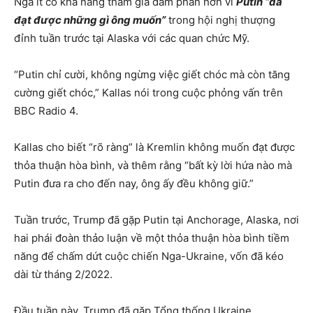
Nga ít có khả năng tham gia đàm phán hơn vì
Putin “đã
đạt được những gì ông muốn”
trong hội nghị thượng
đỉnh tuần trước tại Alaska với các quan chức Mỹ.
“Putin chỉ cười, không ngừng việc giết chóc mà còn tăng
cường giết chóc,” Kallas nói trong cuộc phỏng vấn trên
BBC Radio 4.
Kallas cho biết “rõ ràng” là Kremlin không muốn đạt được
thỏa thuận hòa bình, và thêm rằng “bất kỳ lời hứa nào mà
Putin đưa ra cho đến nay, ông ấy đều không giữ.”
Tuần trước, Trump đã gặp Putin tại Anchorage, Alaska, nơi
hai phái đoàn thảo luận về một thỏa thuận hòa bình tiềm
năng để chấm dứt cuộc chiến Nga-Ukraine, vốn đã kéo
dài từ tháng 2/2022.
Đầu tuần này, Trump đã gặp Tổng thống Ukraine