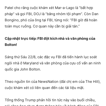
Patel cho rằng cuộc khám xét Mar-a-Lago là “bất hợp
pháp” và gọi FBI, DOJ là “băng nhóm tội phạm”. Còn Dan
Bongino, phó của ông tại FBI, từng nói: “FBI giờ đã hoàn
toàn mục ruỗng. Cơ quan này cần bị giải tán.”
Cập nhật trực tiếp: FBI đột kích nhà và văn phòng của
Bolton!
Sáng thứ Sáu 22/8, các đặc vụ FBI đã tiến hành lục soát
ngôi nhà ở Maryland và văn phòng của cựu cố vấn an ninh
quốc gia John Bolton.
Theo nguồn tin của NewsNation (đài chị em của The Hill),
cuộc khám xét có liên quan đến các tài liệu mật.
Tổng thống Trump phản hồi tin tức này vào buổi chiều,