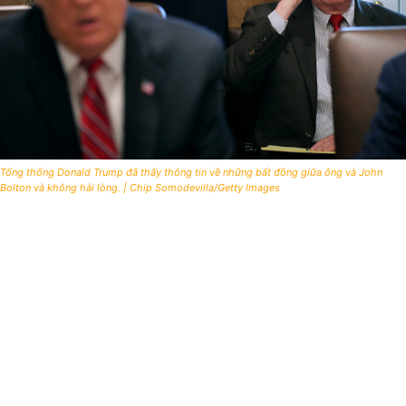
Tổng thống Donald Trump đã thấy thông tin về những bất đồng giữa ông và John
Bolton và không hài lòng. | Chip Somodevilla/Getty Images