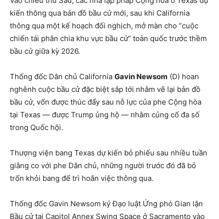
Vào chiều thứ Sáu, các nhà lập pháp Cộng hòa ở Texas dự
kiến thông qua bản đồ bầu cử mới, sau khi California
thông qua một kế hoạch đối nghịch, mở màn cho “cuộc
chiến tái phân chia khu vực bầu cử” toàn quốc trước thềm
bầu cử giữa kỳ 2026.
Thống đốc Dân chủ California
Gavin Newsom
(D) hoan
nghênh cuộc bầu cử đặc biệt sắp tới nhằm vẽ lại bản đồ
bầu cử, vốn được thúc đẩy sau nỗ lực của phe Cộng hòa
tại Texas — được Trump ủng hộ — nhằm củng cố đa số
trong Quốc hội.
Thượng viện bang Texas dự kiến bỏ phiếu sau nhiều tuần
giằng co với phe Dân chủ, những người trước đó đã bỏ
trốn khỏi bang để trì hoãn việc thông qua.
Thống đốc Gavin Newsom ký Đạo luật Ứng phó Gian lận
Bầu cử tại Capitol Annex Swing Space ở Sacramento vào