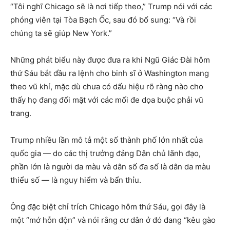
“Tôi nghĩ Chicago sẽ là nơi tiếp theo,” Trump nói với các
phóng viên tại Tòa Bạch Ốc, sau đó bổ sung: “Và rồi
chúng ta sẽ giúp New York.”
Những phát biểu này được đưa ra khi Ngũ Giác Đài hôm
thứ Sáu bắt đầu ra lệnh cho binh sĩ ở Washington mang
theo vũ khí, mặc dù chưa có dấu hiệu rõ ràng nào cho
thấy họ đang đối mặt với các mối đe dọa buộc phải vũ
trang.
Trump nhiều lần mô tả một số thành phố lớn nhất của
quốc gia — do các thị trưởng đảng Dân chủ lãnh đạo,
phần lớn là người da màu và dân số đa số là dân da màu
thiểu số — là nguy hiểm và bẩn thỉu.
Ông đặc biệt chỉ trích Chicago hôm thứ Sáu, gọi đây là
một “mớ hỗn độn” và nói rằng cư dân ở đó đang “kêu gào