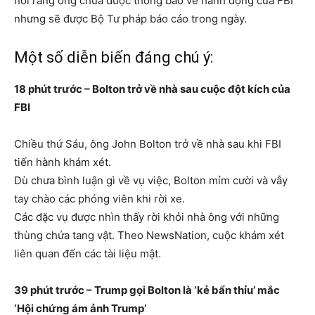
nói rằng ông chưa được thông báo về hành động của FBI
nhưng sẽ được Bộ Tư pháp báo cáo trong ngày.
Một số diễn biến đáng chú ý:
18 phút trước – Bolton trở về nhà sau cuộc đột kích của
FBI
Chiều thứ Sáu, ông John Bolton trở về nhà sau khi FBI
tiến hành khám xét.
Dù chưa bình luận gì về vụ việc, Bolton mỉm cười và vẫy
tay chào các phóng viên khi rời xe.
Các đặc vụ được nhìn thấy rời khỏi nhà ông với những
thùng chứa tang vật. Theo NewsNation, cuộc khám xét
liên quan đến các tài liệu mật.
39 phút trước – Trump gọi Bolton là ‘kẻ bẩn thỉu’ mắc
‘Hội chứng ám ảnh Trump’