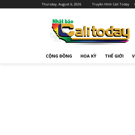
Thursday, August 6, 2026
Truyền Hình Cali Today
CỘNG ĐỒNG
HOA KỲ
THẾ GIỚI
V