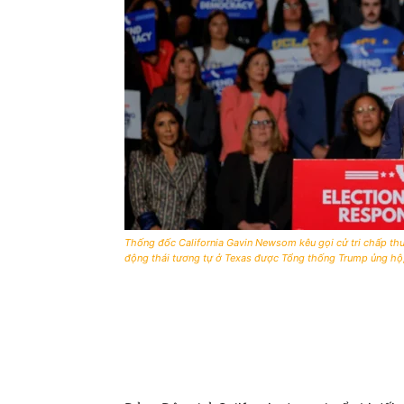
Thống đốc California Gavin Newsom kêu gọi cử tri chấp thu
động thái tương tự ở Texas được Tổng thống Trump ủng hộ,