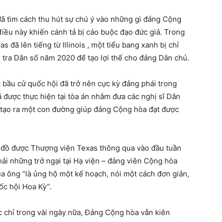
đã tìm cách thu hút sự chú ý vào những gì đảng Cộng
iều này khiến cánh tả bị cáo buộc đạo đức giả. Trong
 đã lên tiếng từ Illinois , một tiểu bang xanh bị chỉ
u tra Dân số năm 2020 để tạo lợi thế cho đảng Dân chủ.
c bầu cử quốc hội đã trở nên cực kỳ đảng phái trong
 được thực hiện tại tòa án nhằm đưa các nghị sĩ Dân
ặc tạo ra một con đường giúp đảng Cộng hòa đạt được
ản đồ được Thượng viện Texas thông qua vào đầu tuần
hải những trở ngại tại Hạ viện – đảng viên Cộng hòa
ủa ông “là ủng hộ một kế hoạch, nói một cách đơn giản,
ốc hội Hoa Kỳ”.
úc chỉ trong vài ngày nữa, Đảng Cộng hòa vẫn kiên