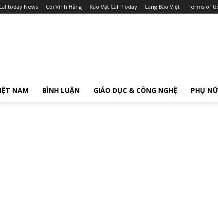
Calitoday News
Cõi Vĩnh Hằng
Rao Vặt Cali Today
Làng Báo Việt
Terms of U
IỆT NAM
BÌNH LUẬN
GIÁO DỤC & CÔNG NGHỆ
PHỤ N