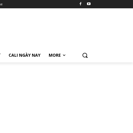
se
Ữ
CALI NGÀY NAY
MORE