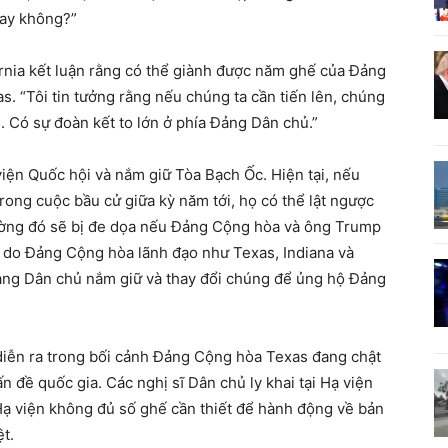
 hay không?”
rnia kết luận rằng có thể giành được năm ghế của Đảng
s. “Tôi tin tưởng rằng nếu chúng ta cần tiến lên, chúng
. Có sự đoàn kết to lớn ở phía Đảng Dân chủ.”
iện Quốc hội và nắm giữ Tòa Bạch Ốc. Hiện tại, nếu
rong cuộc bầu cử giữa kỳ năm tới, họ có thể lật ngược
ường đó sẽ bị đe dọa nếu Đảng Cộng hòa và ông Trump
 do Đảng Cộng hòa lãnh đạo như Texas, Indiana và
Đảng Dân chủ nắm giữ và thay đổi chúng để ủng hộ Đảng
diễn ra trong bối cảnh Đảng Cộng hòa Texas đang chật
n đề quốc gia. Các nghị sĩ Dân chủ ly khai tại Hạ viện
 Hạ viện không đủ số ghế cần thiết để hành động về bản
ệt.