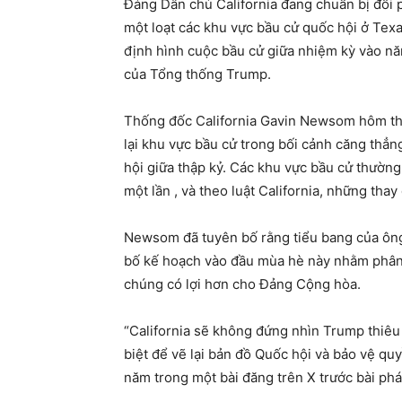
Đảng Dân chủ California đang chuẩn bị đối 
một loạt các khu vực bầu cử quốc hội ở Texas
định hình cuộc bầu cử giữa nhiệm kỳ vào năm
của Tổng thống Trump.
Thống đốc California Gavin Newsom hôm th
lại khu vực bầu cử trong bối cảnh căng thẳng
hội giữa thập kỷ. Các khu vực bầu cử thường
một lần , và theo luật California, những tha
Newsom đã tuyên bố rằng tiểu bang của ôn
bố kế hoạch vào đầu mùa hè này nhằm phân 
chúng có lợi hơn cho Đảng Cộng hòa.
“California sẽ không đứng nhìn Trump thiêu 
biệt để vẽ lại bản đồ Quốc hội và bảo vệ q
năm trong một bài đăng trên X trước bài ph