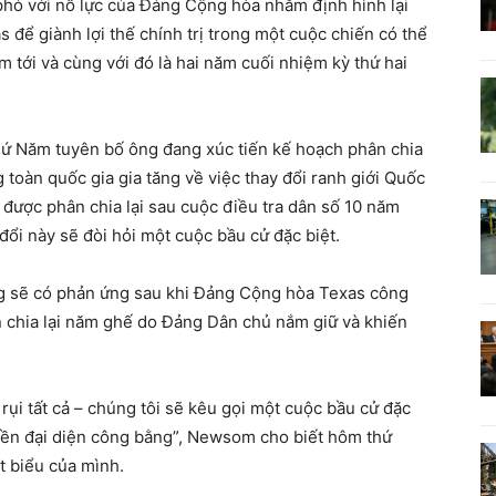
phó với nỗ lực của Đảng Cộng hòa nhằm định hình lại
 để giành lợi thế chính trị trong một cuộc chiến có thể
 tới và cùng với đó là hai năm cuối nhiệm kỳ thứ hai
ứ Năm tuyên bố ông đang xúc tiến kế hoạch phân chia
 toàn quốc gia gia tăng về việc thay đổi ranh giới Quốc
 được phân chia lại sau cuộc điều tra dân số 10 năm
y đổi này sẽ đòi hỏi một cuộc bầu cử đặc biệt.
g sẽ có phản ứng sau khi Đảng Cộng hòa Texas công
chia lại năm ghế do Đảng Dân chủ nắm giữ và khiến
rụi tất cả – chúng tôi sẽ kêu gọi một cuộc bầu cử đặc
uyền đại diện công bằng”, Newsom cho biết hôm thứ
át biểu của mình.