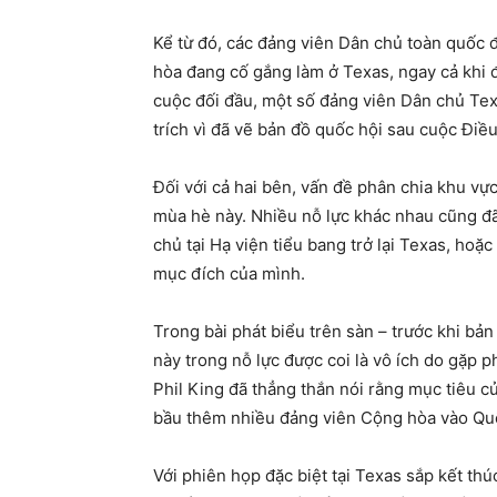
Kể từ đó, các đảng viên Dân chủ toàn quốc 
hòa đang cố gắng làm ở Texas, ngay cả khi đ
cuộc đối đầu, một số đảng viên Dân chủ Texas
trích vì đã vẽ bản đồ quốc hội sau cuộc Điề
Đối với cả hai bên, vấn đề phân chia khu vự
mùa hè này. Nhiều nỗ lực khác nhau cũng đã
chủ tại Hạ viện tiểu bang trở lại Texas, ho
mục đích của mình.
Trong bài phát biểu trên sàn – trước khi b
này trong nỗ lực được coi là vô ích do gặp p
Phil King đã thẳng thắn nói rằng mục tiêu c
bầu thêm nhiều đảng viên Cộng hòa vào Qu
Với phiên họp đặc biệt tại Texas sắp kết th