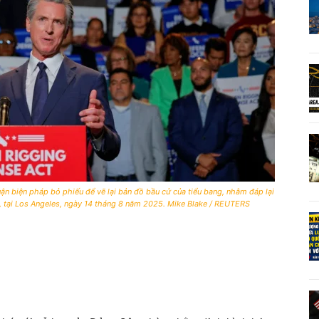
ận biện pháp bỏ phiếu để vẽ lại bản đồ bầu cử của tiểu bang, nhằm đáp lại
 tại Los Angeles, ngày 14 tháng 8 năm 2025. Mike Blake / REUTERS