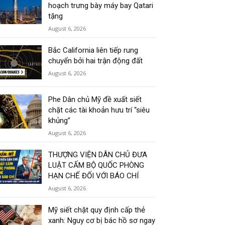
hoạch trưng bày máy bay Qatari
tặng
August 6, 2026
Bắc California liên tiếp rung
chuyển bởi hai trận động đất
August 6, 2026
Phe Dân chủ Mỹ đề xuất siết
chặt các tài khoản hưu trí “siêu
khủng”
August 6, 2026
THƯỢNG VIỆN DÂN CHỦ ĐƯA
LUẬT CẤM BỘ QUỐC PHÒNG
HẠN CHẾ ĐỐI VỚI BÁO CHÍ
August 6, 2026
Mỹ siết chặt quy định cấp thẻ
xanh: Nguy cơ bị bác hồ sơ ngay