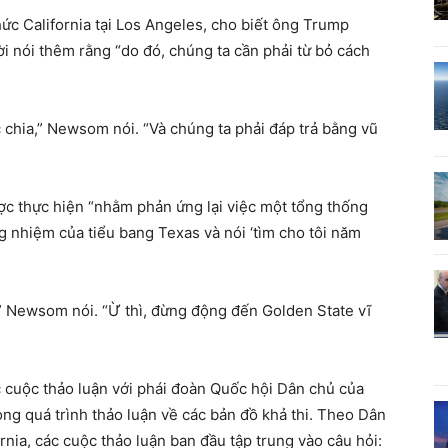
c California tại Los Angeles, cho biết ông Trump
i nói thêm rằng “do đó, chúng ta cần phải từ bỏ cách
 chia,” Newsom nói. “Và chúng ta phải đáp trả bằng vũ
ược thực hiện “nhằm phản ứng lại việc một tổng thống
 nhiệm của tiểu bang Texas và nói ‘tìm cho tôi năm
,” Newsom nói. “Ừ thì, đừng động đến Golden State vĩ
cuộc thảo luận với phái đoàn Quốc hội Dân chủ của
ong quá trình thảo luận về các bản đồ khả thi. Theo Dân
nia, các cuộc thảo luận ban đầu tập trung vào câu hỏi: