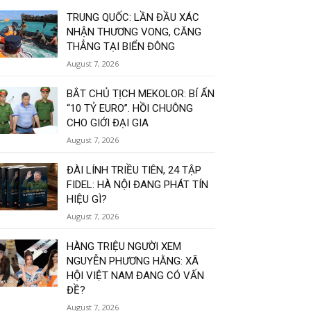
TRUNG QUỐC: LẦN ĐẦU XÁC
NHẬN THƯƠNG VONG, CĂNG
THẲNG TẠI BIỂN ĐÔNG
August 7, 2026
BẮT CHỦ TỊCH MEKOLOR: BÍ ẨN
“10 TỶ EURO”. HỒI CHUÔNG
CHO GIỚI ĐẠI GIA
August 7, 2026
ĐÀI LÍNH TRIỀU TIÊN, 24 TẬP
FIDEL: HÀ NỘI ĐANG PHÁT TÍN
HIỆU GÌ?
August 7, 2026
HÀNG TRIỆU NGƯỜI XEM
NGUYỄN PHƯƠNG HẰNG: XÃ
HỘI VIỆT NAM ĐANG CÓ VẤN
ĐỀ?
August 7, 2026