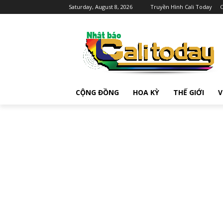
Saturday, August 8, 2026
Truyền Hình Cali Today
C
CỘNG ĐỒNG
HOA KỲ
THẾ GIỚI
V