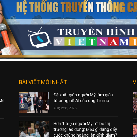
BÀI VIẾT MỚI NHẤT
V
Đề xuất giúp người Mỹ làm giàu
ẠN
từ bùng nổ AI của ông Trump
August 8, 2026
Hơn 1 triệu người Mỹ rời bỏ thị
trường lao động: Điều gì đang đẩy
cuộc khủng hoảng lên đỉnh điểm?