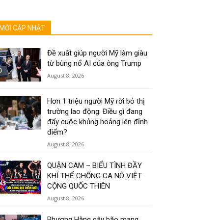
MỚI CẬP NHẬT
Đề xuất giúp người Mỹ làm giàu
từ bùng nổ AI của ông Trump
August 8, 2026
Hơn 1 triệu người Mỹ rời bỏ thị
trường lao động: Điều gì đang
đẩy cuộc khủng hoảng lên đỉnh
điểm?
August 8, 2026
QUẬN CAM – BIỂU TÌNH ĐẦY
KHÍ THẾ CHỐNG CA NÔ VIỆT
CỘNG QUỐC THIÊN
August 8, 2026
Phương Hằng gây bão mạng,