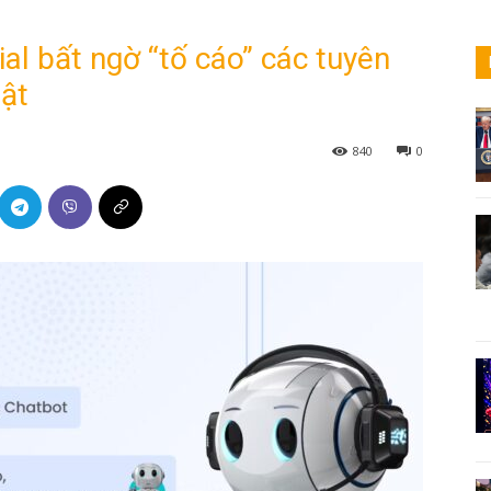
al bất ngờ “tố cáo” các tuyên
hật
840
0