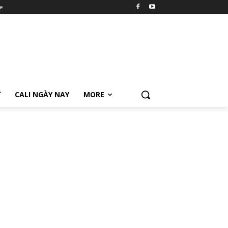
e
Ữ
CALI NGÀY NAY
MORE