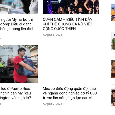
 người Mỹ rời bỏ thị
QUẬN CAM – BIỂU TÌNH ĐẦY
 động: Điều gì đang
KHÍ THẾ CHỐNG CA NÔ VIỆT
hủng hoảng lên đỉnh
CỘNG QUỐC THIÊN
August 8, 2026
6
 lục ở Puerto Rico:
Mexico điều động quân đội bảo
nghìn dân Mỹ “kêu
vệ ngành công nghiệp bơ tỷ USD
hington vẫn ngó lơ?
trước làn sóng bạo lực cartel
6
August 7, 2026