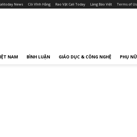
alitoday News
Cõi Vĩnh Hằng
Rao Vặt Cali Today
Làng Báo Việt
Terms of Us
IỆT NAM
BÌNH LUẬN
GIÁO DỤC & CÔNG NGHỆ
PHỤ N