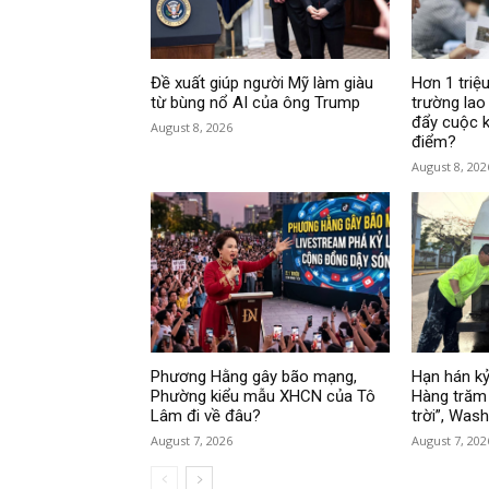
Đề xuất giúp người Mỹ làm giàu
Hơn 1 triệu
từ bùng nổ AI của ông Trump
trường lao
đẩy cuộc k
August 8, 2026
điểm?
August 8, 202
Phương Hằng gây bão mạng,
Hạn hán kỷ
Phường kiểu mẫu XHCN của Tô
Hàng trăm 
Lâm đi về đâu?
trời”, Was
August 7, 2026
August 7, 202