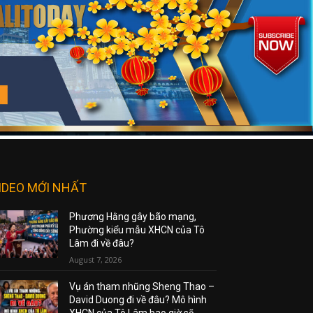
IDEO MỚI NHẤT
Phương Hằng gây bão mạng,
Phường kiểu mẫu XHCN của Tô
Lâm đi về đâu?
August 7, 2026
Vụ án tham nhũng Sheng Thao –
David Duong đi về đâu? Mô hình