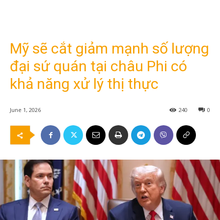
Mỹ sẽ cắt giảm mạnh số lượng
đại sứ quán tại châu Phi có
khả năng xử lý thị thực
June 1, 2026
240
0