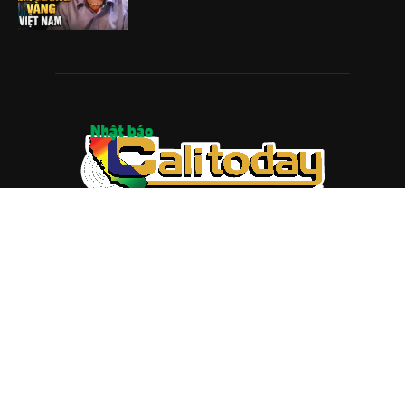
ABOUT US
Trang web
baocalitoday.com
là sản phẩm của Hệ Thống
Truyền Thông Cali Today
Tòa soạn: 1310 Tully Road #109, San Jose, CA 95122
Tel: (408) 482-6527