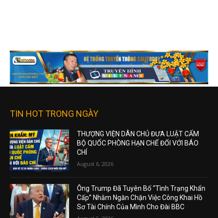
TIN HOT TRONG NGÀY
THƯỢNG VIỆN DÂN CHỦ ĐƯA LUẬT CẤM
BỘ QUỐC PHÒNG HẠN CHẾ ĐỐI VỚI BÁO
CHÍ
August 6, 2026
Ông Trump Đã Tuyên Bố “Tình Trạng Khẩn
Cấp” Nhằm Ngăn Chặn Việc Công Khai Hồ
Sơ Tài Chính Của Mình Cho Đài BBC