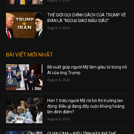
August 5, 2026
THẾ GIỚI GỌI CHÍNH SÁCH CỦA TRUMP VỀ
IRAN LÀ “NGOẠI GIAO MẪU GIÁO”
August 5, 2026
BÀI VIẾT MỚI NHẤT
Đề xuất giúp người Mỹ làm giàu từ bùng nổ
AI của ông Trump
August 8, 2026
Hơn 1 triệu người Mỹ rời bỏ thị trường lao
động: Điều gì đang đẩy cuộc khủng hoảng
lên đỉnh điểm?
August 8, 2026
QUẬN CAM – BIỂU TÌNH ĐẦY KHÍ THẾ