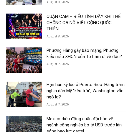
August 8, 2026
QUẬN CAM – BIỂU TÌNH ĐẦY KHÍ THẾ
CHỐNG CA NÔ VIỆT CỘNG QUỐC
THIÊN
August 8, 2026
Phương Hằng gây bão mạng, Phường
kiểu mẫu XHCN của Tô Lâm đi về đâu?
August 7, 2026
Hạn hán kỷ lục ở Puerto Rico: Hàng trăm
nghìn dân Mỹ “kêu trời”, Washington vẫn
ngó lơ?
August 7, 2026
Mexico điều động quân đội bảo vệ
ngành công nghiệp bơ tỷ USD trước làn
sóng bạo lực cartel