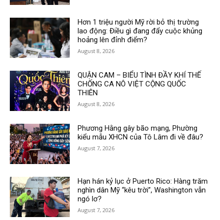
Hơn 1 triệu người Mỹ rời bỏ thị trường
lao động: Điều gì đang đẩy cuộc khủng
hoảng lên đỉnh điểm?
August 8, 2026
QUẬN CAM – BIỂU TÌNH ĐẦY KHÍ THẾ
CHỐNG CA NÔ VIỆT CỘNG QUỐC
THIÊN
August 8, 2026
Phương Hằng gây bão mạng, Phường
kiểu mẫu XHCN của Tô Lâm đi về đâu?
August 7, 2026
Hạn hán kỷ lục ở Puerto Rico: Hàng trăm
nghìn dân Mỹ “kêu trời”, Washington vẫn
ngó lơ?
August 7, 2026