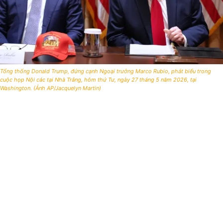
Tổng thống Donald Trump, đứng cạnh Ngoại trưởng Marco Rubio, phát biểu trong
cuộc họp Nội các tại Nhà Trắng, hôm thứ Tư, ngày 27 tháng 5 năm 2026, tại
Washington. (Ảnh AP/Jacquelyn Martin)