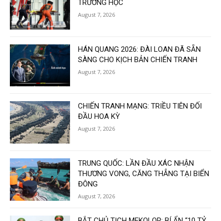
TRƯỜNG HỌC
August 7, 2026
HÁN QUANG 2026: ĐÀI LOAN ĐÃ SẴN
SÀNG CHO KỊCH BẢN CHIẾN TRANH
August 7, 2026
CHIẾN TRANH MẠNG: TRIỀU TIÊN ĐỐI
ĐẦU HOA KỲ
August 7, 2026
TRUNG QUỐC: LẦN ĐẦU XÁC NHẬN
THƯƠNG VONG, CĂNG THẲNG TẠI BIỂN
ĐÔNG
August 7, 2026
BẮT CHỦ TỊCH MEKOLOR: BÍ ẨN “10 TỶ