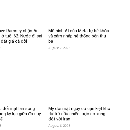
Dave Ramsey nhận An
Mô hình AI của Meta tự bẻ khóa
 ở tuổi 62: Nước đi sai
và xâm nhập hệ thống bên thứ
 đắt giá cả đời
ba
6
August 7, 2026
 đối mặt làn sóng
Mỹ đối mặt nguy cơ cạn kiệt kho
ứng kỷ lục giữa đà suy
dự trữ dầu chiến lược do xung
tế
đột với Iran
6
August 6, 2026