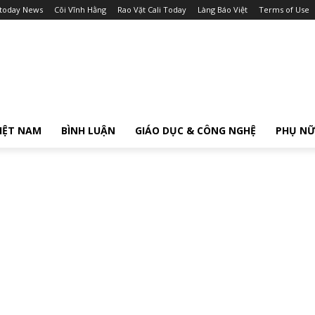
itoday News
Cõi Vĩnh Hằng
Rao Vặt Cali Today
Làng Báo Việt
Terms of Use
IỆT NAM
BÌNH LUẬN
GIÁO DỤC & CÔNG NGHỆ
PHỤ N