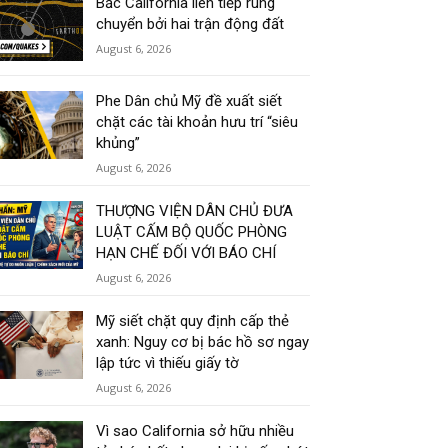
Bắc California liên tiếp rung
chuyển bởi hai trận động đất
August 6, 2026
Phe Dân chủ Mỹ đề xuất siết
chặt các tài khoản hưu trí “siêu
khủng”
August 6, 2026
THƯỢNG VIỆN DÂN CHỦ ĐƯA
LUẬT CẤM BỘ QUỐC PHÒNG
HẠN CHẾ ĐỐI VỚI BÁO CHÍ
August 6, 2026
Mỹ siết chặt quy định cấp thẻ
xanh: Nguy cơ bị bác hồ sơ ngay
lập tức vì thiếu giấy tờ
August 6, 2026
Vì sao California sở hữu nhiều