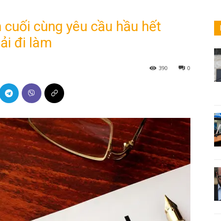
 cuối cùng yêu cầu hầu hết
ải đi làm
390
0