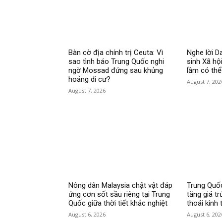
Bàn cờ địa chính trị Ceuta: Vì
Nghe lời 
sao tình báo Trung Quốc nghi
sinh Xã hội
ngờ Mossad đứng sau khủng
lầm có thể
hoảng di cư?
August 7, 202
August 7, 2026
Nông dân Malaysia chật vật đáp
Trung Quốc
ứng cơn sốt sầu riêng tại Trung
tăng giá tr
Quốc giữa thời tiết khắc nghiệt
thoái kinh 
August 6, 2026
August 6, 202