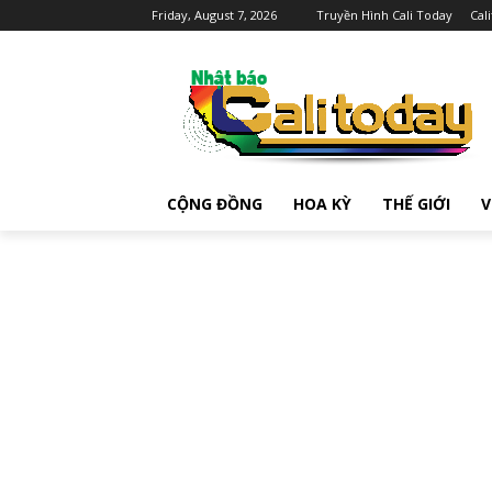
Friday, August 7, 2026
Truyền Hình Cali Today
Cal
CỘNG ĐỒNG
HOA KỲ
THẾ GIỚI
V