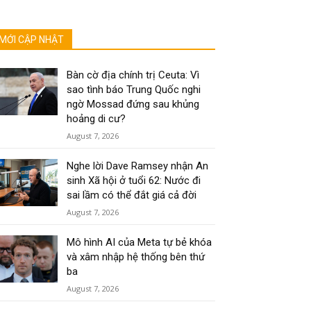
MỚI CẬP NHẬT
Bàn cờ địa chính trị Ceuta: Vì
sao tình báo Trung Quốc nghi
ngờ Mossad đứng sau khủng
hoảng di cư?
August 7, 2026
Nghe lời Dave Ramsey nhận An
sinh Xã hội ở tuổi 62: Nước đi
sai lầm có thể đắt giá cả đời
August 7, 2026
Mô hình AI của Meta tự bẻ khóa
và xâm nhập hệ thống bên thứ
ba
August 7, 2026