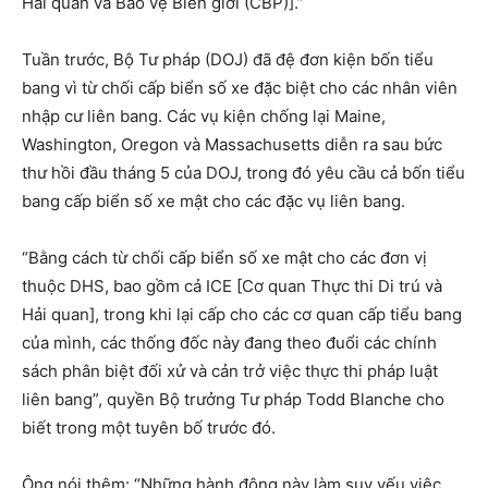
Hải quan và Bảo vệ Biên giới (CBP)].”
Tuần trước, Bộ Tư pháp (DOJ) đã đệ đơn kiện bốn tiểu
bang vì từ chối cấp biển số xe đặc biệt cho các nhân viên
nhập cư liên bang. Các vụ kiện chống lại Maine,
Washington, Oregon và Massachusetts diễn ra sau bức
thư hồi đầu tháng 5 của DOJ, trong đó yêu cầu cả bốn tiểu
bang cấp biển số xe mật cho các đặc vụ liên bang.
“Bằng cách từ chối cấp biển số xe mật cho các đơn vị
thuộc DHS, bao gồm cả ICE [Cơ quan Thực thi Di trú và
Hải quan], trong khi lại cấp cho các cơ quan cấp tiểu bang
của mình, các thống đốc này đang theo đuổi các chính
sách phân biệt đối xử và cản trở việc thực thi pháp luật
liên bang”, quyền Bộ trưởng Tư pháp Todd Blanche cho
biết trong một tuyên bố trước đó.
Ông nói thêm: “Những hành động này làm suy yếu việc