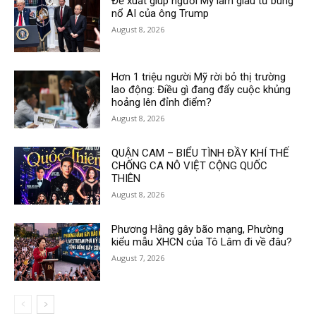
Đề xuất giúp người Mỹ làm giàu từ bùng
nổ AI của ông Trump
August 8, 2026
Hơn 1 triệu người Mỹ rời bỏ thị trường
lao động: Điều gì đang đẩy cuộc khủng
hoảng lên đỉnh điểm?
August 8, 2026
QUẬN CAM – BIỂU TÌNH ĐẦY KHÍ THẾ
CHỐNG CA NÔ VIỆT CỘNG QUỐC
THIÊN
August 8, 2026
Phương Hằng gây bão mạng, Phường
kiểu mẫu XHCN của Tô Lâm đi về đâu?
August 7, 2026