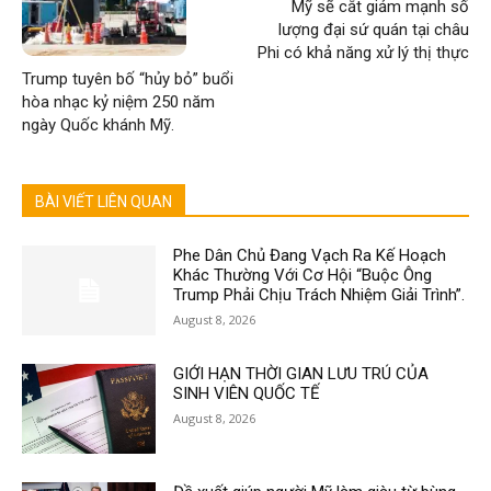
Mỹ sẽ cắt giảm mạnh số
lượng đại sứ quán tại châu
Phi có khả năng xử lý thị thực
Trump tuyên bố “hủy bỏ” buổi
hòa nhạc kỷ niệm 250 năm
ngày Quốc khánh Mỹ.
BÀI VIẾT LIÊN QUAN
Phe Dân Chủ Đang Vạch Ra Kế Hoạch
Khác Thường Với Cơ Hội “Buộc Ông
Trump Phải Chịu Trách Nhiệm Giải Trình”.
August 8, 2026
GIỚI HẠN THỜI GIAN LƯU TRÚ CỦA
SINH VIÊN QUỐC TẾ
August 8, 2026