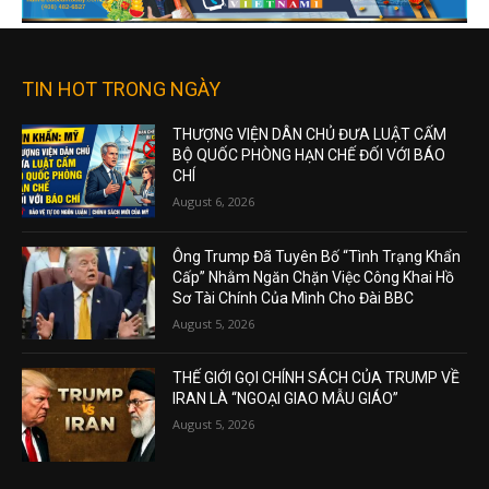
TIN HOT TRONG NGÀY
THƯỢNG VIỆN DÂN CHỦ ĐƯA LUẬT CẤM
BỘ QUỐC PHÒNG HẠN CHẾ ĐỐI VỚI BÁO
CHÍ
August 6, 2026
Ông Trump Đã Tuyên Bố “Tình Trạng Khẩn
Cấp” Nhằm Ngăn Chặn Việc Công Khai Hồ
Sơ Tài Chính Của Mình Cho Đài BBC
August 5, 2026
THẾ GIỚI GỌI CHÍNH SÁCH CỦA TRUMP VỀ
IRAN LÀ “NGOẠI GIAO MẪU GIÁO”
August 5, 2026