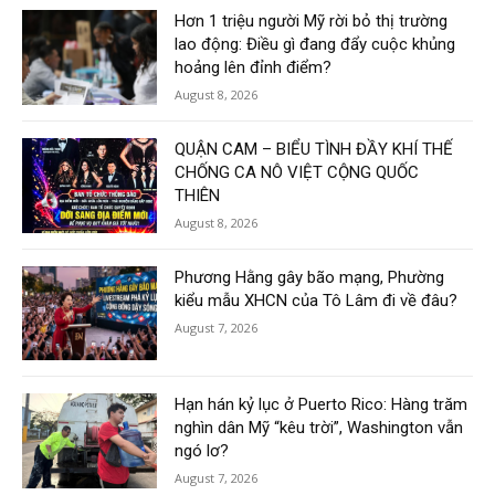
Hơn 1 triệu người Mỹ rời bỏ thị trường
lao động: Điều gì đang đẩy cuộc khủng
hoảng lên đỉnh điểm?
August 8, 2026
QUẬN CAM – BIỂU TÌNH ĐẦY KHÍ THẾ
CHỐNG CA NÔ VIỆT CỘNG QUỐC
THIÊN
August 8, 2026
Phương Hằng gây bão mạng, Phường
kiểu mẫu XHCN của Tô Lâm đi về đâu?
August 7, 2026
Hạn hán kỷ lục ở Puerto Rico: Hàng trăm
nghìn dân Mỹ “kêu trời”, Washington vẫn
ngó lơ?
August 7, 2026