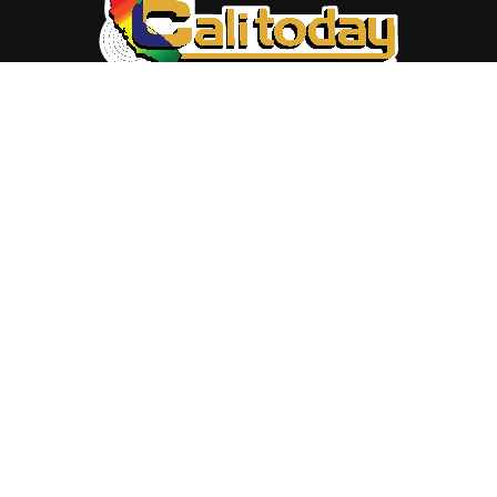
ABOUT US
Trang web
baocalitoday.com
là sản phẩm của Hệ Thống
Truyền Thông Cali Today
Tòa soạn: 1310 Tully Road #109, San Jose, CA 95122
Tel: (408) 482-6527
Contact us:
nam@baocalitoday.com
FOLLOW US