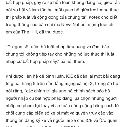
bất hợp pháp, gây ra sự hỗn loạn không đáng có, gieo rắc
nỗi sợ hãi và làm tổn hại mối quan hệ giữa lực lượng thực
thi pháp luật và cộng đồng của chúng ta”, Kotek cho biết
trong thông cáo báo chí mà NewsNation, mạng lưới chị
em của The Hill, đã thu được.
“Oregon sẽ tuân thủ luật pháp tiểu bang và đảm bảo
chúng tôi không tiếp tay cho những nỗ lực thực thi luật
nhập cư bất hợp pháp này,” bà nói thêm.
Khi được liên hệ để bình luận, ICE đã dẫn lại một bài đăng
từ giữa tháng 5 trên nền tảng mạng xã hội X, trong đó họ
nói rằng, “các chính trị gia ủng hộ chính sách bảo hộ
người nhập cư bất hợp pháp đang lựa chọn những người
nhập cư phạm tội thay vì an toàn công cộng bằng cách từ
chối cung cấp biển số xe bí mật và quyền truy cập vào
thông tin đăng ký xe và người lái xe cho ICE và [Cơ quan