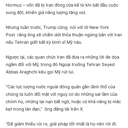
Hormuz – vốn đã bị Iran đóng cửa kể từ khi bắt đầu cuộc
xung đột, khiến giá năng lượng tăng vọt.
Nhưng tuần trước, Trump cũng nói với tờ New York
Post rằng ông sẽ chấm dứt thỏa thuận ngừng bắn với Iran
nếu Tehran giết bất kỳ binh sĩ Mỹ nào.
Ngược lại, các quan chức Iran đã đưa ra những lời đe dọa
ngầm đối với Mỹ, trong đó Ngoại trưởng Tehran Seyed
Abbas Araghchi kêu gọi Mỹ rút lui.
“Các lực lượng nước ngoài đóng quân gần lãnh thổ của
chúng ta luôn đối mặt với nguy cơ do những sai lầm của
chính họ, những tai nạn bất ngờ, hoặc có khả năng bị mắc
kẹt trong làn đạn,” ông đăng tải trên X.
“Để giảm thiểu rủi ro, giải pháp tốt nhất là họ nên rời đi.