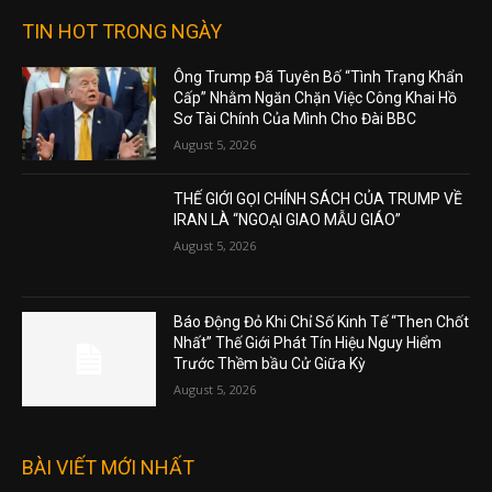
TIN HOT TRONG NGÀY
Ông Trump Đã Tuyên Bố “Tình Trạng Khẩn
Cấp” Nhằm Ngăn Chặn Việc Công Khai Hồ
Sơ Tài Chính Của Mình Cho Đài BBC
August 5, 2026
THẾ GIỚI GỌI CHÍNH SÁCH CỦA TRUMP VỀ
IRAN LÀ “NGOẠI GIAO MẪU GIÁO”
August 5, 2026
Báo Động Đỏ Khi Chỉ Số Kinh Tế “Then Chốt
Nhất” Thế Giới Phát Tín Hiệu Nguy Hiểm
Trước Thềm bầu Cử Giữa Kỳ
August 5, 2026
BÀI VIẾT MỚI NHẤT