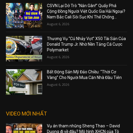
CSVN Lại Dở Trò “Nắn Gân!” Quấy Phá
Cộng Đồng Người Việt Quốc Gia Hải Ngoại?
Nam Bắc Cali Sôi Sục Khí Thế Chống...
August 6, 2026
Thương Vụ “Cú Nhảy Vọt” X50 Tài Sản Của
Donald Trump Jr. Nhờ Nền Tảng Cá Cược
Polymarket
August 6, 2026
Bất Động Sản Mỹ Đảo Chiều: “Thời Cơ
Vàng” Cho Người Mua Căn Nhà Đầu Tiên
August 6, 2026
VIDEO MỚI NHẤT
Vụ án tham nhũng Sheng Thao – David
Duong đi về đâu? Mô hình XHCN của Tô