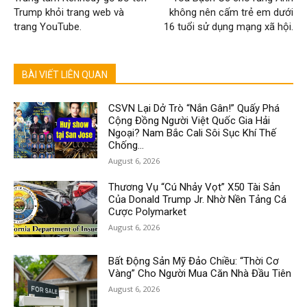
Trump khỏi trang web và
không nên cấm trẻ em dưới
trang YouTube.
16 tuổi sử dụng mạng xã hội.
BÀI VIẾT LIÊN QUAN
CSVN Lại Dở Trò “Nắn Gân!” Quấy Phá
Cộng Đồng Người Việt Quốc Gia Hải
Ngoại? Nam Bắc Cali Sôi Sục Khí Thế
Chống...
August 6, 2026
Thương Vụ “Cú Nhảy Vọt” X50 Tài Sản
Của Donald Trump Jr. Nhờ Nền Tảng Cá
Cược Polymarket
August 6, 2026
Bất Động Sản Mỹ Đảo Chiều: “Thời Cơ
Vàng” Cho Người Mua Căn Nhà Đầu Tiên
August 6, 2026