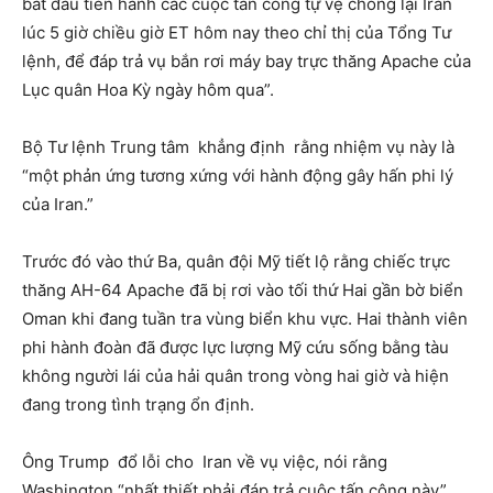
bắt đầu tiến hành các cuộc tấn công tự vệ chống lại Iran
lúc 5 giờ chiều giờ ET hôm nay theo chỉ thị của Tổng Tư
lệnh, để đáp trả vụ bắn rơi máy bay trực thăng Apache của
Lục quân Hoa Kỳ ngày hôm qua”.
Bộ Tư lệnh Trung tâm khẳng định rằng nhiệm vụ này là
“một phản ứng tương xứng với hành động gây hấn phi lý
của Iran.”
Trước đó vào thứ Ba, quân đội Mỹ tiết lộ rằng chiếc trực
thăng AH-64 Apache đã bị rơi vào tối thứ Hai gần bờ biển
Oman khi đang tuần tra vùng biển khu vực. Hai thành viên
phi hành đoàn đã được lực lượng Mỹ cứu sống bằng tàu
không người lái của hải quân trong vòng hai giờ và hiện
đang trong tình trạng ổn định.
Ông Trump đổ lỗi cho Iran về vụ việc, nói rằng
Washington “nhất thiết phải đáp trả cuộc tấn công này”.