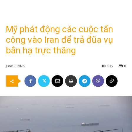
Mỹ phát động các cuộc tấn
công vào Iran để trả đũa vụ
bắn hạ trực thăng
June 9, 2026
595
0