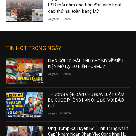
USD mỗi năm cho hóa đơn sinh hoạt —
cao thứ hai toàn bang Mỹ
August 9, 2026
TIN HOT TRONG NGÀY
IRAN GỞI TỐI HẬU THƯ CHO MỸ VỀ ĐIỀU
KIỆN MỞ LẠI EO BIỂN HORMUZ
August 9, 2026
THƯỢNG VIỆN DÂN CHỦ ĐƯA LUẬT CẤM
BỘ QUỐC PHÒNG HẠN CHẾ ĐỐI VỚI BÁO
CHÍ
August 6, 2026
Ông Trump Đã Tuyên Bố “Tình Trạng Khẩn
Cấp” Nhằm Ngăn Chặn Việc Công Khai Hồ