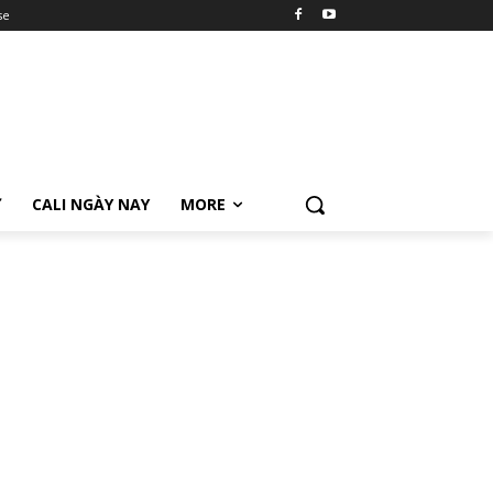
se
Ữ
CALI NGÀY NAY
MORE