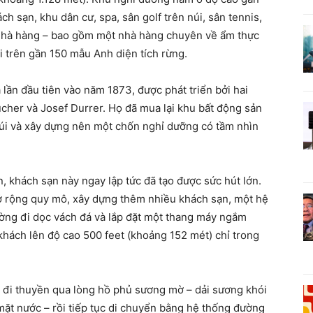
h sạn, khu dân cư, spa, sân golf trên núi, sân tennis,
 nhà hàng – bao gồm một nhà hàng chuyên về ẩm thực
ài trên gần 150 mẫu Anh diện tích rừng.
ần đầu tiên vào năm 1873, được phát triển bởi hai
cher và Josef Durrer. Họ đã mua lại khu bất động sản
núi và xây dựng nên một chốn nghỉ dưỡng có tầm nhìn
n, khách sạn này ngay lập tức đã tạo được sức hút lớn.
 rộng quy mô, xây dựng thêm nhiều khách sạn, một hệ
ường đi dọc vách đá và lắp đặt một thang máy ngắm
khách lên độ cao 500 feet (khoảng 152 mét) chỉ trong
 đi thuyền qua lòng hồ phủ sương mờ – dải sương khói
 mặt nước – rồi tiếp tục di chuyển bằng hệ thống đường