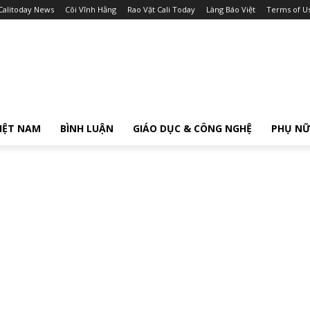
Calitoday News
Cõi Vĩnh Hằng
Rao Vặt Cali Today
Làng Báo Việt
Terms of U
IỆT NAM
BÌNH LUẬN
GIÁO DỤC & CÔNG NGHỆ
PHỤ N