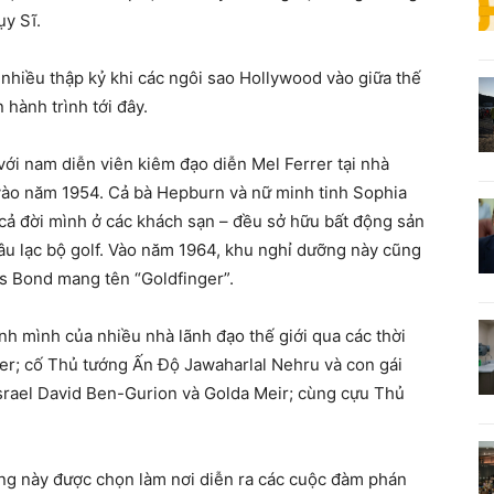
ụy Sĩ.
nhiều thập kỷ khi các ngôi sao Hollywood vào giữa thế
hành trình tới đây.
ới nam diễn viên kiêm đạo diễn Mel Ferrer tại nhà
vào năm 1954. Cả bà Hepburn và nữ minh tinh Sophia
 cả đời mình ở các khách sạn – đều sở hữu bất động sản
i câu lạc bộ golf. Vào năm 1964, khu nghỉ dưỡng này cũng
s Bond mang tên “Goldfinger”.
nh mình của nhiều nhà lãnh đạo thế giới qua các thời
r; cố Thủ tướng Ấn Độ Jawaharlal Nehru và con gái
Israel David Ben-Gurion và Golda Meir; cùng cựu Thủ
ỡng này được chọn làm nơi diễn ra các cuộc đàm phán