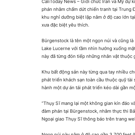
CaliToday News – Giới chức Iran và Mỹ dự ki
phán nhằm chấm dứt chiến tranh tại Trung Đ
khu nghỉ dưỡng biệt lập nằm ở độ cao lớn tạ
xưa đặc biệt yêu thích.
Bürgenstock là tên một ngọn núi và cũng là
Lake Lucerne với tầm nhìn hướng xuống mặ
này đã từng đón tiếp những nhân vật thuộc gi
Khu bất động sản này từng qua tay nhiều chủ
phát triển khách sạn toàn cầu thuộc quỹ tài
hành một dự án tái phát triển kéo dài gần mộ
“Thụy Sĩ mang lại một không gian kín đáo và
đàm phán tại Bürgenstock, nhằm thực thi Bản
Ngoại giao Thụy Sĩ thông báo trên trang w
Ngọn núi này nằm ở độ cao gần 3.700 feet 