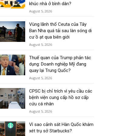
khúc nhà ở bình dân?
August 5, 2026
Vùng lãnh thổ Ceuta của Tây
Ban Nha quá tải sau làn sóng di
cư ồ ạt qua biên giới
August 5, 2026
Thuế quan của Trump phản tác
dụng: Doanh nghiệp Mỹ đang
quay lại Trung Quốc?
August 5, 2026
CPSC bị chỉ trích vì yêu cầu các
bệnh viện cung cấp hồ sơ cấp
cứu cá nhân
August 5, 2026
Vì sao cảnh sát Hàn Quốc khám
xét trụ sở Starbucks?