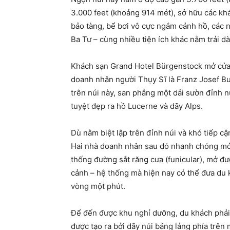
3.000 feet (khoảng 914 mét), sở hữu các khác
bảo tàng, bể bơi vô cực ngắm cảnh hồ, các
Ba Tư – cùng nhiều tiện ích khác nằm trải d
Khách sạn Grand Hotel Bürgenstock mở cửa l
doanh nhân người Thụy Sĩ là Franz Josef Bu
trên núi này, san phẳng một dải sườn đỉnh 
tuyệt đẹp ra hồ Lucerne và dãy Alps.
Dù nằm biệt lập trên đỉnh núi và khó tiếp cậ
Hai nhà doanh nhân sau đó nhanh chóng mở
thống đường sắt răng cưa (funicular), mở đ
cảnh – hệ thống mà hiện nay có thể đưa du 
vòng một phút.
Để đến được khu nghỉ dưỡng, du khách phải
được tạo ra bởi dãy núi bảng lảng phía trên