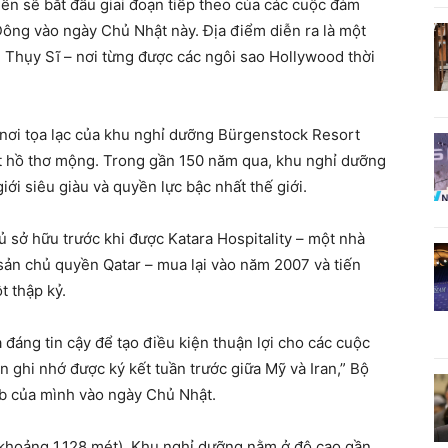
ến sẽ bắt đầu giai đoạn tiếp theo của các cuộc đàm
ông vào ngày Chủ Nhật này. Địa điểm diễn ra là một
i Thụy Sĩ – nơi từng được các ngôi sao Hollywood thời
 nơi tọa lạc của khu nghỉ dưỡng Bürgenstock Resort
t hồ thơ mộng. Trong gần 150 năm qua, khu nghỉ dưỡng
ới siêu giàu và quyền lực bậc nhất thế giới.
 sở hữu trước khi được Katara Hospitality – một nhà
 sản chủ quyền Qatar – mua lại vào năm 2007 và tiến
t thập kỷ.
 đáng tin cậy để tạo điều kiện thuận lợi cho các cuộc
 ghi nhớ được ký kết tuần trước giữa Mỹ và Iran,” Bộ
eb của mình vào ngày Chủ Nhật.
(khoảng 1.128 mét). Khu nghỉ dưỡng nằm ở độ cao gần