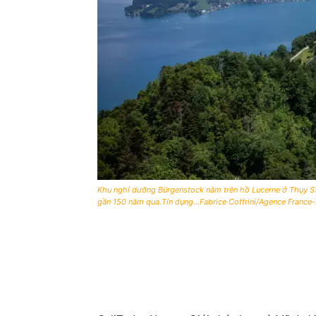
Khu nghỉ dưỡng Bürgenstock nằm trên hồ Lucerne ở Thụy Sĩ 
gần 150 năm qua.Tín dụng...Fabrice Coffrini/Agence Franc