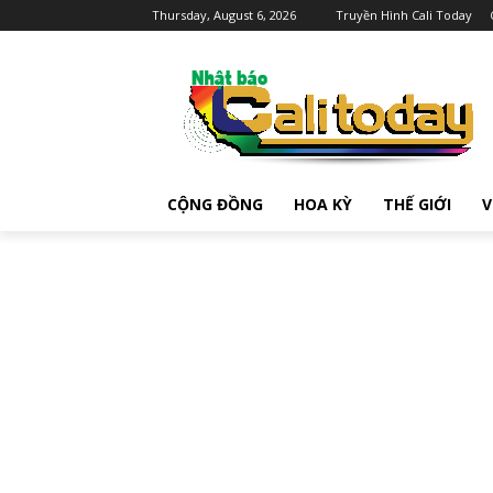
Thursday, August 6, 2026
Truyền Hình Cali Today
CỘNG ĐỒNG
HOA KỲ
THẾ GIỚI
V