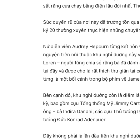
sắt răng cưa chạy bằng điện lâu đời nhất Th
Sức quyến rũ của nơi này đã trường tồn qua 
kỷ 20 thường xuyên thực hiện những chuyến 
Nữ diễn viên Audrey Hepburn từng kết hôn v
nguyện trên núi thuộc khu nghỉ dưỡng này 
Loren – người từng chia sẻ rằng bà đã dành
tại đây và được cho là rất thích thư giãn tạ
từng là một bối cảnh trong bộ phim về Jame
Bên cạnh đó, khu nghỉ dưỡng còn là điểm lá
kỳ, bao gồm cựu Tổng thống Mỹ Jimmy Carte
ông – bà Indira Gandhi; các cựu Thủ tướng 
tướng Đức Konrad Adenauer.
Đây không phải là lần đầu tiên khu nghỉ dư