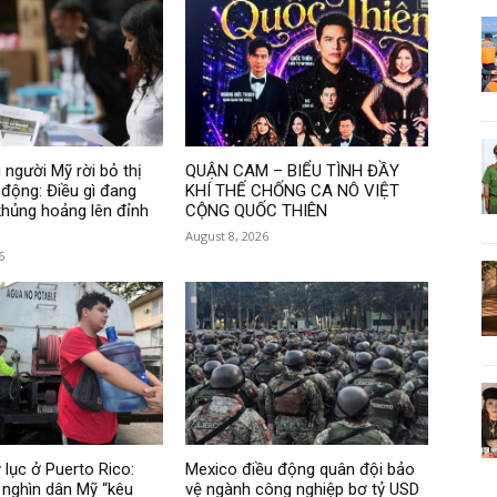
 người Mỹ rời bỏ thị
QUẬN CAM – BIỂU TÌNH ĐẦY
 động: Điều gì đang
KHÍ THẾ CHỐNG CA NÔ VIỆT
hủng hoảng lên đỉnh
CỘNG QUỐC THIÊN
August 8, 2026
6
 lục ở Puerto Rico:
Mexico điều động quân đội bảo
nghìn dân Mỹ “kêu
vệ ngành công nghiệp bơ tỷ USD