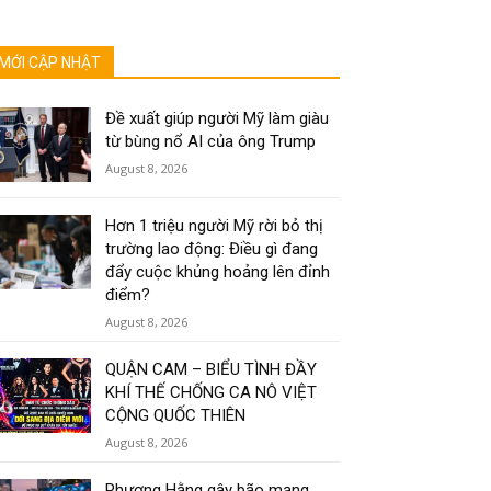
MỚI CẬP NHẬT
Đề xuất giúp người Mỹ làm giàu
từ bùng nổ AI của ông Trump
August 8, 2026
Hơn 1 triệu người Mỹ rời bỏ thị
trường lao động: Điều gì đang
đẩy cuộc khủng hoảng lên đỉnh
điểm?
August 8, 2026
QUẬN CAM – BIỂU TÌNH ĐẦY
KHÍ THẾ CHỐNG CA NÔ VIỆT
CỘNG QUỐC THIÊN
August 8, 2026
Phương Hằng gây bão mạng,