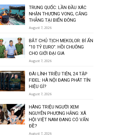
TRUNG QUỐC: LẦN ĐẦU XÁC
NHẬN THƯƠNG VONG, CĂNG
THẲNG TẠI BIỂN ĐÔNG
August 7, 2026
BẮT CHỦ TỊCH MEKOLOR: BÍ ẨN
“10 TỶ EURO”. HỒI CHUÔNG
CHO GIỚI ĐẠI GIA
August 7, 2026
ĐÀI LÍNH TRIỀU TIÊN, 24 TẬP
FIDEL: HÀ NỘI ĐANG PHÁT TÍN
HIỆU GÌ?
August 7, 2026
HÀNG TRIỆU NGƯỜI XEM
NGUYỄN PHƯƠNG HẰNG: XÃ
HỘI VIỆT NAM ĐANG CÓ VẤN
ĐỀ?
August 7, 2026