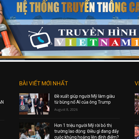
BÀI VIẾT MỚI NHẤT
V
Đề xuất giúp người Mỹ làm giàu
ẠN
từ bùng nổ AI của ông Trump
August 8, 2026
Hơn 1 triệu người Mỹ rời bỏ thị
trường lao động: Điều gì đang đẩy
cuộc khủng hoảng lên đỉnh điểm?