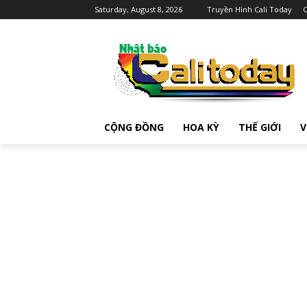
Saturday, August 8, 2026
Truyền Hình Cali Today
C
CỘNG ĐỒNG
HOA KỲ
THẾ GIỚI
V