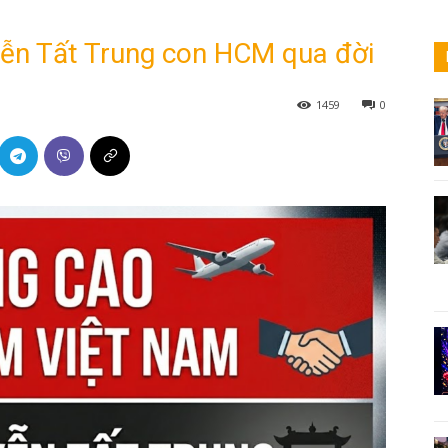
ễn Tất Trung con HCM qua đời
1459
0