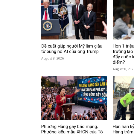
Đề xuất giúp người Mỹ làm giàu
Hơn 1 triệu
từ bùng nổ AI của ông Trump
trường lao
đẩy cuộc k
August 8, 2026
điểm?
August 8, 202
Phương Hằng gây bão mạng,
Hạn hán kỷ
Phường kiểu mẫu XHCN của Tô
Hàng trăm 