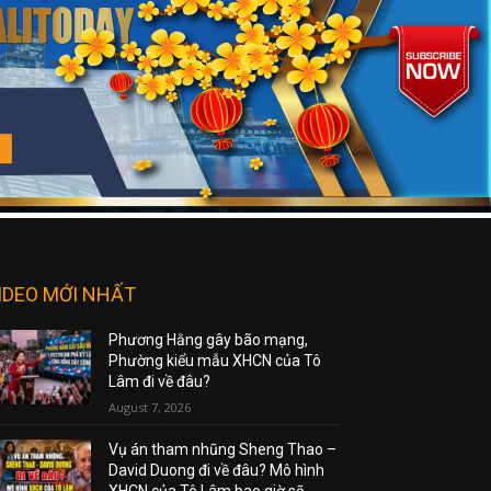
IDEO MỚI NHẤT
Phương Hằng gây bão mạng,
Phường kiểu mẫu XHCN của Tô
Lâm đi về đâu?
August 7, 2026
Vụ án tham nhũng Sheng Thao –
David Duong đi về đâu? Mô hình