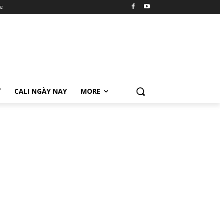
e
Ữ
CALI NGÀY NAY
MORE