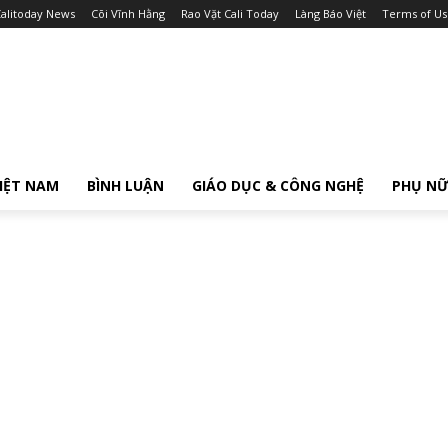
alitoday News
Cõi Vĩnh Hằng
Rao Vặt Cali Today
Làng Báo Việt
Terms of Us
IỆT NAM
BÌNH LUẬN
GIÁO DỤC & CÔNG NGHỆ
PHỤ N