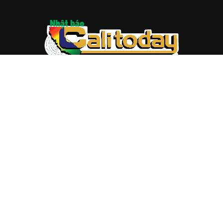
ABOUT US
Trang web
baocalitoday.com
là sản phẩm của Hệ Thống
Truyền Thông Cali Today
Tòa soạn: 1310 Tully Road #109, San Jose, CA 95122
Tel: (408) 482-6527
Contact us:
nam@baocalitoday.com