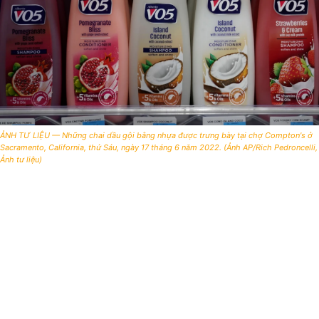
ẢNH TƯ LIỆU — Những chai dầu gội bằng nhựa được trưng bày tại chợ Compton's ở
Sacramento, California, thứ Sáu, ngày 17 tháng 6 năm 2022. (Ảnh AP/Rich Pedroncelli,
Ảnh tư liệu)