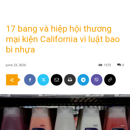
17 bang và hiệp hội thương
mại kiện California vì luật bao
bì nhựa
June 23, 2026
1573
0