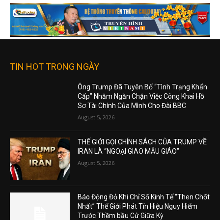
TIN HOT TRONG NGÀY
Ông Trump Đã Tuyên Bố “Tình Trạng Khẩn
Cấp” Nhằm Ngăn Chặn Việc Công Khai Hồ
Sơ Tài Chính Của Mình Cho Đài BBC
August 5, 2026
THẾ GIỚI GỌI CHÍNH SÁCH CỦA TRUMP VỀ
IRAN LÀ “NGOẠI GIAO MẪU GIÁO”
August 5, 2026
Báo Động Đỏ Khi Chỉ Số Kinh Tế “Then Chốt
Nhất” Thế Giới Phát Tín Hiệu Nguy Hiểm
Trước Thềm bầu Cử Giữa Kỳ