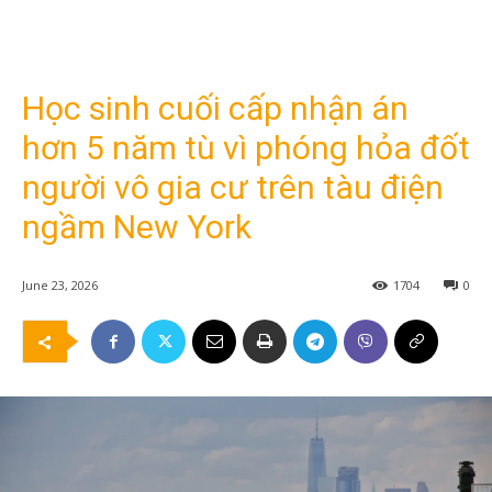
Học sinh cuối cấp nhận án
hơn 5 năm tù vì phóng hỏa đốt
người vô gia cư trên tàu điện
ngầm New York
June 23, 2026
1704
0