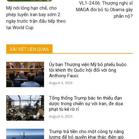
VL1-24.06: Thượng nghị sĩ
Mỹ nới lỏng hạn chế, cho
MAGA đòi bỏ tù Obama gây
phép tuyển Iran bay sớm 2
phẫn nộ?
ngày trước trận đấu tiếp theo
tại World Cup
BÀI VIẾT LIÊN QUAN
Ủy ban Thượng viện Mỹ bỏ phiếu buộc
tội khinh thị Quốc hội đối với ông
Anthony Fauci
August 6, 2026
Tổng thống Trump bác tin thiếu đạn
dược trong chiến sự với Iran, đe dọa
phạt tù kẻ rò rỉ
August 6, 2026
Trump trả tiền cho một công ty năng
lượng để bỏ quyền khai thác điện gió