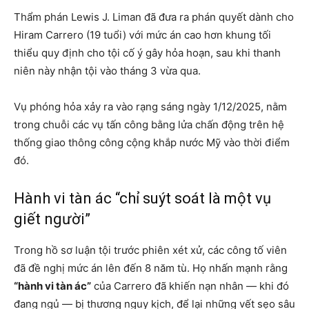
Thẩm phán Lewis J. Liman đã đưa ra phán quyết dành cho
Hiram Carrero (19 tuổi) với mức án cao hơn khung tối
thiểu quy định cho tội cố ý gây hỏa hoạn, sau khi thanh
niên này nhận tội vào tháng 3 vừa qua.
Vụ phóng hỏa xảy ra vào rạng sáng ngày 1/12/2025, nằm
trong chuỗi các vụ tấn công bằng lửa chấn động trên hệ
thống giao thông công cộng khắp nước Mỹ vào thời điểm
đó.
Hành vi tàn ác “chỉ suýt soát là một vụ
giết người”
Trong hồ sơ luận tội trước phiên xét xử, các công tố viên
đã đề nghị mức án lên đến 8 năm tù. Họ nhấn mạnh rằng
“hành vi tàn ác”
của Carrero đã khiến nạn nhân — khi đó
đang ngủ — bị thương nguy kịch, để lại những vết sẹo sâu