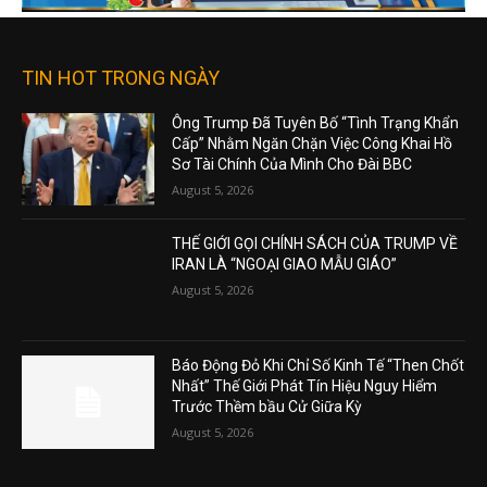
TIN HOT TRONG NGÀY
Ông Trump Đã Tuyên Bố “Tình Trạng Khẩn
Cấp” Nhằm Ngăn Chặn Việc Công Khai Hồ
Sơ Tài Chính Của Mình Cho Đài BBC
August 5, 2026
THẾ GIỚI GỌI CHÍNH SÁCH CỦA TRUMP VỀ
IRAN LÀ “NGOẠI GIAO MẪU GIÁO”
August 5, 2026
Báo Động Đỏ Khi Chỉ Số Kinh Tế “Then Chốt
Nhất” Thế Giới Phát Tín Hiệu Nguy Hiểm
Trước Thềm bầu Cử Giữa Kỳ
August 5, 2026