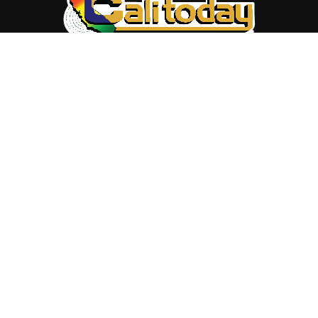
ABOUT US
Trang web
baocalitoday.com
là sản phẩm của Hệ Thống
Truyền Thông Cali Today
Tòa soạn: 1310 Tully Road #109, San Jose, CA 95122
Tel: (408) 482-6527
Contact us:
nam@baocalitoday.com
FOLLOW US