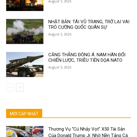
August 5, 2026
NHẬT BẢN: TÁI VŨ TRANG, TRỞ LẠI VAI
TRÒ CƯỜNG QUỐC QUÂN SỰ
August 5, 2026
CĂNG THẲNG ĐÔNG Á: NAM HÀN ĐỔI
CHIẾN LƯỢC, TRIỀU TIÊN DỌA NATO
August 5, 2026
MỚI CẬP NHẬT
Thương Vụ “Cú Nhảy Vọt” X50 Tài Sản
Của Donald Trump Jr. Nhờ Nền Tảng Cá