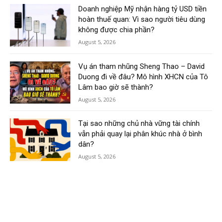
Doanh nghiệp Mỹ nhận hàng tỷ USD tiền
hoàn thuế quan: Vì sao người tiêu dùng
không được chia phần?
August 5, 2026
Vụ án tham nhũng Sheng Thao – David
Duong đi về đâu? Mô hình XHCN của Tô
Lâm bao giờ sẽ thành?
August 5, 2026
Tại sao những chủ nhà vững tài chính
vẫn phải quay lại phân khúc nhà ở bình
dân?
August 5, 2026
Vùng lãnh thổ Ceuta của Tây Ban Nha
quá tải sau làn sóng di cư ồ ạt qua biên
giới
August 5, 2026