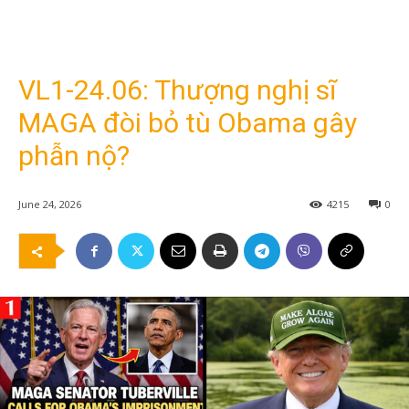
VL1-24.06: Thượng nghị sĩ
MAGA đòi bỏ tù Obama gây
phẫn nộ?
June 24, 2026
4215
0