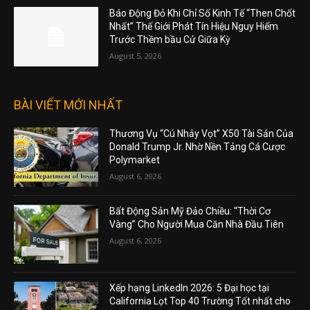
TIN HOT TRONG NGÀY
Ông Trump Đã Tuyên Bố “Tình Trạng Khẩn
Cấp” Nhằm Ngăn Chặn Việc Công Khai Hồ
Sơ Tài Chính Của Mình Cho Đài BBC
August 5, 2026