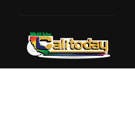
Vàng” Cho Người Mua Căn Nhà Đầu Tiên
August 6, 2026
Xếp hạng LinkedIn 2026: 5 Đại học tại
California Lọt Top 40 Trường Tốt nhất cho
Sự nghiệp Lâu dài
August 6, 2026
VIDEO MỚI NHẤT
Vụ án tham nhũng Sheng Thao – David
Duong đi về đâu? Mô hình XHCN của Tô
Lâm bao giờ sẽ thành?
August 5, 2026
Khủng hoảng kim cương vàng Việt Nam
August 5, 2026