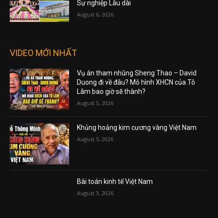
THẾ GIỚI GỌI CHÍNH SÁCH CỦA TRUMP VỀ
IRAN LÀ “NGOẠI GIAO MẪU GIÁO”
August 5, 2026
Báo Động Đỏ Khi Chỉ Số Kinh Tế “Then Chốt
Nhất” Thế Giới Phát Tín Hiệu Nguy Hiểm
Trước Thềm bầu Cử Giữa Kỳ
August 5, 2026
BÀI VIẾT MỚI NHẤT
Thương Vụ “Cú Nhảy Vọt” X50 Tài Sản Của
Donald Trump Jr. Nhờ Nền Tảng Cá Cược
Polymarket
August 6, 2026
Bất Động Sản Mỹ Đảo Chiều: “Thời Cơ