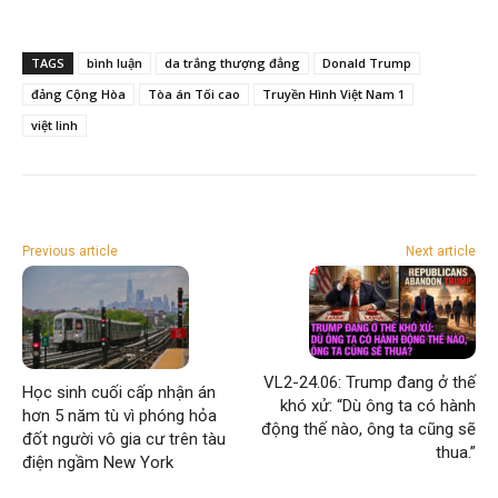
TAGS
bình luận
da trắng thượng đẳng
Donald Trump
đảng Cộng Hòa
Tòa án Tối cao
Truyền Hình Việt Nam 1
việt linh
Previous article
Next article
VL2-24.06: Trump đang ở thế
Học sinh cuối cấp nhận án
khó xử: “Dù ông ta có hành
hơn 5 năm tù vì phóng hỏa
động thế nào, ông ta cũng sẽ
đốt người vô gia cư trên tàu
thua.”
điện ngầm New York