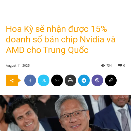
Hoa Kỳ sẽ nhận được 15%
doanh số bán chip Nvidia và
AMD cho Trung Quốc
August 11, 2025
734
0