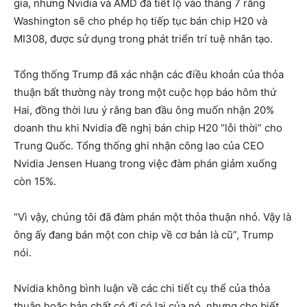
gia, nhưng Nvidia và AMD đã tiết lộ vào tháng 7 rằng
Washington sẽ cho phép họ tiếp tục bán chip H20 và
MI308, được sử dụng trong phát triển trí tuệ nhân tạo.
Tổng thống Trump đã xác nhận các điều khoản của thỏa
thuận bất thường này trong một cuộc họp báo hôm thứ
Hai, đồng thời lưu ý rằng ban đầu ông muốn nhận 20%
doanh thu khi Nvidia đề nghị bán chip H20 “lỗi thời” cho
Trung Quốc. Tổng thống ghi nhận công lao của CEO
Nvidia Jensen Huang trong việc đàm phán giảm xuống
còn 15%.
“Vì vậy, chúng tôi đã đàm phán một thỏa thuận nhỏ. Vậy là
ông ấy đang bán một con chip về cơ bản là cũ”, Trump
nói.
Nvidia không bình luận về các chi tiết cụ thể của thỏa
thuận hoặc bản chất có đi có lại của nó, nhưng cho biết