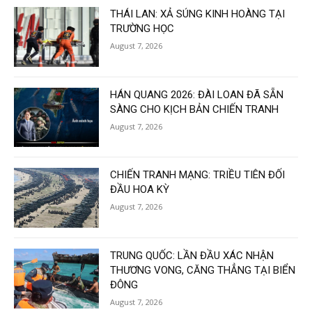
THÁI LAN: XẢ SÚNG KINH HOÀNG TẠI
TRƯỜNG HỌC
August 7, 2026
HÁN QUANG 2026: ĐÀI LOAN ĐÃ SẴN
SÀNG CHO KỊCH BẢN CHIẾN TRANH
August 7, 2026
CHIẾN TRANH MẠNG: TRIỀU TIÊN ĐỐI
ĐẦU HOA KỲ
August 7, 2026
TRUNG QUỐC: LẦN ĐẦU XÁC NHẬN
THƯƠNG VONG, CĂNG THẲNG TẠI BIỂN
ĐÔNG
August 7, 2026