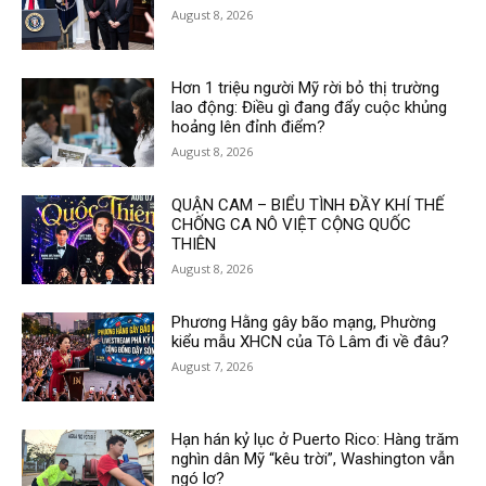
August 8, 2026
Hơn 1 triệu người Mỹ rời bỏ thị trường
lao động: Điều gì đang đẩy cuộc khủng
hoảng lên đỉnh điểm?
August 8, 2026
QUẬN CAM – BIỂU TÌNH ĐẦY KHÍ THẾ
CHỐNG CA NÔ VIỆT CỘNG QUỐC
THIÊN
August 8, 2026
Phương Hằng gây bão mạng, Phường
kiểu mẫu XHCN của Tô Lâm đi về đâu?
August 7, 2026
Hạn hán kỷ lục ở Puerto Rico: Hàng trăm
nghìn dân Mỹ “kêu trời”, Washington vẫn
ngó lơ?