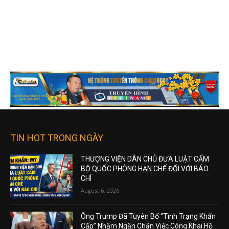
TIN HOT TRONG NGÀY
THƯỢNG VIỆN DÂN CHỦ ĐƯA LUẬT CẤM
BỘ QUỐC PHÒNG HẠN CHẾ ĐỐI VỚI BÁO
CHÍ
August 6, 2026
Ông Trump Đã Tuyên Bố “Tình Trạng Khẩn
Cấp” Nhằm Ngăn Chặn Việc Công Khai Hồ