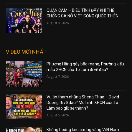
QUẬN CAM – BIỂU TÌNH ĐẦY KHÍ THẾ
CHỐNG CA NÔ VIỆT CỘNG QUỐC THIÊN
August 8, 2026
VIDEO MỚI NHẤT
Phương Hằng gây bão mạng, Phường kiểu
mẫu XHCN của Tô Lâm đi về đâu?
August 7, 2026
Vụ án tham nhũng Sheng Thao – David
Duong đi về đâu? Mô hình XHCN của Tô
Lâm bao giờ sẽ thành?
August 5, 2026
Khủng hoảng kim cương vàng Việt Nam