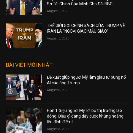
Sơ Tài Chính Của Mình Cho Đài BBC
August 5, 2026
THẾ GIỚI GỌI CHÍNH SÁCH CỦA TRUMP VỀ
IRAN LÀ “NGOẠI GIAO MẪU GIÁO”
August 5, 2026
BÀI VIẾT MỚI NHẤT
Đề xuất giúp người Mỹ làm giàu từ bùng nổ
AI của ông Trump
August 8, 2026
Hơn 1 triệu người Mỹ rời bỏ thị trường lao
động: Điều gì đang đẩy cuộc khủng hoảng
lên đỉnh điểm?
August 8, 2026