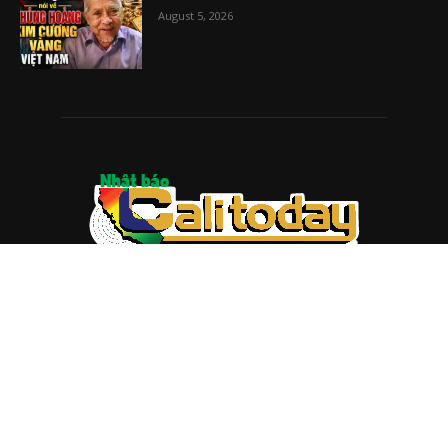
August 5, 2026
ABOUT US
Trang web
baocalitoday.com
là sản phẩm của Hệ Thống
Truyền Thông Cali Today
Tòa soạn: 1310 Tully Road #109, San Jose, CA 95122