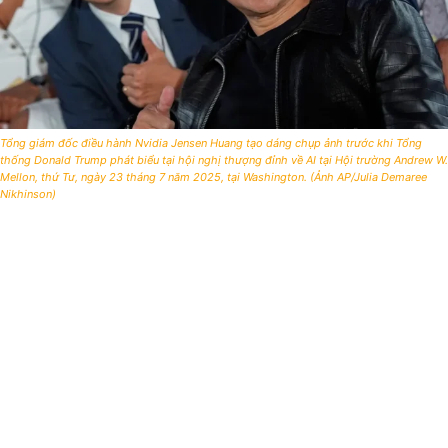
Tổng giám đốc điều hành Nvidia Jensen Huang tạo dáng chụp ảnh trước khi Tổng
thống Donald Trump phát biểu tại hội nghị thượng đỉnh về AI tại Hội trường Andrew W.
Mellon, thứ Tư, ngày 23 tháng 7 năm 2025, tại Washington. (Ảnh AP/Julia Demaree
Nikhinson)