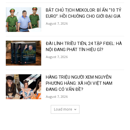
BẮT CHỦ TỊCH MEKOLOR: BÍ ẨN “10 TỶ
EURO”. HỒI CHUÔNG CHO GIỚI ĐẠI GIA
August 7, 2026
ĐÀI LÍNH TRIỀU TIÊN, 24 TẬP FIDEL: HÀ
NỘI ĐANG PHÁT TÍN HIỆU GÌ?
August 7, 2026
HÀNG TRIỆU NGƯỜI XEM NGUYỄN
PHƯƠNG HẰNG: XÃ HỘI VIỆT NAM
ĐANG CÓ VẤN ĐỀ?
August 7, 2026
Load more