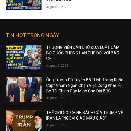
August 6, 2026
TIN HOT TRONG NGÀY
THƯỢNG VIỆN DÂN CHỦ ĐƯA LUẬT CẤM
BỘ QUỐC PHÒNG HẠN CHẾ ĐỐI VỚI BÁO
CHÍ
August 6, 2026
Ông Trump Đã Tuyên Bố “Tình Trạng Khẩn
Cấp” Nhằm Ngăn Chặn Việc Công Khai Hồ
Sơ Tài Chính Của Mình Cho Đài BBC
August 5, 2026
THẾ GIỚI GỌI CHÍNH SÁCH CỦA TRUMP VỀ
IRAN LÀ “NGOẠI GIAO MẪU GIÁO”
August 5, 2026