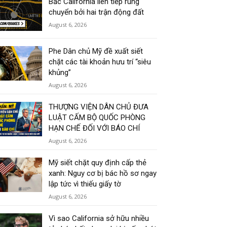
Bắc California liên tiếp rung
chuyển bởi hai trận động đất
August 6, 2026
Phe Dân chủ Mỹ đề xuất siết
chặt các tài khoản hưu trí “siêu
khủng”
August 6, 2026
THƯỢNG VIỆN DÂN CHỦ ĐƯA
LUẬT CẤM BỘ QUỐC PHÒNG
HẠN CHẾ ĐỐI VỚI BÁO CHÍ
August 6, 2026
Mỹ siết chặt quy định cấp thẻ
xanh: Nguy cơ bị bác hồ sơ ngay
lập tức vì thiếu giấy tờ
August 6, 2026
Vì sao California sở hữu nhiều