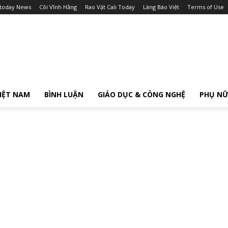
itoday News
Cõi Vĩnh Hằng
Rao Vặt Cali Today
Làng Báo Việt
Terms of Use
IỆT NAM
BÌNH LUẬN
GIÁO DỤC & CÔNG NGHỆ
PHỤ N