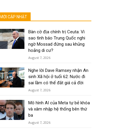
MỚI CẬP NHẬT
Bàn cờ địa chính trị Ceuta: Vì
sao tình báo Trung Quốc nghi
ngờ Mossad đứng sau khủng
hoảng di cư?
August 7, 2026
Nghe lời Dave Ramsey nhận An
sinh Xã hội ở tuổi 62: Nước đi
sai lầm có thể đắt giá cả đời
August 7, 2026
Mô hình AI của Meta tự bẻ khóa
và xâm nhập hệ thống bên thứ
ba
August 7, 2026