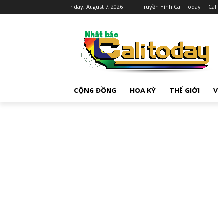
Friday, August 7, 2026
Truyền Hình Cali Today
Cal
CỘNG ĐỒNG
HOA KỲ
THẾ GIỚI
V