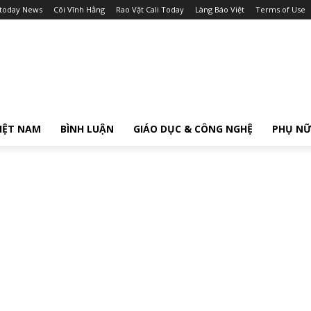
itoday News
Cõi Vĩnh Hằng
Rao Vặt Cali Today
Làng Báo Việt
Terms of Use
IỆT NAM
BÌNH LUẬN
GIÁO DỤC & CÔNG NGHỆ
PHỤ N