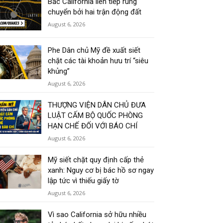
Bắc California liên tiếp rung
chuyển bởi hai trận động đất
August 6, 2026
Phe Dân chủ Mỹ đề xuất siết
chặt các tài khoản hưu trí “siêu
khủng”
August 6, 2026
THƯỢNG VIỆN DÂN CHỦ ĐƯA
LUẬT CẤM BỘ QUỐC PHÒNG
HẠN CHẾ ĐỐI VỚI BÁO CHÍ
August 6, 2026
Mỹ siết chặt quy định cấp thẻ
xanh: Nguy cơ bị bác hồ sơ ngay
lập tức vì thiếu giấy tờ
August 6, 2026
Vì sao California sở hữu nhiều