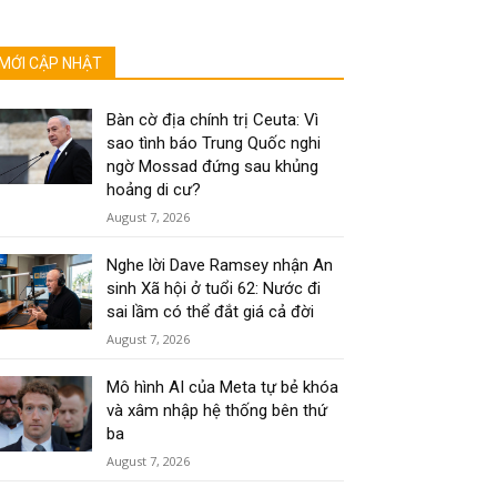
MỚI CẬP NHẬT
Bàn cờ địa chính trị Ceuta: Vì
sao tình báo Trung Quốc nghi
ngờ Mossad đứng sau khủng
hoảng di cư?
August 7, 2026
Nghe lời Dave Ramsey nhận An
sinh Xã hội ở tuổi 62: Nước đi
sai lầm có thể đắt giá cả đời
August 7, 2026
Mô hình AI của Meta tự bẻ khóa
và xâm nhập hệ thống bên thứ
ba
August 7, 2026