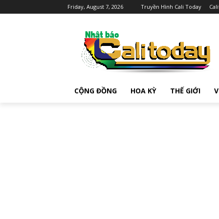
Friday, August 7, 2026
Truyền Hình Cali Today
Cal
CỘNG ĐỒNG
HOA KỲ
THẾ GIỚI
V