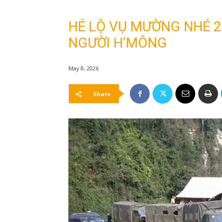
HÉ LỘ VỤ MƯỜNG NHÉ 2
NGƯỜI H’MÔNG
May 8, 2026
Share