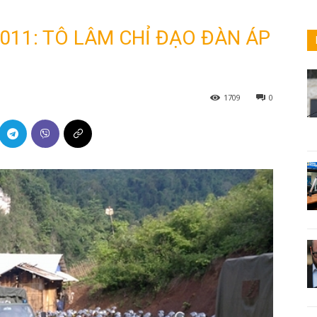
011: TÔ LÂM CHỈ ĐẠO ĐÀN ÁP
1709
0