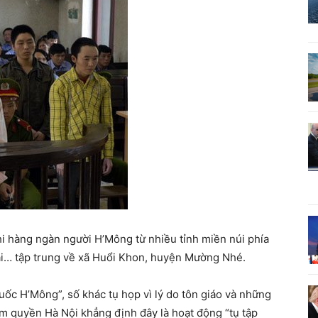
hi hàng ngàn người H’Mông từ nhiều tỉnh miền núi phía
ai… tập trung về xã Huổi Khon, huyện Mường Nhé.
uốc H’Mông”, số khác tụ họp vì lý do tôn giáo và những
ầm quyền Hà Nội khẳng định đây là hoạt động “tụ tập