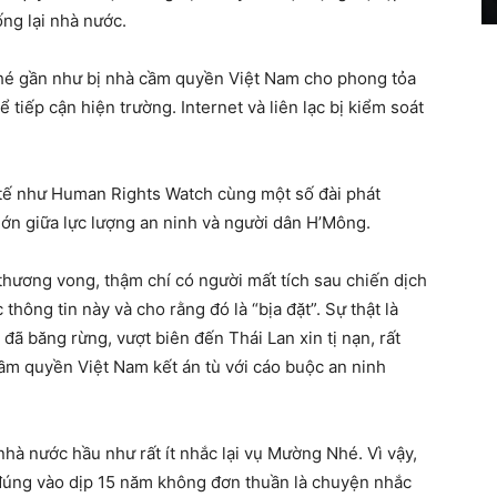
ống lại nhà nước.
hé gần như bị nhà cầm quyền Việt Nam cho phong tỏa
 tiếp cận hiện trường. Internet và liên lạc bị kiểm soát
 tế như Human Rights Watch cùng một số đài phát
 lớn giữa lực lượng an ninh và người dân H’Mông.
thương vong, thậm chí có người mất tích sau chiến dịch
hông tin này và cho rằng đó là “bịa đặt”. Sự thật là
ã băng rừng, vượt biên đến Thái Lan xin tị nạn, rất
cầm quyền Việt Nam kết án tù với cáo buộc an ninh
nhà nước hầu như rất ít nhắc lại vụ Mường Nhé. Vì vậy,
ũ đúng vào dịp 15 năm không đơn thuần là chuyện nhắc