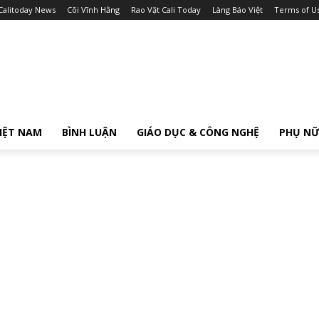
Calitoday News
Cõi Vĩnh Hằng
Rao Vặt Cali Today
Làng Báo Việt
Terms of U
IỆT NAM
BÌNH LUẬN
GIÁO DỤC & CÔNG NGHỆ
PHỤ N