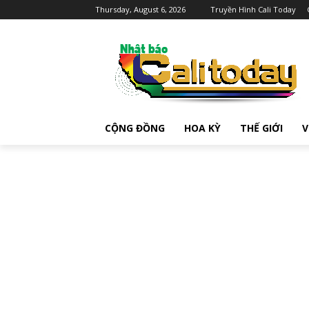
Thursday, August 6, 2026
Truyền Hình Cali Today
CỘNG ĐỒNG
HOA KỲ
THẾ GIỚI
V