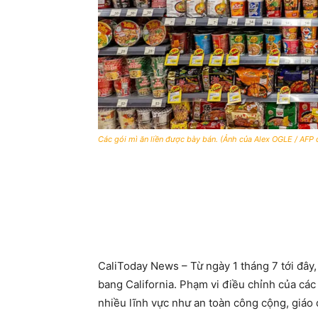
Các gói mì ăn liền được bày bán. (Ảnh của Alex OGLE / AFP
CaliToday News – Từ ngày 1 tháng 7 tới đây, 
bang California. Phạm vi điều chỉnh của các
nhiều lĩnh vực như an toàn công cộng, giáo 