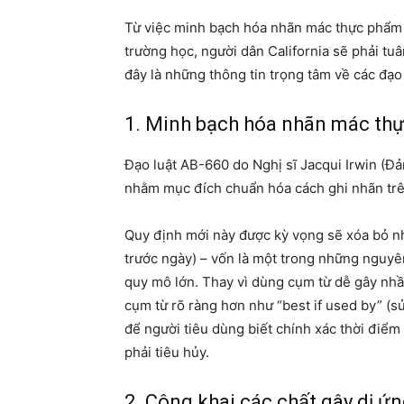
Từ việc minh bạch hóa nhãn mác thực phẩm 
trường học, người dân California sẽ phải tuâ
đây là những thông tin trọng tâm về các đạo
1. Minh bạch hóa nhãn mác thự
Đạo luật AB-660 do Nghị sĩ Jacqui Irwin (Đ
nhằm mục đích chuẩn hóa cách ghi nhãn trê
Quy định mới này được kỳ vọng sẽ xóa bỏ nh
trước ngày) – vốn là một trong những nguyê
quy mô lớn. Thay vì dùng cụm từ dễ gây nhầ
cụm từ rõ ràng hơn như “best if used by” (s
để người tiêu dùng biết chính xác thời điểm
phải tiêu hủy.
2. Công khai các chất gây dị ứn