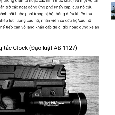
 thống điện tử hoặc các hình thức khác) về một vụ tai
ản trở các hoạt động ứng phó khẩn cấp, cứu hộ cứu
 hành bắt buộc phải trang bị hệ thống điều khiển thủ
phép lực lượng cứu hộ, nhân viên xe cứu hộ/cứu hộ
hể tiếp cận vô lăng khẩn cấp để di dời hoặc dừng xe an
g tắc Glock (Đạo luật AB-1127)