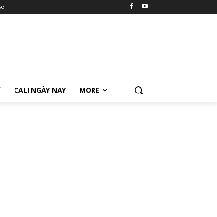
se
Ữ
CALI NGÀY NAY
MORE