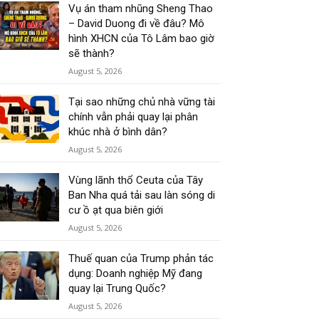
Vụ án tham nhũng Sheng Thao
– David Duong đi về đâu? Mô
hình XHCN của Tô Lâm bao giờ
sẽ thành?
August 5, 2026
Tại sao những chủ nhà vững tài
chính vẫn phải quay lại phân
khúc nhà ở bình dân?
August 5, 2026
Vùng lãnh thổ Ceuta của Tây
Ban Nha quá tải sau làn sóng di
cư ồ ạt qua biên giới
August 5, 2026
Thuế quan của Trump phản tác
dụng: Doanh nghiệp Mỹ đang
quay lại Trung Quốc?
August 5, 2026