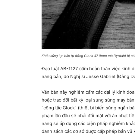
Khẩu súng lục bán tự động Glock 47 9mm mà Dyrdahl bị cá
Đạo luật AB-1127 cấm hoàn toàn việc kinh 
năng bắn, do Nghị sĩ Jesse Gabriel (Đảng D
Văn bản này nghiêm cấm các đại lý kinh doa
hoặc trao đổi bất kỳ loại súng súng máy bá
“công tắc Glock” (thiết bị biến súng ngắn b
phạm lần đầu sẽ phải đối mặt với án phạt ti
năng sẽ áp dụng các biện pháp nghiêm khắc
danh sách các cơ sở được cấp phép bán vũ 