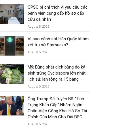
CPSC bị chỉ trích vì yêu cầu các
bệnh viện cung cấp hồ sơ cấp
cứu cá nhân
August 5, 2026
Vì sao cảnh sát Hàn Quốc khám
xét trụ sở Starbucks?
August 5, 2026
Mỹ: Bùng phát dịch bùng do ký
sinh trùng Cyclospora lớn nhất
lịch sử, lan rộng ra 15 bang
August 5, 2026
Ông Trump Đã Tuyên Bố “Tình
Trạng Khẩn Cấp” Nhằm Ngăn
Chặn Việc Công Khai Hồ Sơ Tài
Chính Của Mình Cho Đài BBC
August 5, 2026