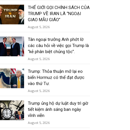
THẾ GIỚI GỌI CHÍNH SÁCH CỦA
TRUMP VỀ IRAN LÀ “NGOẠI
GIAO MẪU GIÁO”
August 5, 2026
Tân ngoại trưởng Anh phớt lờ
các câu hỏi về việc gọi Trump là
“kẻ phân biệt chủng tộc”.
August 5, 2026
Trump: Thỏa thuận mở lại eo
biển Hormuz có thể đạt được
vào thứ Tư.
August 5, 2026
Trump ủng hộ dự luật duy trì giờ
tiết kiệm ánh sáng ban ngày
vĩnh viễn
August 5, 2026