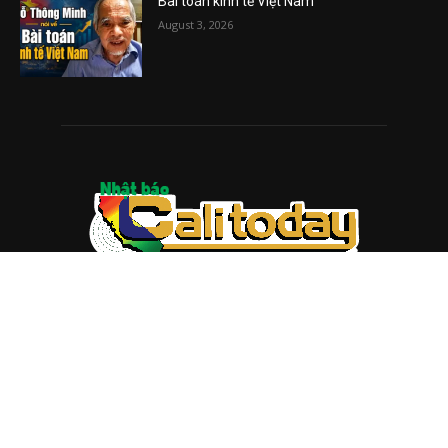
Bài toán kinh tế Việt Nam
August 3, 2026
ABOUT US
Trang web
baocalitoday.com
là sản phẩm của Hệ Thống
Truyền Thông Cali Today