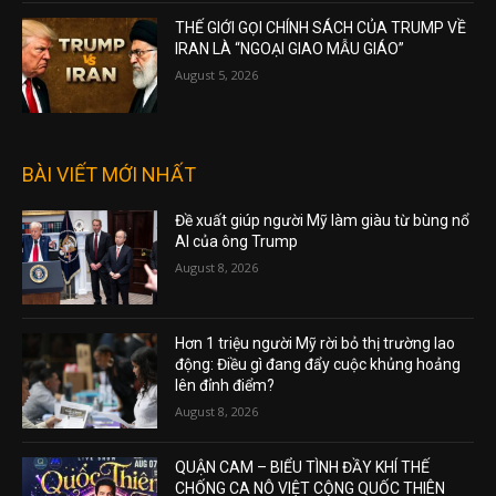
THẾ GIỚI GỌI CHÍNH SÁCH CỦA TRUMP VỀ
IRAN LÀ “NGOẠI GIAO MẪU GIÁO”
August 5, 2026
BÀI VIẾT MỚI NHẤT
Đề xuất giúp người Mỹ làm giàu từ bùng nổ
AI của ông Trump
August 8, 2026
Hơn 1 triệu người Mỹ rời bỏ thị trường lao
động: Điều gì đang đẩy cuộc khủng hoảng
lên đỉnh điểm?
August 8, 2026
QUẬN CAM – BIỂU TÌNH ĐẦY KHÍ THẾ
CHỐNG CA NÔ VIỆT CỘNG QUỐC THIÊN