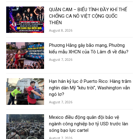
QUẬN CAM – BIỂU TÌNH ĐẦY KHÍ THẾ
CHỐNG CA NÔ VIỆT CỘNG QUỐC
THIÊN
August 8, 2026
Phương Hằng gây bão mạng, Phường
kiểu mẫu XHCN của Tô Lâm đi về đâu?
August 7, 2026
Hạn hán kỷ lục ở Puerto Rico: Hàng trăm
nghìn dân Mỹ “kêu trời”, Washington vẫn
ngó lơ?
August 7, 2026
Mexico điều động quân đội bảo vệ
ngành công nghiệp bơ tỷ USD trước làn
sóng bạo lực cartel
August 7, 2026