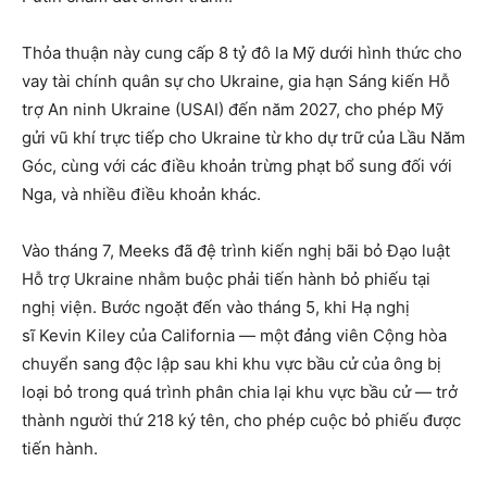
Thỏa thuận này cung cấp 8 tỷ đô la Mỹ dưới hình thức cho
vay tài chính quân sự cho Ukraine, gia hạn Sáng kiến ​​Hỗ
trợ An ninh Ukraine (USAI) đến năm 2027, cho phép Mỹ
gửi vũ khí trực tiếp cho Ukraine từ kho dự trữ của Lầu Năm
Góc, cùng với các điều khoản trừng phạt bổ sung đối với
Nga, và nhiều điều khoản khác.
Vào tháng 7, Meeks đã đệ trình kiến ​​nghị bãi bỏ Đạo luật
Hỗ trợ Ukraine nhằm buộc phải tiến hành bỏ phiếu tại
nghị viện. Bước ngoặt đến vào tháng 5, khi Hạ nghị
sĩ Kevin Kiley của California — một đảng viên Cộng hòa
chuyển sang độc lập sau khi khu vực bầu cử của ông bị
loại bỏ trong quá trình phân chia lại khu vực bầu cử — trở
thành người thứ 218 ký tên, cho phép cuộc bỏ phiếu được
tiến hành.