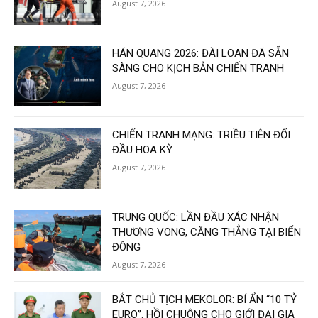
August 7, 2026
HÁN QUANG 2026: ĐÀI LOAN ĐÃ SẴN
SÀNG CHO KỊCH BẢN CHIẾN TRANH
August 7, 2026
CHIẾN TRANH MẠNG: TRIỀU TIÊN ĐỐI
ĐẦU HOA KỲ
August 7, 2026
TRUNG QUỐC: LẦN ĐẦU XÁC NHẬN
THƯƠNG VONG, CĂNG THẲNG TẠI BIỂN
ĐÔNG
August 7, 2026
BẮT CHỦ TỊCH MEKOLOR: BÍ ẨN “10 TỶ
EURO”. HỒI CHUÔNG CHO GIỚI ĐẠI GIA