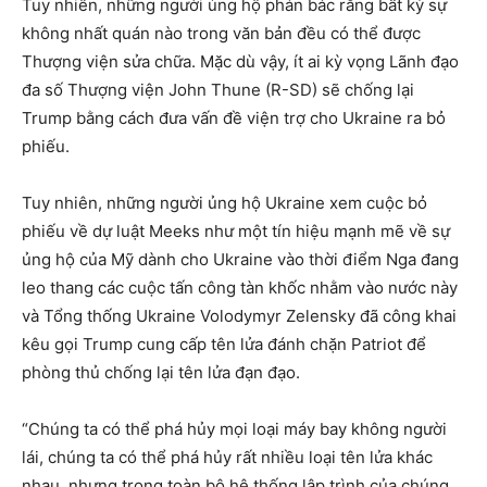
Tuy nhiên, những người ủng hộ phản bác rằng bất kỳ sự
không nhất quán nào trong văn bản đều có thể được
Thượng viện sửa chữa. Mặc dù vậy, ít ai kỳ vọng Lãnh đạo
đa số Thượng viện John Thune (R-SD) sẽ chống lại
Trump bằng cách đưa vấn đề viện trợ cho Ukraine ra bỏ
phiếu.
Tuy nhiên, những người ủng hộ Ukraine xem cuộc bỏ
phiếu về dự luật Meeks như một tín hiệu mạnh mẽ về sự
ủng hộ của Mỹ dành cho Ukraine vào thời điểm Nga đang
leo thang các cuộc tấn công tàn khốc nhằm vào nước này
và Tổng thống Ukraine Volodymyr Zelensky đã công khai
kêu gọi Trump cung cấp tên lửa đánh chặn Patriot để
phòng thủ chống lại tên lửa đạn đạo.
“Chúng ta có thể phá hủy mọi loại máy bay không người
lái, chúng ta có thể phá hủy rất nhiều loại tên lửa khác
nhau, nhưng trong toàn bộ hệ thống lập trình của chúng