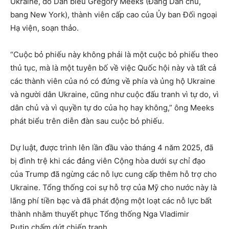
Ukraine, do Dân biểu Gregory Meeks (Đảng Dân chủ,
bang New York), thành viên cấp cao của Ủy ban Đối ngoại
Hạ viện, soạn thảo.
“Cuộc bỏ phiếu này không phải là một cuộc bỏ phiếu theo
thủ tục, mà là một tuyên bố về việc Quốc hội này và tất cả
các thành viên của nó có đứng về phía và ủng hộ Ukraine
và người dân Ukraine, cũng như cuộc đấu tranh vì tự do, vì
dân chủ và vì quyền tự do của họ hay không,” ông Meeks
phát biểu trên diễn đàn sau cuộc bỏ phiếu.
Dự luật, được trình lên lần đầu vào tháng 4 năm 2025, đã
bị đình trệ khi các đảng viên Cộng hòa dưới sự chỉ đạo
của Trump đã ngừng các nỗ lực cung cấp thêm hỗ trợ cho
Ukraine. Tổng thống coi sự hỗ trợ của Mỹ cho nước này là
lãng phí tiền bạc và đã phát động một loạt các nỗ lực bất
thành nhằm thuyết phục Tổng thống Nga Vladimir
Putin chấm dứt chiến tranh.