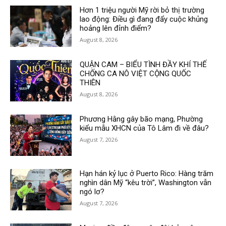
Hơn 1 triệu người Mỹ rời bỏ thị trường
lao động: Điều gì đang đẩy cuộc khủng
hoảng lên đỉnh điểm?
August 8, 2026
QUẬN CAM – BIỂU TÌNH ĐẦY KHÍ THẾ
CHỐNG CA NÔ VIỆT CỘNG QUỐC
THIÊN
August 8, 2026
Phương Hằng gây bão mạng, Phường
kiểu mẫu XHCN của Tô Lâm đi về đâu?
August 7, 2026
Hạn hán kỷ lục ở Puerto Rico: Hàng trăm
nghìn dân Mỹ “kêu trời”, Washington vẫn
ngó lơ?
August 7, 2026