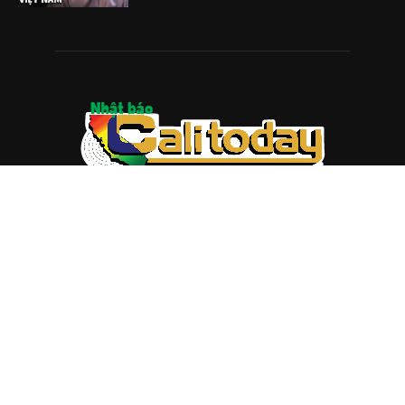
ABOUT US
Trang web
baocalitoday.com
là sản phẩm của Hệ Thống
Truyền Thông Cali Today
Tòa soạn: 1310 Tully Road #109, San Jose, CA 95122
Tel: (408) 482-6527
Contact us:
nam@baocalitoday.com