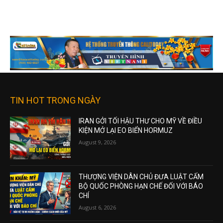
TIN HOT TRONG NGÀY
IRAN GỞI TỐI HẬU THƯ CHO MỸ VỀ ĐIỀU
KIỆN MỞ LẠI EO BIỂN HORMUZ
August 9, 2026
THƯỢNG VIỆN DÂN CHỦ ĐƯA LUẬT CẤM
BỘ QUỐC PHÒNG HẠN CHẾ ĐỐI VỚI BÁO
CHÍ
August 6, 2026