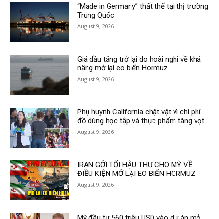
“Made in Germany” thất thế tại thị trường
Trung Quốc
August 9, 2026
Giá dầu tăng trở lại do hoài nghi về khả
năng mở lại eo biển Hormuz
August 9, 2026
Phụ huynh California chật vật vì chi phí
đồ dùng học tập và thực phẩm tăng vọt
August 9, 2026
IRAN GỞI TỐI HẬU THƯ CHO MỸ VỀ
ĐIỀU KIỆN MỞ LẠI EO BIỂN HORMUZ
August 9, 2026
Mỹ đầu tư 560 triệu USD vào dự án mỏ