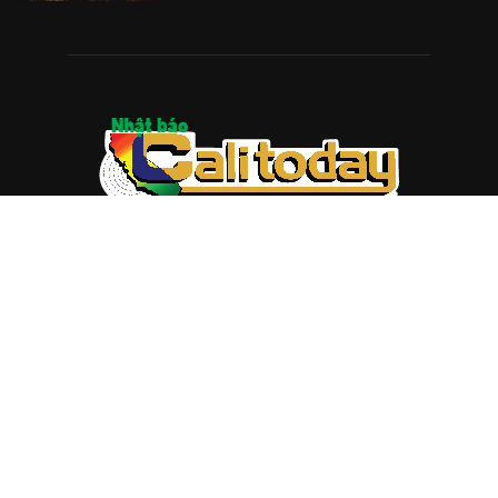
ABOUT US
Trang web
baocalitoday.com
là sản phẩm của Hệ Thống
Truyền Thông Cali Today
Tòa soạn: 1310 Tully Road #109, San Jose, CA 95122
Tel: (408) 482-6527
Contact us:
nam@baocalitoday.com