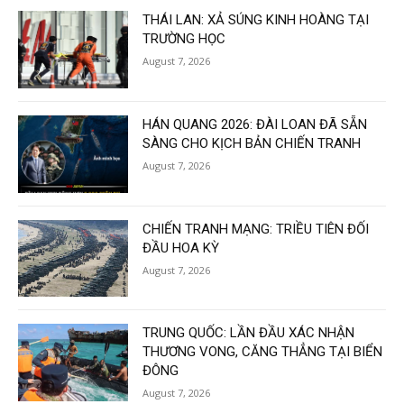
THÁI LAN: XẢ SÚNG KINH HOÀNG TẠI
TRƯỜNG HỌC
August 7, 2026
HÁN QUANG 2026: ĐÀI LOAN ĐÃ SẴN
SÀNG CHO KỊCH BẢN CHIẾN TRANH
August 7, 2026
CHIẾN TRANH MẠNG: TRIỀU TIÊN ĐỐI
ĐẦU HOA KỲ
August 7, 2026
TRUNG QUỐC: LẦN ĐẦU XÁC NHẬN
THƯƠNG VONG, CĂNG THẲNG TẠI BIỂN
ĐÔNG
August 7, 2026