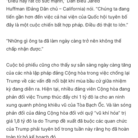
“Điều này rất có sức mạnh,” Dân biểu Jared
Huffman (Đảng Dân chủ – California) nói. “Chúng ta đang
tiến gần hơn đến việc cả hai viện của Quốc hội tuyên bố
đây là một cuộc chiến bất hợp pháp. Điều đó thật to lớn.”
“Những gì ông ta đã làm ngày càng trở nên không thể
chấp nhận được.”
Cuộc bỏ phiếu cũng cho thấy sự sẵn sàng ngày càng tăng
của các nhà lập pháp đảng Cộng hòa trong việc chống lại
Trump về các vấn đề nổi bật khi mùa bầu cử giữa nhiệm
kỳ đang diễn ra. Hiện tại, nhiều đảng viên Cộng hòa đang
phản đối việc Trump thúc đẩy chi 1 tỷ đô la cho an ninh
xung quanh phòng khiêu vũ của Tòa Bạch Ốc. Và làn sóng
phản đối của đảng Cộng hòa đối với quỹ “vũ khí hóa” trị
giá 1,8 tỷ đô la do Trump đề xuất đã buộc các quan chức
của Trump phải tuyên bố trong tuần này rằng họ đã hoàn
toàn từ bỏ kế hoạch đó.