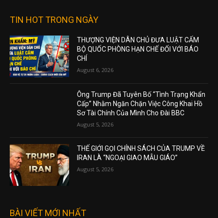
TIN HOT TRONG NGÀY
THƯỢNG VIỆN DÂN CHỦ ĐƯA LUẬT CẤM
BỘ QUỐC PHÒNG HẠN CHẾ ĐỐI VỚI BÁO
CHÍ
August 6, 2026
Ông Trump Đã Tuyên Bố “Tình Trạng Khẩn
Cấp” Nhằm Ngăn Chặn Việc Công Khai Hồ
Sơ Tài Chính Của Mình Cho Đài BBC
August 5, 2026
THẾ GIỚI GỌI CHÍNH SÁCH CỦA TRUMP VỀ
IRAN LÀ “NGOẠI GIAO MẪU GIÁO”
August 5, 2026
BÀI VIẾT MỚI NHẤT