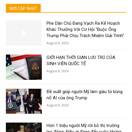
MỚI CẬP NHẬT
Phe Dân Chủ Đang Vạch Ra Kế Hoạch
Khác Thường Với Cơ Hội “Buộc Ông
Trump Phải Chịu Trách Nhiệm Giải Trình”.
August 8, 2026
GIỚI HẠN THỜI GIAN LƯU TRÚ CỦA
SINH VIÊN QUỐC TẾ
August 8, 2026
Đề xuất giúp người Mỹ làm giàu từ bùng
nổ AI của ông Trump
August 8, 2026
Hơn 1 triệu người Mỹ rời bỏ thị trường
lao động: Điều gì đang đẩy cuộc khủng