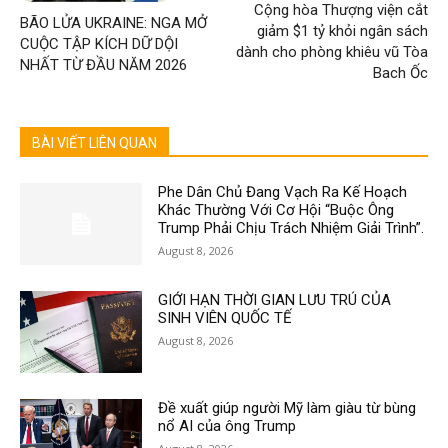
Cộng hòa Thượng viện cắt
BÃO LỬA UKRAINE: NGA MỞ
giảm $1 tỷ khỏi ngân sách
CUỘC TẬP KÍCH DỮ DỘI
dành cho phòng khiêu vũ Tòa
NHẤT TỪ ĐẦU NĂM 2026
Bach Ốc
BÀI VIẾT LIÊN QUAN
Phe Dân Chủ Đang Vạch Ra Kế Hoạch
Khác Thường Với Cơ Hội “Buộc Ông
Trump Phải Chịu Trách Nhiệm Giải Trình”.
August 8, 2026
GIỚI HẠN THỜI GIAN LƯU TRÚ CỦA
SINH VIÊN QUỐC TẾ
August 8, 2026
Đề xuất giúp người Mỹ làm giàu từ bùng
nổ AI của ông Trump