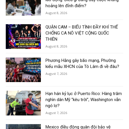
hoảng lên đỉnh điểm?
August 8, 2026
QUẬN CAM – BIỂU TÌNH ĐẦY KHÍ THẾ
CHỐNG CA NÔ VIỆT CỘNG QUỐC
THIÊN
August 8, 2026
Phương Hằng gây bão mạng, Phường
kiểu mẫu XHCN của Tô Lâm đi về đâu?
August 7, 2026
Hạn hán kỷ lục ở Puerto Rico: Hàng trăm
nghìn dân Mỹ “kêu trời”, Washington vẫn
ngó lơ?
August 7, 2026
Mexico điều động quân đội bảo vệ