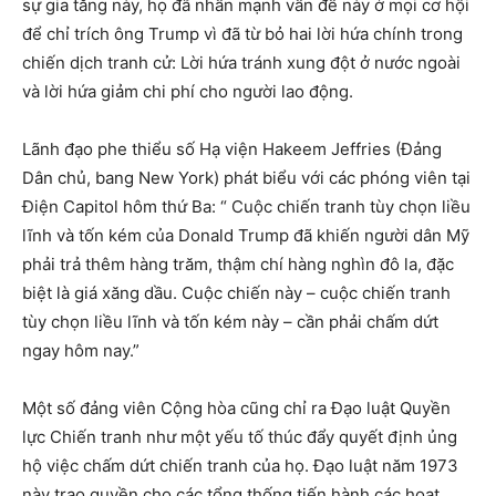
sự gia tăng này, họ đã nhấn mạnh vấn đề này ở mọi cơ hội
để chỉ trích ông Trump vì đã từ bỏ hai lời hứa chính trong
chiến dịch tranh cử: Lời hứa tránh xung đột ở nước ngoài
và lời hứa giảm chi phí cho người lao động.
Lãnh đạo phe thiểu số Hạ viện Hakeem Jeffries (Đảng
Dân chủ, bang New York) phát biểu với các phóng viên tại
Điện Capitol hôm thứ Ba: “ Cuộc chiến tranh tùy chọn liều
lĩnh và tốn kém của Donald Trump đã khiến người dân Mỹ
phải trả thêm hàng trăm, thậm chí hàng nghìn đô la, đặc
biệt là giá xăng dầu. Cuộc chiến này – cuộc chiến tranh
tùy chọn liều lĩnh và tốn kém này – cần phải chấm dứt
ngay hôm nay.”
Một số đảng viên Cộng hòa cũng chỉ ra Đạo luật Quyền
lực Chiến tranh như một yếu tố thúc đẩy quyết định ủng
hộ việc chấm dứt chiến tranh của họ. Đạo luật năm 1973
này trao quyền cho các tổng thống tiến hành các hoạt