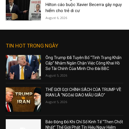
Hilton cáo buộc Xavier Becerra gây nguy
hiểm cho trẻ di cư
August 6, 2026
TIN HOT TRONG NGÀY
Ông Trump Đã Tuyên Bố “Tình Trạng Khẩn
Cấp” Nhằm Ngăn Chặn Việc Công Khai Hồ
Sơ Tài Chính Của Mình Cho Đài BBC
August 5, 2026
THẾ GIỚI GỌI CHÍNH SÁCH CỦA TRUMP VỀ
IRAN LÀ “NGOẠI GIAO MẪU GIÁO”
August 5, 2026
Báo Động Đỏ Khi Chỉ Số Kinh Tế “Then Chốt
Nhất” Thế Giới Phát Tín Hiệu Nguy Hiểm