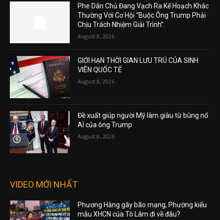
Phe Dân Chủ Đang Vạch Ra Kế Hoạch Khác
Thường Với Cơ Hội “Buộc Ông Trump Phải
Chịu Trách Nhiệm Giải Trình”.
August 8, 2026
GIỚI HẠN THỜI GIAN LƯU TRÚ CỦA SINH
VIÊN QUỐC TẾ
August 8, 2026
Đề xuất giúp người Mỹ làm giàu từ bùng nổ
AI của ông Trump
August 8, 2026
VIDEO MỚI NHẤT
Phương Hằng gây bão mạng, Phường kiểu
mẫu XHCN của Tô Lâm đi về đâu?