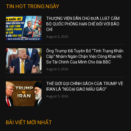
TIN HOT TRONG NGÀY
THƯỢNG VIỆN DÂN CHỦ ĐƯA LUẬT CẤM
BỘ QUỐC PHÒNG HẠN CHẾ ĐỐI VỚI BÁO
CHÍ
August 6, 2026
Ông Trump Đã Tuyên Bố “Tình Trạng Khẩn
Cấp” Nhằm Ngăn Chặn Việc Công Khai Hồ
Sơ Tài Chính Của Mình Cho Đài BBC
August 5, 2026
THẾ GIỚI GỌI CHÍNH SÁCH CỦA TRUMP VỀ
IRAN LÀ “NGOẠI GIAO MẪU GIÁO”
August 5, 2026
BÀI VIẾT MỚI NHẤT