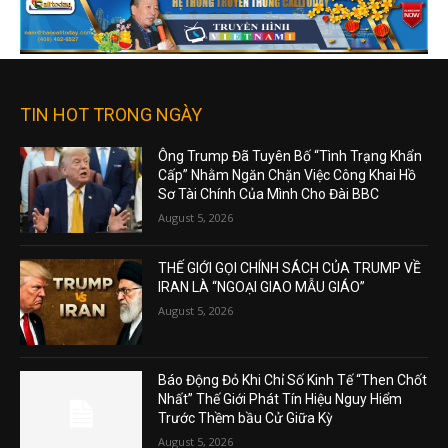
TIN HOT TRONG NGÀY
Ông Trump Đã Tuyên Bố “Tình Trạng Khẩn
Cấp” Nhằm Ngăn Chặn Việc Công Khai Hồ
Sơ Tài Chính Của Mình Cho Đài BBC
August 5, 2026
THẾ GIỚI GỌI CHÍNH SÁCH CỦA TRUMP VỀ
IRAN LÀ “NGOẠI GIAO MẪU GIÁO”
August 5, 2026
Báo Động Đỏ Khi Chỉ Số Kinh Tế “Then Chốt
Nhất” Thế Giới Phát Tín Hiệu Nguy Hiểm
Trước Thềm bầu Cử Giữa Kỳ
August 5, 2026