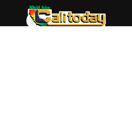
ABOUT US
Trang web
baocalitoday.com
là sản phẩm của Hệ Thống
Truyền Thông Cali Today
Tòa soạn: 1310 Tully Road #109, San Jose, CA 95122
Tel: (408) 482-6527
Contact us:
nam@baocalitoday.com
FOLLOW US