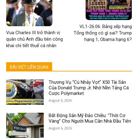
VL1-26.06: Bảng xếp hạng
Vua Charles III trở thành vị
Tổng thống có gì sai? Trump
quân chủ Anh đầu tiên công
hạng 1, Obama hạng 6?
khai chi tiết thuế cá nhân
BÀI VIẾT LIÊN QUAN
Thương Vụ “Cú Nhảy Vọt” X50 Tài Sản
Của Donald Trump Jr. Nhờ Nền Tảng Cá
Cược Polymarket
August 6, 2026
Bất Động Sản Mỹ Đảo Chiều: “Thời Cơ
Vàng” Cho Người Mua Căn Nhà Đầu Tiên
August 6, 2026