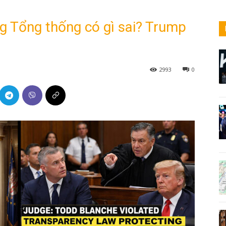
g Tổng thống có gì sai? Trump
2993
0