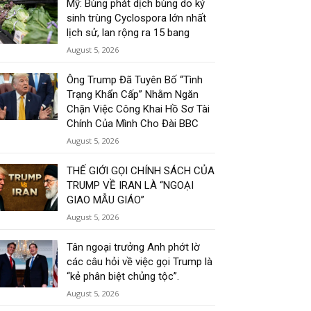
Mỹ: Bùng phát dịch bùng do ký
sinh trùng Cyclospora lớn nhất
lịch sử, lan rộng ra 15 bang
August 5, 2026
Ông Trump Đã Tuyên Bố “Tình
Trạng Khẩn Cấp” Nhằm Ngăn
Chặn Việc Công Khai Hồ Sơ Tài
Chính Của Mình Cho Đài BBC
August 5, 2026
THẾ GIỚI GỌI CHÍNH SÁCH CỦA
TRUMP VỀ IRAN LÀ “NGOẠI
GIAO MẪU GIÁO”
August 5, 2026
Tân ngoại trưởng Anh phớt lờ
các câu hỏi về việc gọi Trump là
“kẻ phân biệt chủng tộc”.
August 5, 2026