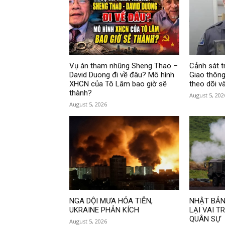
Vụ án tham nhũng Sheng Thao –
Cảnh sát t
David Duong đi về đâu? Mô hình
Giao thông 
XHCN của Tô Lâm bao giờ sẽ
theo dõi v
thành?
August 5, 202
August 5, 2026
NGA DỘI MƯA HỎA TIỄN,
NHẬT BẢN:
UKRAINE PHẢN KÍCH
LẠI VAI 
QUÂN SỰ
August 5, 2026