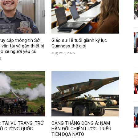
ruy cập thông tin Sở
Giáo sư 18 tuổi giành kỷ lục
vận tải và gắn thiết bị
Guinness thế giới
ào xe người yêu cũ.
August 5, 2026
6
 TÁI VŨ TRANG, TRỞ
CĂNG THẲNG ĐÔNG Á: NAM
TRÒ CƯỜNG QUỐC
HÀN ĐỔI CHIẾN LƯỢC, TRIỀU
TIÊN DỌA NATO