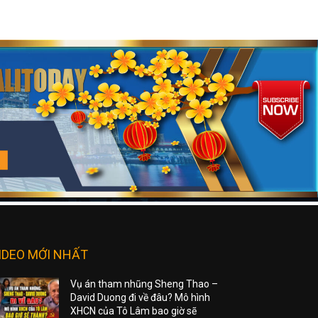
IDEO MỚI NHẤT
Vụ án tham nhũng Sheng Thao –
David Duong đi về đâu? Mô hình
XHCN của Tô Lâm bao giờ sẽ