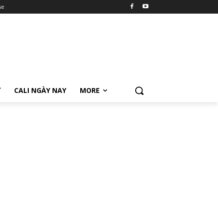
se
Ữ
CALI NGÀY NAY
MORE