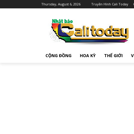
Thursday, August 6, 2026
Truyền Hình Cali Today
CỘNG ĐỒNG
HOA KỲ
THẾ GIỚI
V