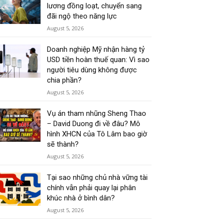
lương đồng loạt, chuyển sang
đãi ngộ theo năng lực
August 5, 2026
Doanh nghiệp Mỹ nhận hàng tỷ
USD tiền hoàn thuế quan: Vì sao
người tiêu dùng không được
chia phần?
August 5, 2026
Vụ án tham nhũng Sheng Thao
– David Duong đi về đâu? Mô
hình XHCN của Tô Lâm bao giờ
sẽ thành?
August 5, 2026
Tại sao những chủ nhà vững tài
chính vẫn phải quay lại phân
khúc nhà ở bình dân?
August 5, 2026