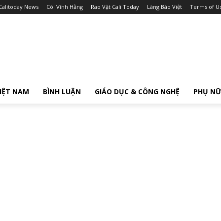
Calitoday News
Cõi Vĩnh Hằng
Rao Vặt Cali Today
Làng Báo Việt
Terms of U
IỆT NAM
BÌNH LUẬN
GIÁO DỤC & CÔNG NGHỆ
PHỤ N