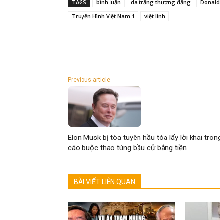
TAGS
bình luận
da trắng thượng đẳng
Donald
Truyền Hình Việt Nam 1
việt linh
Previous article
Elon Musk bị tòa tuyên hầu tòa lấy lời khai tron
cáo buộc thao túng bầu cử bằng tiền
BÀI VIẾT LIÊN QUAN