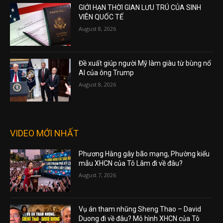
GIỚI HẠN THỜI GIAN LƯU TRÚ CỦA SINH
VIÊN QUỐC TẾ
August 8, 2026
Đề xuất giúp người Mỹ làm giàu từ bùng nổ
AI của ông Trump
August 8, 2026
VIDEO MỚI NHẤT
Phương Hằng gây bão mạng, Phường kiểu
mẫu XHCN của Tô Lâm đi về đâu?
August 7, 2026
Vụ án tham nhũng Sheng Thao – David
Duong đi về đâu? Mô hình XHCN của Tô