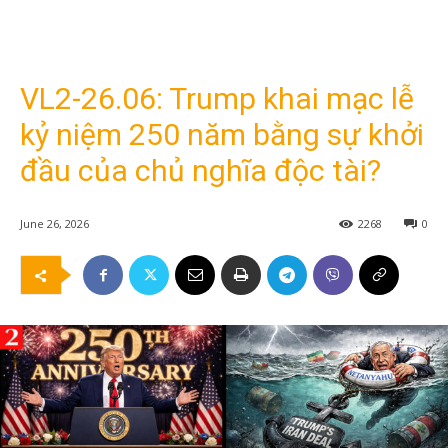
VL2-26.06: Trump khai mạc lễ
kỷ niệm 250 năm bằng sự khởi
đầu của chủ nghĩa độc tài?
June 26, 2026
2268
0