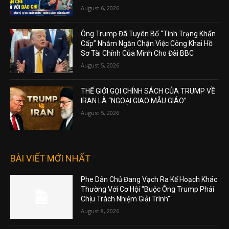
August 6, 2026
Ông Trump Đã Tuyên Bố “Tình Trạng Khẩn
Cấp” Nhằm Ngăn Chặn Việc Công Khai Hồ
Sơ Tài Chính Của Mình Cho Đài BBC
August 5, 2026
THẾ GIỚI GỌI CHÍNH SÁCH CỦA TRUMP VỀ
IRAN LÀ “NGOẠI GIAO MẪU GIÁO”
August 5, 2026
BÀI VIẾT MỚI NHẤT
Phe Dân Chủ Đang Vạch Ra Kế Hoạch Khác
Thường Với Cơ Hội “Buộc Ông Trump Phải
Chịu Trách Nhiệm Giải Trình”.
August 8, 2026