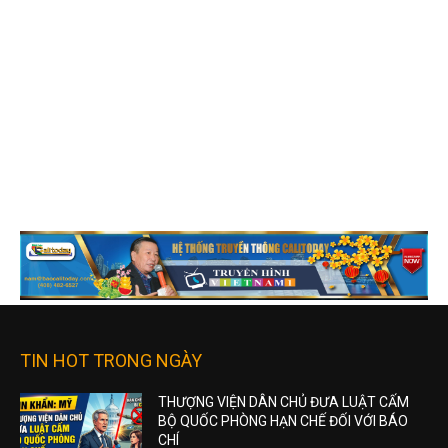
TIN HOT TRONG NGÀY
THƯỢNG VIỆN DÂN CHỦ ĐƯA LUẬT CẤM
BỘ QUỐC PHÒNG HẠN CHẾ ĐỐI VỚI BÁO
CHÍ