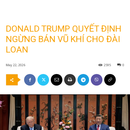
DONALD TRUMP QUYẾT ĐỊNH
NGỪNG BÁN VŨ KHÍ CHO ĐÀI
LOAN
May 22, 2026
2595
0