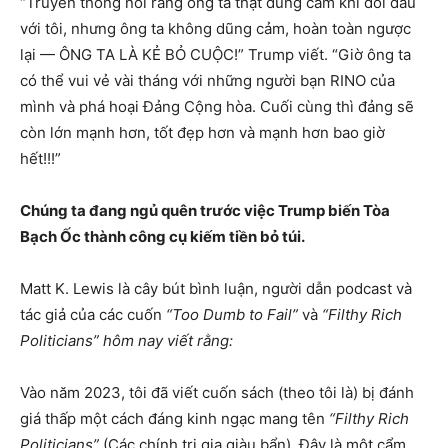
“Truyền thông nói rằng ông ta thật dũng cảm khi đối đầu
với tôi, nhưng ông ta không dũng cảm, hoàn toàn ngược
lại — ÔNG TA LÀ KẺ BỎ CUỘC!” Trump viết. “Giờ ông ta
có thể vui vẻ vài tháng với những người bạn RINO của
mình và phá hoại Đảng Cộng hòa. Cuối cùng thì đảng sẽ
còn lớn mạnh hơn, tốt đẹp hơn và mạnh hơn bao giờ
hết!!!”
Chúng ta đang ngủ quên trước việc Trump biến Tòa
Bạch Ốc thành công cụ kiếm tiền bỏ túi.
Matt K. Lewis là cây bút bình luận, người dẫn podcast và
tác giả của các cuốn
“Too Dumb to Fail”
và
“Filthy Rich
Politicians” hôm nay viết rằng:
Vào năm 2023, tôi đã viết cuốn sách (theo tôi là) bị đánh
giá thấp một cách đáng kinh ngạc mang tên
“Filthy Rich
Politicians”
(Các chính trị gia giàu bẩn). Đây là một cẩm