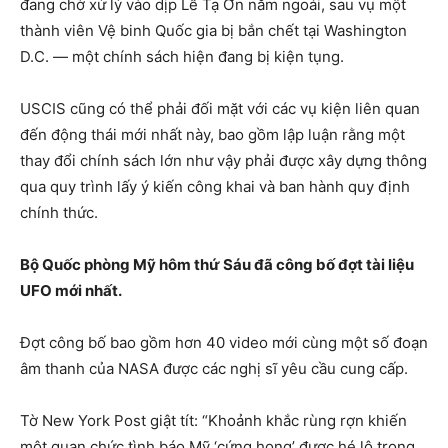
đang chờ xử lý vào dịp Lễ Tạ Ơn năm ngoái, sau vụ một
thành viên Vệ binh Quốc gia bị bắn chết tại Washington
D.C. — một chính sách hiện đang bị kiện tụng.
USCIS cũng có thể phải đối mặt với các vụ kiện liên quan
đến động thái mới nhất này, bao gồm lập luận rằng một
thay đổi chính sách lớn như vậy phải được xây dựng thông
qua quy trình lấy ý kiến công khai và ban hành quy định
chính thức.
Bộ Quốc phòng Mỹ hôm thứ Sáu đã công bố đợt tài liệu
UFO mới nhất.
Đợt công bố bao gồm hơn 40 video mới cùng một số đoạn
âm thanh của NASA được các nghị sĩ yêu cầu cung cấp.
Tờ New York Post giật tít: “Khoảnh khắc rùng rợn khiến
một quan chức tình báo Mỹ ‘cứng họng’ được hé lộ trong