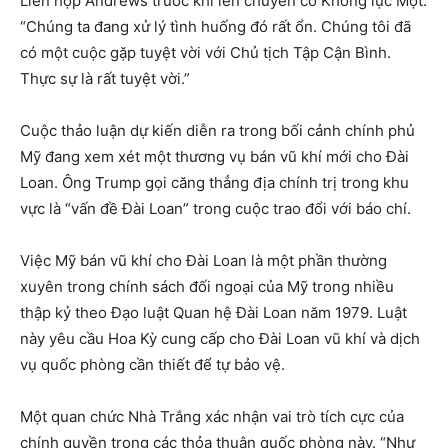
Liên hợp Andrews trước khi lên chuyên cơ Không lực Một.
“Chúng ta đang xử lý tình huống đó rất ổn. Chúng tôi đã
có một cuộc gặp tuyệt vời với Chủ tịch Tập Cận Bình.
Thực sự là rất tuyệt vời.”
Cuộc thảo luận dự kiến diễn ra trong bối cảnh chính phủ
Mỹ đang xem xét một thương vụ bán vũ khí mới cho Đài
Loan. Ông Trump gọi căng thẳng địa chính trị trong khu
vực là “vấn đề Đài Loan” trong cuộc trao đổi với báo chí.
Việc Mỹ bán vũ khí cho Đài Loan là một phần thường
xuyên trong chính sách đối ngoại của Mỹ trong nhiều
thập kỷ theo Đạo luật Quan hệ Đài Loan năm 1979. Luật
này yêu cầu Hoa Kỳ cung cấp cho Đài Loan vũ khí và dịch
vụ quốc phòng cần thiết để tự bảo vệ.
Một quan chức Nhà Trắng xác nhận vai trò tích cực của
chính quyền trong các thỏa thuận quốc phòng này. “Như