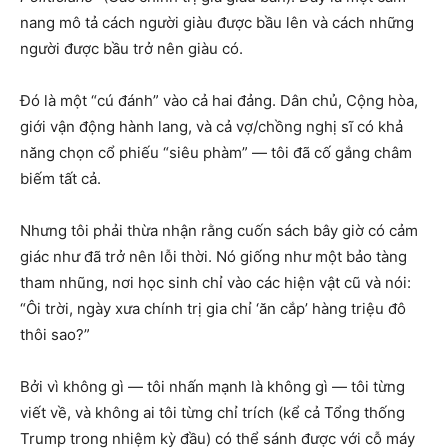
nang mô tả cách người giàu được bầu lên và cách những
người được bầu trở nên giàu có.
Đó là một “cú đánh” vào cả hai đảng. Dân chủ, Cộng hòa,
giới vận động hành lang, và cả vợ/chồng nghị sĩ có khả
năng chọn cổ phiếu “siêu phàm” — tôi đã cố gắng châm
biếm tất cả.
Nhưng tôi phải thừa nhận rằng cuốn sách bây giờ có cảm
giác như đã trở nên lỗi thời. Nó giống như một bảo tàng
tham nhũng, nơi học sinh chỉ vào các hiện vật cũ và nói:
“Ôi trời, ngày xưa chính trị gia chỉ ‘ăn cắp’ hàng triệu đô
thôi sao?”
Bởi vì không gì — tôi nhấn mạnh là không gì — tôi từng
viết về, và không ai tôi từng chỉ trích (kể cả Tổng thống
Trump trong nhiệm kỳ đầu) có thể sánh được với cỗ máy