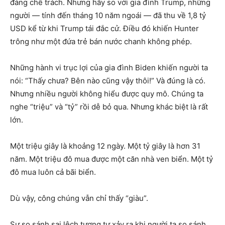
đáng chê trách. Nhưng hãy so với gia đình Trump, những
người — tính đến tháng 10 năm ngoái — đã thu về 1,8 tỷ
USD kể từ khi Trump tái đắc cử. Điều đó khiến Hunter
trông như một đứa trẻ bán nước chanh không phép.
Những hành vi trục lợi của gia đình Biden khiến người ta
nói: “Thấy chưa? Bên nào cũng vậy thôi!” Và đúng là có.
Nhưng nhiều người không hiểu được quy mô. Chúng ta
nghe “triệu” và “tỷ” rồi dễ bỏ qua. Nhưng khác biệt là rất
lớn.
Một triệu giây là khoảng 12 ngày. Một tỷ giây là hơn 31
năm. Một triệu đô mua được một căn nhà ven biển. Một tỷ
đô mua luôn cả bãi biển.
Dù vậy, công chúng vẫn chỉ thấy “giàu”.
Sự so sánh sai lệch tương tự xảy ra khi người ta so sánh