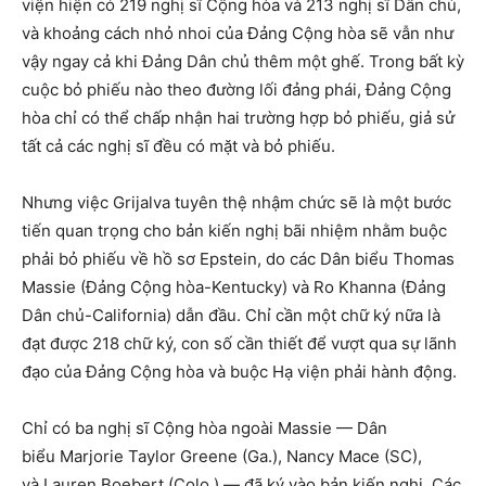
viện hiện có 219 nghị sĩ Cộng hòa và 213 nghị sĩ Dân chủ,
và khoảng cách nhỏ nhoi của Đảng Cộng hòa sẽ vẫn như
vậy ngay cả khi Đảng Dân chủ thêm một ghế. Trong bất kỳ
cuộc bỏ phiếu nào theo đường lối đảng phái, Đảng Cộng
hòa chỉ có thể chấp nhận hai trường hợp bỏ phiếu, giả sử
tất cả các nghị sĩ đều có mặt và bỏ phiếu.
Nhưng việc Grijalva tuyên thệ nhậm chức sẽ là một bước
tiến quan trọng cho bản kiến ​​nghị bãi nhiệm nhằm buộc
phải bỏ phiếu về hồ sơ Epstein, do các Dân biểu Thomas
Massie (Đảng Cộng hòa-Kentucky) và Ro Khanna (Đảng
Dân chủ-California) dẫn đầu. Chỉ cần một chữ ký nữa là
đạt được 218 chữ ký, con số cần thiết để vượt qua sự lãnh
đạo của Đảng Cộng hòa và buộc Hạ viện phải hành động.
Chỉ có ba nghị sĩ Cộng hòa ngoài Massie — Dân
biểu Marjorie Taylor Greene (Ga.), Nancy Mace (SC),
và Lauren Boebert (Colo.) — đã ký vào bản kiến ​​nghị. Các