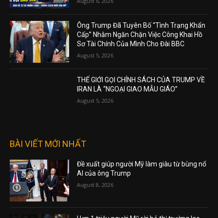
August 6, 2026
Ông Trump Đã Tuyên Bố “Tình Trạng Khẩn
Cấp” Nhằm Ngăn Chặn Việc Công Khai Hồ
Sơ Tài Chính Của Mình Cho Đài BBC
August 5, 2026
THẾ GIỚI GỌI CHÍNH SÁCH CỦA TRUMP VỀ
IRAN LÀ “NGOẠI GIAO MẪU GIÁO”
August 5, 2026
BÀI VIẾT MỚI NHẤT
Đề xuất giúp người Mỹ làm giàu từ bùng nổ
AI của ông Trump
August 8, 2026