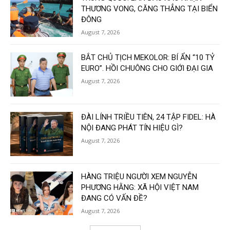
THƯƠNG VONG, CĂNG THẲNG TẠI BIỂN
ĐÔNG
August 7, 2026
BẮT CHỦ TỊCH MEKOLOR: BÍ ẨN “10 TỶ
EURO”. HỒI CHUÔNG CHO GIỚI ĐẠI GIA
August 7, 2026
ĐÀI LÍNH TRIỀU TIÊN, 24 TẬP FIDEL: HÀ
NỘI ĐANG PHÁT TÍN HIỆU GÌ?
August 7, 2026
HÀNG TRIỆU NGƯỜI XEM NGUYỄN
PHƯƠNG HẰNG: XÃ HỘI VIỆT NAM
ĐANG CÓ VẤN ĐỀ?
August 7, 2026