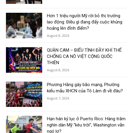
Hơn 1 triệu người Mỹ rời bỏ thị trường
lao động: Điều gì đang đẩy cuộc khủng
hoảng lên đỉnh điểm?
August 8, 2026
QUẬN CAM – BIỂU TÌNH ĐẦY KHÍ THẾ
CHỐNG CA NÔ VIỆT CỘNG QUỐC
THIÊN
August 8, 2026
Phương Hằng gây bão mạng, Phường
kiểu mẫu XHCN của Tô Lâm đi về đâu?
August 7, 2026
Hạn hán kỷ lục ở Puerto Rico: Hàng trăm
nghìn dân Mỹ “kêu trời”, Washington vẫn
ngó lơ?