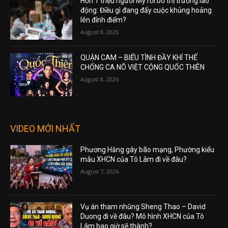
Hơn 1 triệu người Mỹ rời bỏ thị trường lao
động: Điều gì đang đẩy cuộc khủng hoảng
lên đỉnh điểm?
August 8, 2026
QUẬN CAM – BIỂU TÌNH ĐẦY KHÍ THẾ
CHỐNG CA NÔ VIỆT CỘNG QUỐC THIÊN
August 8, 2026
VIDEO MỚI NHẤT
Phương Hằng gây bão mạng, Phường kiểu
mẫu XHCN của Tô Lâm đi về đâu?
August 7, 2026
Vụ án tham nhũng Sheng Thao – David
Duong đi về đâu? Mô hình XHCN của Tô
Lâm bao giờ sẽ thành?