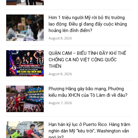
Hơn 1 triệu người Mỹ rời bỏ thị trường
lao động: Điều gì đang đẩy cuộc khủng
hoảng lên đỉnh điểm?
August 8, 2026
QUẬN CAM – BIỂU TÌNH ĐẦY KHÍ THẾ
CHỐNG CA NÔ VIỆT CỘNG QUỐC
THIÊN
August 8, 2026
Phương Hằng gây bão mạng, Phường
kiểu mẫu XHCN của Tô Lâm đi về đâu?
August 7, 2026
Hạn hán kỷ lục ở Puerto Rico: Hàng trăm
nghìn dân Mỹ “kêu trời”, Washington vẫn
ngó lơ?