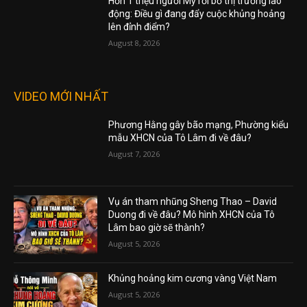
Hơn 1 triệu người Mỹ rời bỏ thị trường lao
động: Điều gì đang đẩy cuộc khủng hoảng
lên đỉnh điểm?
August 8, 2026
VIDEO MỚI NHẤT
Phương Hằng gây bão mạng, Phường kiểu
mẫu XHCN của Tô Lâm đi về đâu?
August 7, 2026
Vụ án tham nhũng Sheng Thao – David
Duong đi về đâu? Mô hình XHCN của Tô
Lâm bao giờ sẽ thành?
August 5, 2026
Khủng hoảng kim cương vàng Việt Nam
August 5, 2026