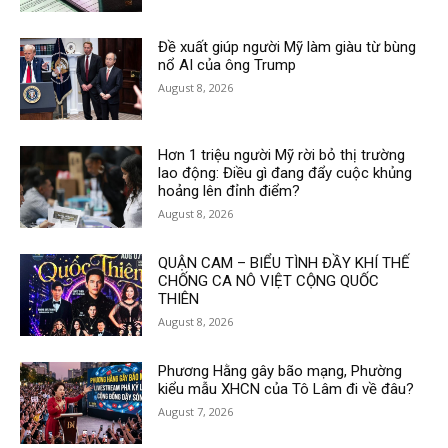
Đề xuất giúp người Mỹ làm giàu từ bùng
nổ AI của ông Trump
August 8, 2026
Hơn 1 triệu người Mỹ rời bỏ thị trường
lao động: Điều gì đang đẩy cuộc khủng
hoảng lên đỉnh điểm?
August 8, 2026
QUẬN CAM – BIỂU TÌNH ĐẦY KHÍ THẾ
CHỐNG CA NÔ VIỆT CỘNG QUỐC
THIÊN
August 8, 2026
Phương Hằng gây bão mạng, Phường
kiểu mẫu XHCN của Tô Lâm đi về đâu?
August 7, 2026