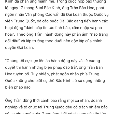
Kinh đã phản ứng mạnh mẽ. Trong cuộc họp báo thường
lệ ngày 17 tháng 6 tại Bắc Kinh, ông Trần Bân Hoa, phát
ngôn nhân Văn phòng Các vấn đề Đài Loan thuộc Quốc vụ
viện Trung Quốc, đã cáo buộc Đài Bắc đang tiến hành các
hoạt động “đánh cắp tin tức tình báo, xâm nhập và phá
hoại”. Theo ông Trần, hành động này phản ánh “não trạng
đối đầu” và lập trường theo đuổi nền độc lập của chính
quyền Đài Loan.
“Chúng tôi cực lực lên án hành động này và sẽ cương
quyết thi hành những biện pháp đáp trả”, ông Trần Bân
Hoa tuyên bố. Tuy nhiên, phát ngôn nhân phía Trung
Quốc không cho biết cụ thể Bắc Kinh sẽ sử dụng những
biện pháp nào.
Ông Trần đồng thời cảnh báo rằng mọi cá nhân, doanh
nghiệp và tổ chức tại Trung Quốc đều có trách nhiệm bảo
vệ an ninh quốc gia. Theo ông, bất cứ ai cung cấp tin tức