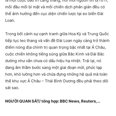
là một cuộc đấu trí căng thẳng, nơi mỗi nguồn tin bị rò rỉ,
mỗi đầu mối bí mật và mỗi chiến dịch phản gián đều có
thể ảnh hưởng đến cục diện chiến lược tại eo biển Đài
Loan.
Trong bối cảnh sự cạnh tranh giữa Hoa Kỳ và Trung Quốc
tiếp tục leo thang và vấn đề Đài Loan ngày càng trở thành
điểm nóng địa chính trị quan trọng bậc nhất tại Á Châu,
cuộc chiến không tiếng súng giữa Bắc Kinh và Đài Bắc
dường như vẫn chưa có dấu hiệu hạ nhiệt. Trái lại, nó
đang âm thầm bước sang một giai đoạn mới, phức tạp
hơn, khó lường hơn và chứa đựng những hệ quả mà toàn
thể khu vực Á Châu – Thái Bình Dương đều phải theo dõi
sát sao.
NGƯỜI QUAN SÁT/ tổng hợp: BBC News, Reuters,…