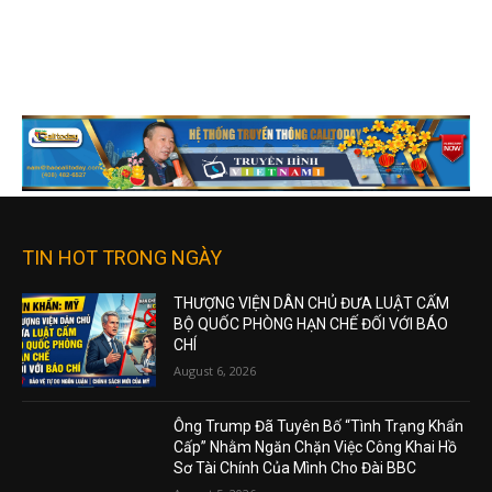
TIN HOT TRONG NGÀY
THƯỢNG VIỆN DÂN CHỦ ĐƯA LUẬT CẤM
BỘ QUỐC PHÒNG HẠN CHẾ ĐỐI VỚI BÁO
CHÍ
August 6, 2026
Ông Trump Đã Tuyên Bố “Tình Trạng Khẩn
Cấp” Nhằm Ngăn Chặn Việc Công Khai Hồ
Sơ Tài Chính Của Mình Cho Đài BBC