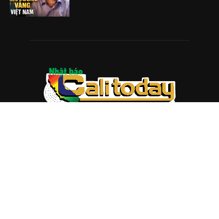
ABOUT US
Trang web
baocalitoday.com
là sản phẩm của Hệ Thống
Truyền Thông Cali Today
Tòa soạn: 1310 Tully Road #109, San Jose, CA 95122
Tel: (408) 482-6527