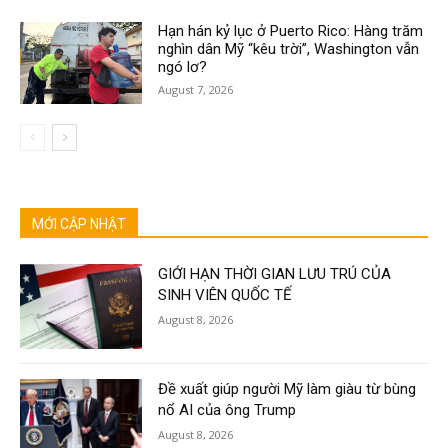
Hạn hán kỷ lục ở Puerto Rico: Hàng trăm
nghìn dân Mỹ “kêu trời”, Washington vẫn
ngó lơ?
August 7, 2026
MỚI CẬP NHẬT
GIỚI HẠN THỜI GIAN LƯU TRÚ CỦA
SINH VIÊN QUỐC TẾ
August 8, 2026
Đề xuất giúp người Mỹ làm giàu từ bùng
nổ AI của ông Trump
August 8, 2026