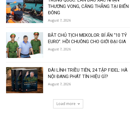
TRUNG QUỐC: LẦN ĐẦU XÁC NHẬN
THƯƠNG VONG, CĂNG THẲNG TẠI BIỂN
ĐÔNG
August 7, 2026
BẮT CHỦ TỊCH MEKOLOR: BÍ ẨN “10 TỶ
EURO”. HỒI CHUÔNG CHO GIỚI ĐẠI GIA
August 7, 2026
ĐÀI LÍNH TRIỀU TIÊN, 24 TẬP FIDEL: HÀ
NỘI ĐANG PHÁT TÍN HIỆU GÌ?
August 7, 2026
Load more