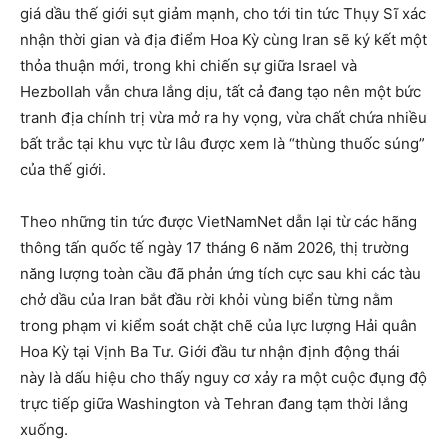
giá dầu thế giới sụt giảm mạnh, cho tới tin tức Thụy Sĩ xác
nhận thời gian và địa điểm Hoa Kỳ cùng Iran sẽ ký kết một
thỏa thuận mới, trong khi chiến sự giữa Israel và
Hezbollah vẫn chưa lắng dịu, tất cả đang tạo nên một bức
tranh địa chính trị vừa mở ra hy vọng, vừa chất chứa nhiều
bất trắc tại khu vực từ lâu được xem là “thùng thuốc súng”
của thế giới.
Theo những tin tức được VietNamNet dẫn lại từ các hãng
thông tấn quốc tế ngày 17 tháng 6 năm 2026, thị trường
năng lượng toàn cầu đã phản ứng tích cực sau khi các tàu
chở dầu của Iran bắt đầu rời khỏi vùng biển từng nằm
trong phạm vi kiểm soát chặt chẽ của lực lượng Hải quân
Hoa Kỳ tại Vịnh Ba Tư. Giới đầu tư nhận định động thái
này là dấu hiệu cho thấy nguy cơ xảy ra một cuộc đụng độ
trực tiếp giữa Washington và Tehran đang tạm thời lắng
xuống.