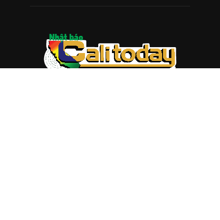
ABOUT US
Trang web
baocalitoday.com
là sản phẩm của Hệ Thống
Truyền Thông Cali Today
Tòa soạn: 1310 Tully Road #109, San Jose, CA 95122
Tel: (408) 482-6527
Contact us:
nam@baocalitoday.com