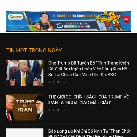
TIN HOT TRONG NGÀY
Ông Trump Đã Tuyên Bố “Tình Trạng Khẩn
Cấp” Nhằm Ngăn Chặn Việc Công Khai Hồ
Sơ Tài Chính Của Mình Cho Đài BBC
August 5, 2026
THẾ GIỚI GỌI CHÍNH SÁCH CỦA TRUMP VỀ
IRAN LÀ “NGOẠI GIAO MẪU GIÁO”
August 5, 2026
Báo Động Đỏ Khi Chỉ Số Kinh Tế “Then Chốt