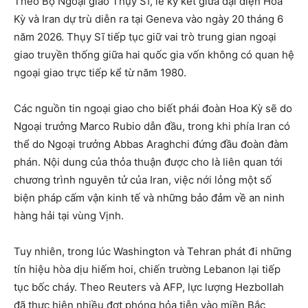
Theo Bộ Ngoại giao Thụy Sĩ, lễ ký kết giữa đại diện Hoa
Kỳ và Iran dự trù diễn ra tại Geneva vào ngày 20 tháng 6
năm 2026. Thụy Sĩ tiếp tục giữ vai trò trung gian ngoại
giao truyền thống giữa hai quốc gia vốn không có quan hệ
ngoại giao trực tiếp kể từ năm 1980.
Các nguồn tin ngoại giao cho biết phái đoàn Hoa Kỳ sẽ do
Ngoại trưởng Marco Rubio dẫn đầu, trong khi phía Iran có
thể do Ngoại trưởng Abbas Araghchi đứng đầu đoàn đàm
phán. Nội dung của thỏa thuận được cho là liên quan tới
chương trình nguyên tử của Iran, việc nới lỏng một số
biện pháp cấm vận kinh tế và những bảo đảm về an ninh
hàng hải tại vùng Vịnh.
Tuy nhiên, trong lúc Washington và Tehran phát đi những
tín hiệu hòa dịu hiếm hoi, chiến trường Lebanon lại tiếp
tục bốc cháy. Theo Reuters và AFP, lực lượng Hezbollah
đã thực hiện nhiều đợt phóng hỏa tiễn vào miền Bắc