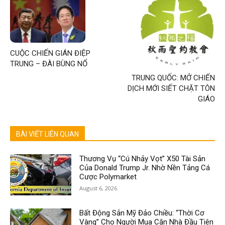
CUỘC CHIẾN GIÁN ĐIỆP
TRUNG – ĐÀI BÙNG NỔ
TRUNG QUỐC: MỞ CHIẾN
DỊCH MỚI SIẾT CHẶT TÔN
GIÁO
BÀI VIẾT LIÊN QUAN
Thương Vụ “Cú Nhảy Vọt” X50 Tài Sản
Của Donald Trump Jr. Nhờ Nền Tảng Cá
Cược Polymarket
August 6, 2026
Bất Động Sản Mỹ Đảo Chiều: “Thời Cơ
Vàng” Cho Người Mua Căn Nhà Đầu Tiên