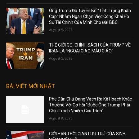
Ông Trump Đã Tuyên Bố “Tình Trạng Khẩn
Cấp” Nhằm Ngăn Chặn Việc Công Khai Hồ
Sơ Tài Chính Của Mình Cho Đài BBC
August 5, 2026
THẾ GIỚI GỌI CHÍNH SÁCH CỦA TRUMP VỀ
IRAN LÀ “NGOẠI GIAO MẪU GIÁO”
August 5, 2026
BÀI VIẾT MỚI NHẤT
Phe Dân Chủ Đang Vạch Ra Kế Hoạch Khác
Thường Với Cơ Hội “Buộc Ông Trump Phải
Chịu Trách Nhiệm Giải Trình”.
August 8, 2026
GIỚI HẠN THỜI GIAN LƯU TRÚ CỦA SINH