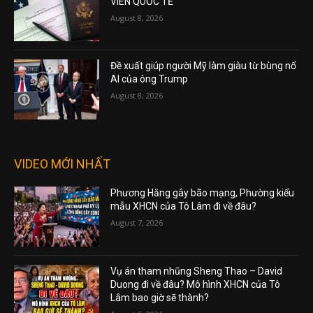
VIÊN QUỐC TẾ
August 8, 2026
Đề xuất giúp người Mỹ làm giàu từ bùng nổ
AI của ông Trump
August 8, 2026
VIDEO MỚI NHẤT
Phương Hằng gây bão mạng, Phường kiểu
mẫu XHCN của Tô Lâm đi về đâu?
August 7, 2026
Vụ án tham nhũng Sheng Thao – David
Duong đi về đâu? Mô hình XHCN của Tô
Lâm bao giờ sẽ thành?