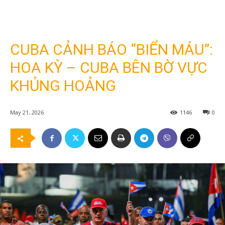
CUBA CẢNH BÁO “BIỂN MÁU”:
HOA KỲ – CUBA BÊN BỜ VỰC
KHỦNG HOẢNG
May 21, 2026
1146
0