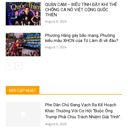
QUẬN CAM – BIỂU TÌNH ĐẦY KHÍ THẾ
CHỐNG CA NÔ VIỆT CỘNG QUỐC
THIÊN
August 8, 2026
Phương Hằng gây bão mạng, Phường
kiểu mẫu XHCN của Tô Lâm đi về đâu?
August 7, 2026
MỚI CẬP NHẬT
Phe Dân Chủ Đang Vạch Ra Kế Hoạch
Khác Thường Với Cơ Hội “Buộc Ông
Trump Phải Chịu Trách Nhiệm Giải Trình”.
August 8, 2026