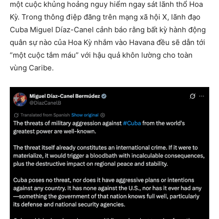
một cuộc khủng hoảng nguy hiểm ngay sát lãnh thổ Hoa
Kỳ. Trong thông điệp đăng trên mạng xã hội X, lãnh đạo
Cuba Miguel Díaz-Canel cảnh báo rằng bất kỳ hành động
quân sự nào của Hoa Kỳ nhắm vào Havana đều sẽ dẫn tới
“một cuộc tắm máu” với hậu quả khôn lường cho toàn
vùng Caribe.