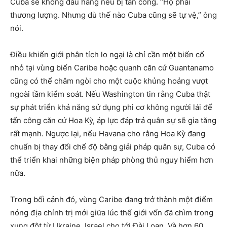
Cuba sẽ không đầu hàng nếu bị tấn công. “Họ phải
thương lượng. Nhưng dù thế nào Cuba cũng sẽ tự vệ,” ông
nói.
Điều khiến giới phân tích lo ngại là chỉ cần một biến cố
nhỏ tại vùng biển Caribe hoặc quanh căn cứ Guantanamo
cũng có thể châm ngòi cho một cuộc khủng hoảng vượt
ngoài tầm kiểm soát. Nếu Washington tin rằng Cuba thật
sự phát triển khả năng sử dụng phi cơ không người lái để
tấn công căn cứ Hoa Kỳ, áp lực đáp trả quân sự sẽ gia tăng
rất mạnh. Ngược lại, nếu Havana cho rằng Hoa Kỳ đang
chuẩn bị thay đổi chế độ bằng giải pháp quân sự, Cuba có
thể triển khai những biện pháp phòng thủ nguy hiểm hơn
nữa.
Trong bối cảnh đó, vùng Caribe đang trở thành một điểm
nóng địa chính trị mới giữa lúc thế giới vốn đã chìm trong
xung đột từ Ukraine, Israel cho tới Đài Loan. Và hơn 60