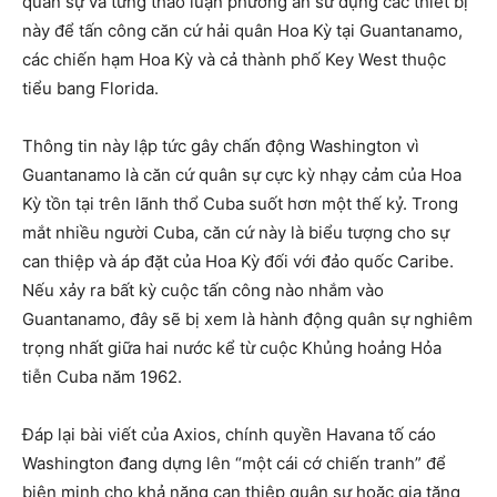
quân sự và từng thảo luận phương án sử dụng các thiết bị
này để tấn công căn cứ hải quân Hoa Kỳ tại Guantanamo,
các chiến hạm Hoa Kỳ và cả thành phố Key West thuộc
tiểu bang Florida.
Thông tin này lập tức gây chấn động Washington vì
Guantanamo là căn cứ quân sự cực kỳ nhạy cảm của Hoa
Kỳ tồn tại trên lãnh thổ Cuba suốt hơn một thế kỷ. Trong
mắt nhiều người Cuba, căn cứ này là biểu tượng cho sự
can thiệp và áp đặt của Hoa Kỳ đối với đảo quốc Caribe.
Nếu xảy ra bất kỳ cuộc tấn công nào nhắm vào
Guantanamo, đây sẽ bị xem là hành động quân sự nghiêm
trọng nhất giữa hai nước kể từ cuộc Khủng hoảng Hỏa
tiễn Cuba năm 1962.
Đáp lại bài viết của Axios, chính quyền Havana tố cáo
Washington đang dựng lên “một cái cớ chiến tranh” để
biện minh cho khả năng can thiệp quân sự hoặc gia tăng