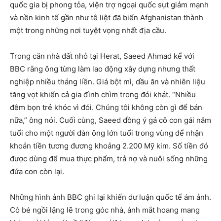
quốc gia bị phong tỏa, viện trợ ngoại quốc sụt giảm mạnh
và nền kinh tế gần như tê liệt đã biến Afghanistan thành
một trong những nơi tuyệt vọng nhất địa cầu.
Trong căn nhà đất nhỏ tại Herat, Saeed Ahmad kể với
BBC rằng ông từng làm lao động xây dựng nhưng thất
nghiệp nhiều tháng liền. Giá bột mì, dầu ăn và nhiên liệu
tăng vọt khiến cả gia đình chìm trong đói khát. “Nhiều
đêm bọn trẻ khóc vì đói. Chúng tôi không còn gì để bán
nữa,” ông nói. Cuối cùng, Saeed đồng ý gả cô con gái năm
tuổi cho một người đàn ông lớn tuổi trong vùng để nhận
khoản tiền tương đương khoảng 2.200 Mỹ kim. Số tiền đó
được dùng để mua thực phẩm, trả nợ và nuôi sống những
đứa con còn lại.
Những hình ảnh BBC ghi lại khiến dư luận quốc tế ám ảnh.
Cô bé ngồi lặng lẽ trong góc nhà, ánh mắt hoang mang