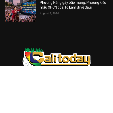
Phương Hằng gây bão mạng, Phường kiểu
mẫu XHCN của Tô Lâm đi về đâu?
August 7, 2026
ABOUT US
Trang web
baocalitoday.com
là sản phẩm của Hệ Thống
Truyền Thông Cali Today