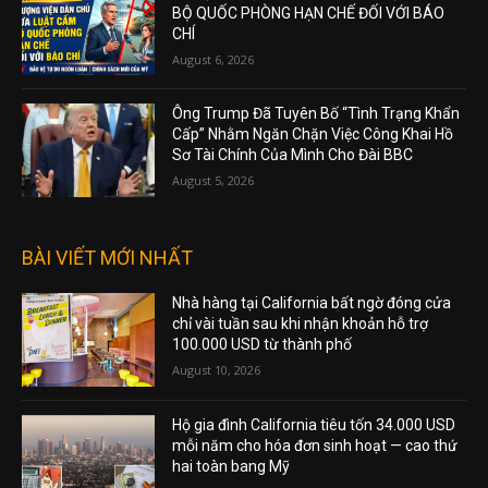
BỘ QUỐC PHÒNG HẠN CHẾ ĐỐI VỚI BÁO
CHÍ
August 6, 2026
Ông Trump Đã Tuyên Bố “Tình Trạng Khẩn
Cấp” Nhằm Ngăn Chặn Việc Công Khai Hồ
Sơ Tài Chính Của Mình Cho Đài BBC
August 5, 2026
BÀI VIẾT MỚI NHẤT
Nhà hàng tại California bất ngờ đóng cửa
chỉ vài tuần sau khi nhận khoản hỗ trợ
100.000 USD từ thành phố
August 10, 2026
Hộ gia đình California tiêu tốn 34.000 USD
mỗi năm cho hóa đơn sinh hoạt — cao thứ
hai toàn bang Mỹ