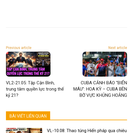
Previous article
Next article
VL2-21.05: Tập Cận Bình,
CUBA CẢNH BÁO “BIỂN
trung tâm quyền lực trong thế
MÁU”: HOA KỲ – CUBA BÊN
kỷ 21?
BỜ VỰC KHỦNG HOẢNG
BÀI VIẾT LIÊN QUAN
VL-10.08: Thao túng Hiến pháp qua chiêu