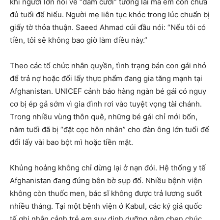
khi người lớn nói về “đám cưới” tương lai mà em còn chưa
đủ tuổi để hiểu. Người mẹ liên tục khóc trong lúc chuẩn bị
giấy tờ thỏa thuận. Saeed Ahmad cúi đầu nói: “Nếu tôi có
tiền, tôi sẽ không bao giờ làm điều này.”
Theo các tổ chức nhân quyền, tình trạng bán con gái nhỏ
để trả nợ hoặc đổi lấy thực phẩm đang gia tăng mạnh tại
Afghanistan. UNICEF cảnh báo hàng ngàn bé gái có nguy
cơ bị ép gả sớm vì gia đình rơi vào tuyệt vọng tài chánh.
Trong nhiều vùng thôn quê, những bé gái chỉ mới bốn,
năm tuổi đã bị “đặt cọc hôn nhân” cho đàn ông lớn tuổi để
đổi lấy vài bao bột mì hoặc tiền mặt.
Khủng hoảng không chỉ dừng lại ở nạn đói. Hệ thống y tế
Afghanistan đang đứng bên bờ sụp đổ. Nhiều bệnh viện
không còn thuốc men, bác sĩ không được trả lương suốt
nhiều tháng. Tại một bệnh viện ở Kabul, các ký giả quốc
tế ghi nhận cảnh trẻ em suy dinh dưỡng nằm chen chúc