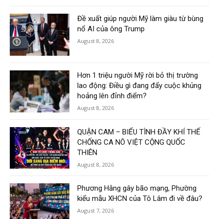
Đề xuất giúp người Mỹ làm giàu từ bùng
nổ AI của ông Trump
August 8, 2026
Hơn 1 triệu người Mỹ rời bỏ thị trường
lao động: Điều gì đang đẩy cuộc khủng
hoảng lên đỉnh điểm?
August 8, 2026
QUẬN CAM – BIỂU TÌNH ĐẦY KHÍ THẾ
CHỐNG CA NÔ VIỆT CỘNG QUỐC
THIÊN
August 8, 2026
Phương Hằng gây bão mạng, Phường
kiểu mẫu XHCN của Tô Lâm đi về đâu?
August 7, 2026