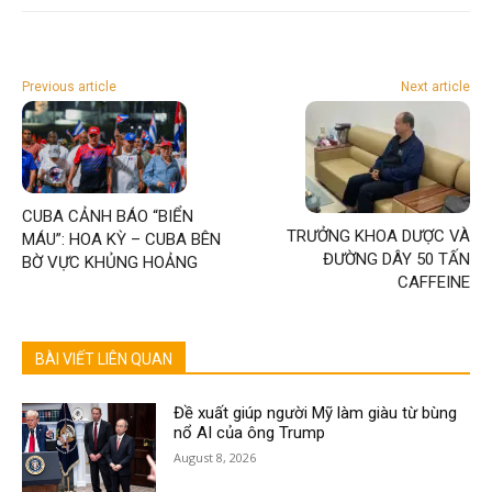
Previous article
Next article
CUBA CẢNH BÁO “BIỂN
TRƯỞNG KHOA DƯỢC VÀ
MÁU”: HOA KỲ – CUBA BÊN
ĐƯỜNG DÂY 50 TẤN
BỜ VỰC KHỦNG HOẢNG
CAFFEINE
BÀI VIẾT LIÊN QUAN
Đề xuất giúp người Mỹ làm giàu từ bùng
nổ AI của ông Trump
August 8, 2026