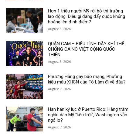
Hơn 1 triệu người Mỹ rời bỏ thị trường
lao động: Điều gì đang đẩy cuộc khủng
hoảng lên đỉnh điểm?
August 8, 2026
QUẬN CAM – BIỂU TÌNH ĐẦY KHÍ THẾ
CHỐNG CA NÔ VIỆT CỘNG QUỐC
THIÊN
August 8, 2026
Phương Hằng gây bão mạng, Phường
kiểu mẫu XHCN của Tô Lâm đi về đâu?
August 7, 2026
Hạn hán kỷ lục ở Puerto Rico: Hàng trăm
nghìn dân Mỹ “kêu trời”, Washington vẫn
ngó lơ?
August 7, 2026