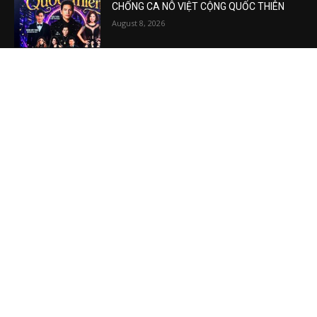
CHỐNG CA NÔ VIỆT CỘNG QUỐC THIÊN
August 8, 2026
VIDEO MỚI NHẤT
Phương Hằng gây bão mạng, Phường kiểu
mẫu XHCN của Tô Lâm đi về đâu?
August 7, 2026
Vụ án tham nhũng Sheng Thao – David
Duong đi về đâu? Mô hình XHCN của Tô
Lâm bao giờ sẽ thành?
August 5, 2026
Khủng hoảng kim cương vàng Việt Nam
August 5, 2026