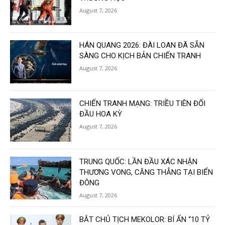
August 7, 2026
HÁN QUANG 2026: ĐÀI LOAN ĐÃ SẴN
SÀNG CHO KỊCH BẢN CHIẾN TRANH
August 7, 2026
CHIẾN TRANH MẠNG: TRIỀU TIÊN ĐỐI
ĐẦU HOA KỲ
August 7, 2026
TRUNG QUỐC: LẦN ĐẦU XÁC NHẬN
THƯƠNG VONG, CĂNG THẲNG TẠI BIỂN
ĐÔNG
August 7, 2026
BẮT CHỦ TỊCH MEKOLOR: BÍ ẨN “10 TỶ