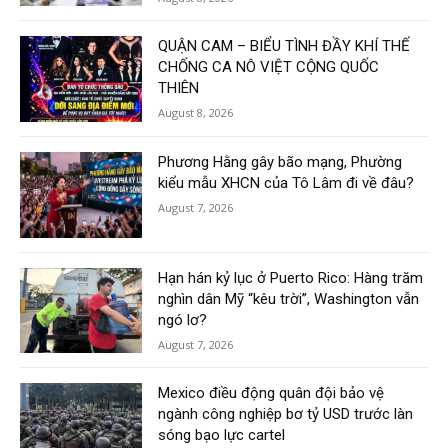
QUẬN CAM – BIỂU TÌNH ĐẦY KHÍ THẾ
CHỐNG CA NÔ VIỆT CỘNG QUỐC
THIÊN
August 8, 2026
Phương Hằng gây bão mạng, Phường
kiểu mẫu XHCN của Tô Lâm đi về đâu?
August 7, 2026
Hạn hán kỷ lục ở Puerto Rico: Hàng trăm
nghìn dân Mỹ “kêu trời”, Washington vẫn
ngó lơ?
August 7, 2026
Mexico điều động quân đội bảo vệ
ngành công nghiệp bơ tỷ USD trước làn
sóng bạo lực cartel