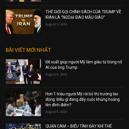
THẾ GIỚI GỌI CHÍNH SÁCH CỦA TRUMP VỀ
IRAN LÀ “NGOẠI GIAO MẪU GIÁO”
August 5, 2026
BÀI VIẾT MỚI NHẤT
Đề xuất giúp người Mỹ làm giàu từ bùng nổ
AI của ông Trump
August 8, 2026
Hơn 1 triệu người Mỹ rời bỏ thị trường lao
động: Điều gì đang đẩy cuộc khủng hoảng
lên đỉnh điểm?
August 8, 2026
QUẬN CAM – BIỂU TÌNH ĐẦY KHÍ THẾ