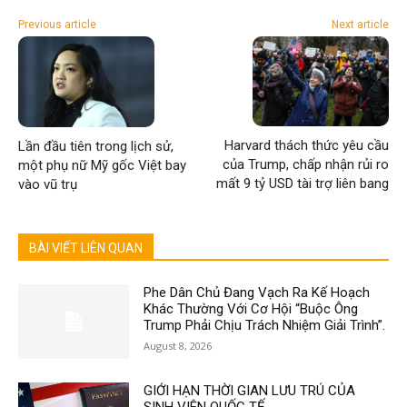
Previous article
Next article
Harvard thách thức yêu cầu
Lần đầu tiên trong lịch sử,
của Trump, chấp nhận rủi ro
một phụ nữ Mỹ gốc Việt bay
mất 9 tỷ USD tài trợ liên bang
vào vũ trụ
BÀI VIẾT LIÊN QUAN
Phe Dân Chủ Đang Vạch Ra Kế Hoạch
Khác Thường Với Cơ Hội “Buộc Ông
Trump Phải Chịu Trách Nhiệm Giải Trình”.
August 8, 2026
GIỚI HẠN THỜI GIAN LƯU TRÚ CỦA
SINH VIÊN QUỐC TẾ