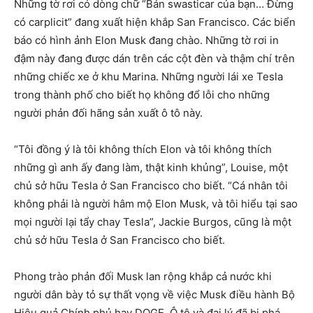
Những tờ rơi có dòng chữ “Bán swasticar của bạn… Đừng
có carplicit” đang xuất hiện khắp San Francisco. Các biển
báo có hình ảnh Elon Musk đang chào. Những tờ rơi in
đậm này đang được dán trên các cột đèn và thậm chí trên
những chiếc xe ở khu Marina. Những người lái xe Tesla
trong thành phố cho biết họ không đổ lỗi cho những
người phản đối hãng sản xuất ô tô này.
“Tôi đồng ý là tôi không thích Elon và tôi không thích
những gì anh ấy đang làm, thật kinh khủng”, Louise, một
chủ sở hữu Tesla ở San Francisco cho biết. “Cá nhân tôi
không phải là người hâm mộ Elon Musk, và tôi hiểu tại sao
mọi người lại tẩy chay Tesla”, Jackie Burgos, cũng là một
chủ sở hữu Tesla ở San Francisco cho biết.
Phong trào phản đối Musk lan rộng khắp cả nước khi
người dân bày tỏ sự thất vọng về việc Musk điều hành Bộ
Hiệu quả Chính phủ hay DOGE. Ô tô và đại lý đã bị phá