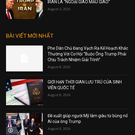
IRAN LÀ “NGOẠI GIAO MẪU GIÁO”
August 5, 2026
BÀI VIẾT MỚI NHẤT
Phe Dân Chủ Đang Vạch Ra Kế Hoạch Khác
Thường Với Cơ Hội “Buộc Ông Trump Phải
Chịu Trách Nhiệm Giải Trình”.
August 8, 2026
GIỚI HẠN THỜI GIAN LƯU TRÚ CỦA SINH
VIÊN QUỐC TẾ
August 8, 2026
Đề xuất giúp người Mỹ làm giàu từ bùng nổ
AI của ông Trump
August 8, 2026