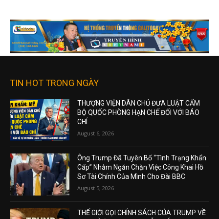
TIN HOT TRONG NGÀY
THƯỢNG VIỆN DÂN CHỦ ĐƯA LUẬT CẤM
BỘ QUỐC PHÒNG HẠN CHẾ ĐỐI VỚI BÁO
CHÍ
August 6, 2026
Ông Trump Đã Tuyên Bố “Tình Trạng Khẩn
Cấp” Nhằm Ngăn Chặn Việc Công Khai Hồ
Sơ Tài Chính Của Mình Cho Đài BBC
August 5, 2026
THẾ GIỚI GỌI CHÍNH SÁCH CỦA TRUMP VỀ