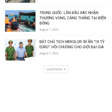
TRUNG QUỐC: LẦN ĐẦU XÁC NHẬN
THƯƠNG VONG, CĂNG THẲNG TẠI BIỂN
ĐÔNG
August 7, 2026
BẮT CHỦ TỊCH MEKOLOR: BÍ ẨN “10 TỶ
EURO”. HỒI CHUÔNG CHO GIỚI ĐẠI GIA
August 7, 2026
Load more