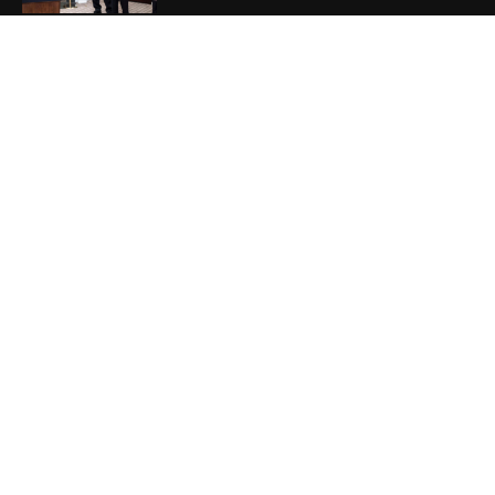
VIDEO MỚI NHẤT
Phương Hằng gây bão mạng, Phường kiểu
mẫu XHCN của Tô Lâm đi về đâu?
August 7, 2026
Vụ án tham nhũng Sheng Thao – David
Duong đi về đâu? Mô hình XHCN của Tô
Lâm bao giờ sẽ thành?
August 5, 2026
Khủng hoảng kim cương vàng Việt Nam
August 5, 2026