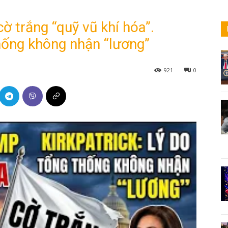
ờ trắng “quỹ vũ khí hóa”.
thống không nhận “lương”
921
0