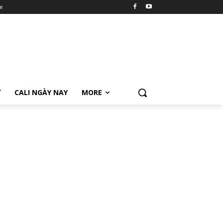
e
Ữ
CALI NGÀY NAY
MORE