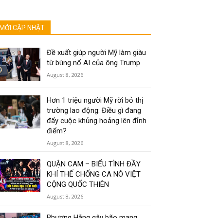
MỚI CẬP NHẬT
Đề xuất giúp người Mỹ làm giàu
từ bùng nổ AI của ông Trump
August 8, 2026
Hơn 1 triệu người Mỹ rời bỏ thị
trường lao động: Điều gì đang
đẩy cuộc khủng hoảng lên đỉnh
điểm?
August 8, 2026
QUẬN CAM – BIỂU TÌNH ĐẦY
KHÍ THẾ CHỐNG CA NÔ VIỆT
CỘNG QUỐC THIÊN
August 8, 2026
Phương Hằng gây bão mạng,