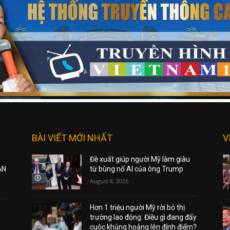
BÀI VIẾT MỚI NHẤT
V
Đề xuất giúp người Mỹ làm giàu
ẠN
từ bùng nổ AI của ông Trump
August 8, 2026
Hơn 1 triệu người Mỹ rời bỏ thị
trường lao động: Điều gì đang đẩy
cuộc khủng hoảng lên đỉnh điểm?