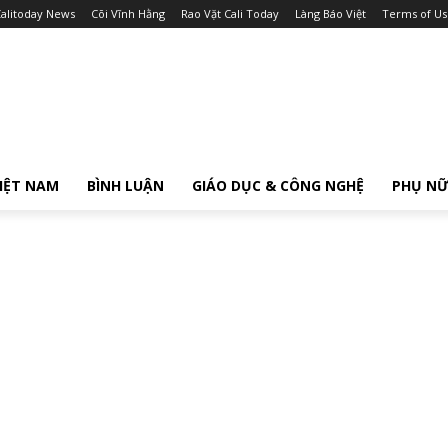
alitoday News
Cõi Vĩnh Hằng
Rao Vặt Cali Today
Làng Báo Việt
Terms of Us
IỆT NAM
BÌNH LUẬN
GIÁO DỤC & CÔNG NGHỆ
PHỤ N