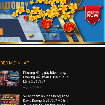
IDEO MỚI NHẤT
Phương Hằng gây bão mạng,
Phường kiểu mẫu XHCN của Tô
Lâm đi về đâu?
August 7, 2026
Vụ án tham nhũng Sheng Thao –
David Duong đi về đâu? Mô hình