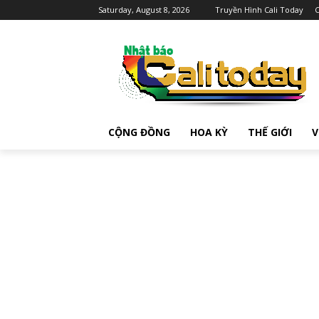
Saturday, August 8, 2026
Truyền Hình Cali Today
C
CỘNG ĐỒNG
HOA KỲ
THẾ GIỚI
V