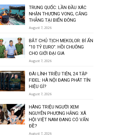
TRUNG QUỐC: LẦN ĐẦU XÁC
NHẬN THƯƠNG VONG, CĂNG
THẲNG TẠI BIỂN ĐÔNG
August 7, 2026
BẮT CHỦ TỊCH MEKOLOR: BÍ ẨN
“10 TỶ EURO”. HỒI CHUÔNG
CHO GIỚI ĐẠI GIA
August 7, 2026
ĐÀI LÍNH TRIỀU TIÊN, 24 TẬP
FIDEL: HÀ NỘI ĐANG PHÁT TÍN
HIỆU GÌ?
August 7, 2026
HÀNG TRIỆU NGƯỜI XEM
NGUYỄN PHƯƠNG HẰNG: XÃ
HỘI VIỆT NAM ĐANG CÓ VẤN
ĐỀ?
August 7, 2026