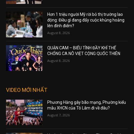
Hơn 1 triệu người Mỹ rời bỏ thị trường lao
động: Điều gì đang đẩy cuộc khủng hoảng
lên đỉnh điểm?
August 8, 2026
QUẬN CAM – BIỂU TÌNH ĐẦY KHÍ THẾ
CHỐNG CA NÔ VIỆT CỘNG QUỐC THIÊN
August 8, 2026
VIDEO MỚI NHẤT
Phương Hằng gây bão mạng, Phường kiểu
mẫu XHCN của Tô Lâm đi về đâu?
August 7, 2026