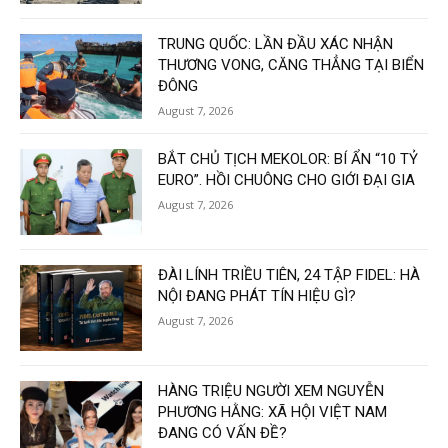
TRUNG QUỐC: LẦN ĐẦU XÁC NHẬN
THƯƠNG VONG, CĂNG THẲNG TẠI BIỂN
ĐÔNG
August 7, 2026
BẮT CHỦ TỊCH MEKOLOR: BÍ ẨN “10 TỶ
EURO”. HỒI CHUÔNG CHO GIỚI ĐẠI GIA
August 7, 2026
ĐÀI LÍNH TRIỀU TIÊN, 24 TẬP FIDEL: HÀ
NỘI ĐANG PHÁT TÍN HIỆU GÌ?
August 7, 2026
HÀNG TRIỆU NGƯỜI XEM NGUYỄN
PHƯƠNG HẰNG: XÃ HỘI VIỆT NAM
ĐANG CÓ VẤN ĐỀ?