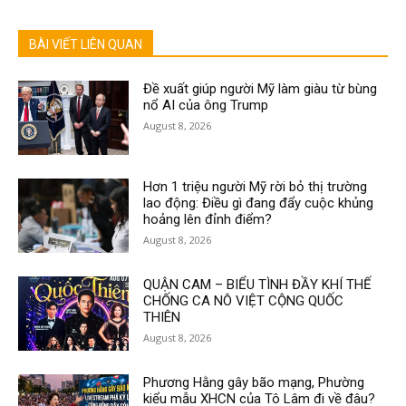
BÀI VIẾT LIÊN QUAN
Đề xuất giúp người Mỹ làm giàu từ bùng
nổ AI của ông Trump
August 8, 2026
Hơn 1 triệu người Mỹ rời bỏ thị trường
lao động: Điều gì đang đẩy cuộc khủng
hoảng lên đỉnh điểm?
August 8, 2026
QUẬN CAM – BIỂU TÌNH ĐẦY KHÍ THẾ
CHỐNG CA NÔ VIỆT CỘNG QUỐC
THIÊN
August 8, 2026
Phương Hằng gây bão mạng, Phường
kiểu mẫu XHCN của Tô Lâm đi về đâu?