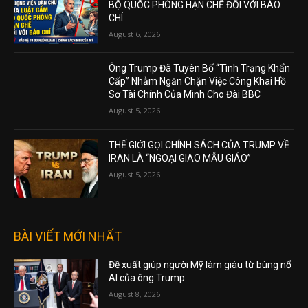
BỘ QUỐC PHÒNG HẠN CHẾ ĐỐI VỚI BÁO
CHÍ
August 6, 2026
Ông Trump Đã Tuyên Bố “Tình Trạng Khẩn
Cấp” Nhằm Ngăn Chặn Việc Công Khai Hồ
Sơ Tài Chính Của Mình Cho Đài BBC
August 5, 2026
THẾ GIỚI GỌI CHÍNH SÁCH CỦA TRUMP VỀ
IRAN LÀ “NGOẠI GIAO MẪU GIÁO”
August 5, 2026
BÀI VIẾT MỚI NHẤT
Đề xuất giúp người Mỹ làm giàu từ bùng nổ
AI của ông Trump
August 8, 2026