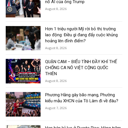
nổ AI của ông Trump
August 8, 2026
Hơn 1 triệu người Mỹ rời bỏ thị trường
lao động: Điều gì đang đẩy cuộc khủng
hoảng lên đỉnh điểm?
August 8, 2026
QUẬN CAM – BIỂU TÌNH ĐẦY KHÍ THẾ
CHỐNG CA NÔ VIỆT CỘNG QUỐC
THIÊN
August 8, 2026
Phương Hằng gây bão mạng, Phường
kiểu mẫu XHCN của Tô Lâm đi về đâu?
August 7, 2026
Hạn hán kỷ lục ở Puerto Rico: Hàng trăm