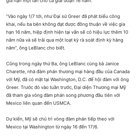
gia hạn một lần cho cả giai đoạn 16 năm.
“Vào ngày 1/7 tới, như Đại sứ Greer đã phát biểu công
khai, nếu ba bên không đạt được đồng thuận về việc gia
hạn 16 năm, hiệp định hiện tại vẫn sẽ có hiệu lực thêm 10
năm nữa và sẽ trải qua một loạt kỳ rà soát định kỳ hàng
năm”, ông LeBlanc cho biết.
Cũng trong ngày thứ Ba, ông LeBlanc cùng bà Janice
Charette, nhà đàm phán thương mại hàng đầu của Canada
với Mỹ, đã có mặt tại Washington, D.C. để hội đàm với ông
Greer. Trước đó vào tuần trước, Đại diện Thương mại Mỹ
đã tham gia vòng đàm phán song phương đầu tiên với
Mexico liên quan đến USMCA.
Dự kiến, Mỹ sẽ chủ trì vòng đàm phán tiếp theo với
Mexico tại Washington từ ngày 16 đến 17/6.