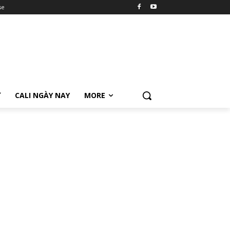
se
Ữ
CALI NGÀY NAY
MORE