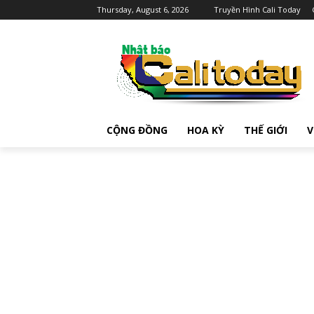
Thursday, August 6, 2026
Truyền Hình Cali Today
CỘNG ĐỒNG
HOA KỲ
THẾ GIỚI
V