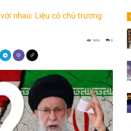
ới nhau: Liệu có chủ trương
1636
0