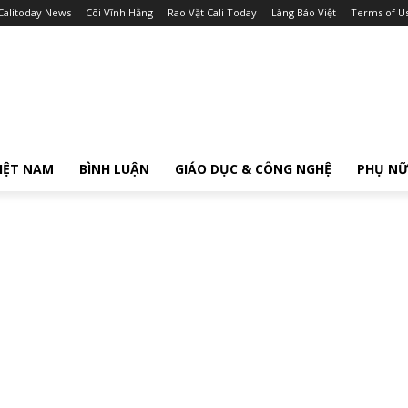
Calitoday News
Cõi Vĩnh Hằng
Rao Vặt Cali Today
Làng Báo Việt
Terms of U
IỆT NAM
BÌNH LUẬN
GIÁO DỤC & CÔNG NGHỆ
PHỤ N