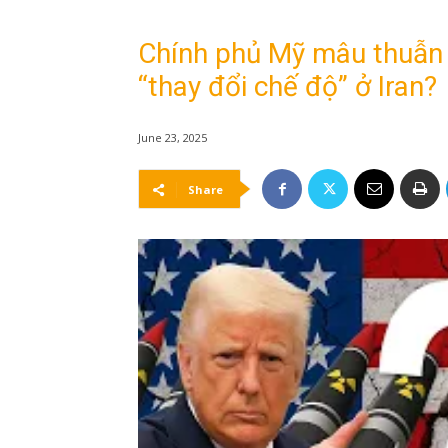
Chính phủ Mỹ mâu thuẫn v
“thay đổi chế độ” ở Iran?
June 23, 2025
Share