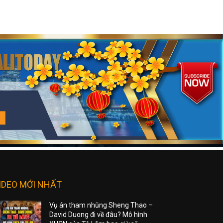
IDEO MỚI NHẤT
Vụ án tham nhũng Sheng Thao –
David Duong đi về đâu? Mô hình