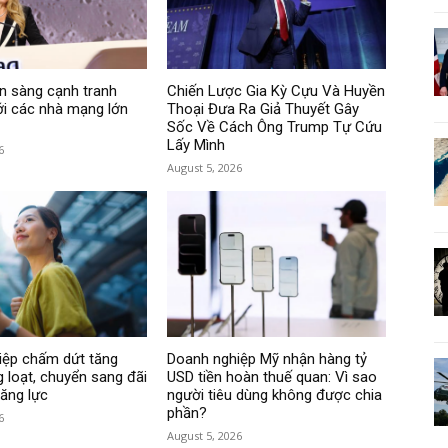
n sàng cạnh tranh
Chiến Lược Gia Kỳ Cựu Và Huyền
với các nhà mạng lớn
Thoại Đưa Ra Giả Thuyết Gây
Sốc Về Cách Ông Trump Tự Cứu
Lấy Mình
6
August 5, 2026
iệp chấm dứt tăng
Doanh nghiệp Mỹ nhận hàng tỷ
 loạt, chuyển sang đãi
USD tiền hoàn thuế quan: Vì sao
ăng lực
người tiêu dùng không được chia
phần?
6
August 5, 2026