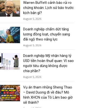
Warren Buffett cảnh báo rủi ro
chứng khoán: Lịch sử báo trước
kịch bản gì?
August 5, 2026
Doanh nghiệp chấm dứt tăng
lương đồng loạt, chuyển sang
đãi ngộ theo năng lực
August 5, 2026
Doanh nghiệp Mỹ nhận hàng tỷ
USD tiền hoàn thuế quan: Vì sao
người tiêu dùng không được
chia phần?
August 5, 2026
Vụ án tham nhũng Sheng Thao
– David Duong đi về đâu? Mô
hình XHCN của Tô Lâm bao giờ
sẽ thành?