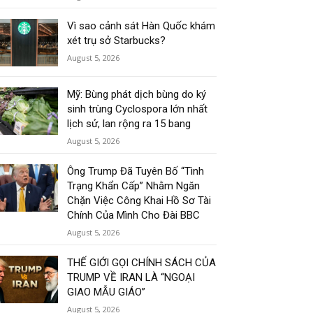
Vì sao cảnh sát Hàn Quốc khám
xét trụ sở Starbucks?
August 5, 2026
Mỹ: Bùng phát dịch bùng do ký
sinh trùng Cyclospora lớn nhất
lịch sử, lan rộng ra 15 bang
August 5, 2026
Ông Trump Đã Tuyên Bố “Tình
Trạng Khẩn Cấp” Nhằm Ngăn
Chặn Việc Công Khai Hồ Sơ Tài
Chính Của Mình Cho Đài BBC
August 5, 2026
THẾ GIỚI GỌI CHÍNH SÁCH CỦA
TRUMP VỀ IRAN LÀ “NGOẠI
GIAO MẪU GIÁO”
August 5, 2026