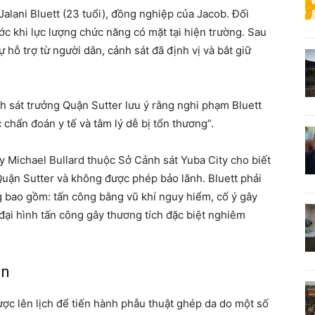
alani Bluett (23 tuổi), đồng nghiệp của Jacob. Đối
c khi lực lượng chức năng có mặt tại hiện trường. Sau
ự hỗ trợ từ người dân, cảnh sát đã định vị và bắt giữ
h sát trưởng Quận Sutter lưu ý rằng nghi phạm Bluett
 chẩn đoán y tế và tâm lý dễ bị tổn thương”.
úy Michael Bullard thuộc Sở Cảnh sát Yuba City cho biết
Quận Sutter và không được phép bảo lãnh. Bluett phải
g bao gồm: tấn công bằng vũ khí nguy hiểm, cố ý gây
đại hình tấn công gây thương tích đặc biệt nghiêm
ân
ợc lên lịch để tiến hành phẫu thuật ghép da do một số