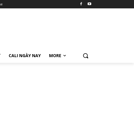
se
Ữ
CALI NGÀY NAY
MORE