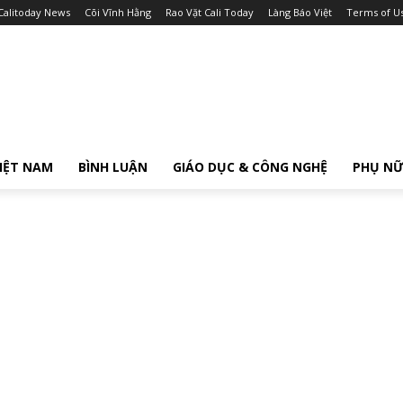
Calitoday News
Cõi Vĩnh Hằng
Rao Vặt Cali Today
Làng Báo Việt
Terms of U
IỆT NAM
BÌNH LUẬN
GIÁO DỤC & CÔNG NGHỆ
PHỤ N