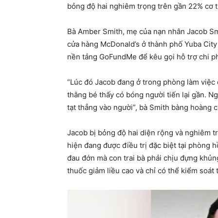
bỏng độ hai nghiêm trọng trên gần 22% cơ 
Bà Amber Smith, mẹ của nạn nhân Jacob Smit
cửa hàng McDonald’s ở thành phố Yuba City t
nền tảng GoFundMe để kêu gọi hỗ trợ chi phí 
“Lúc đó Jacob đang ở trong phòng làm việc 
thằng bé thấy có bóng người tiến lại gần. Ng
tạt thẳng vào người”, bà Smith bàng hoàng c
Jacob bị bỏng độ hai diện rộng và nghiêm tr
hiện đang được điều trị đặc biệt tại phòng h
đau đớn mà con trai bà phải chịu đựng khủn
thuốc giảm liều cao và chỉ có thể kiểm soát