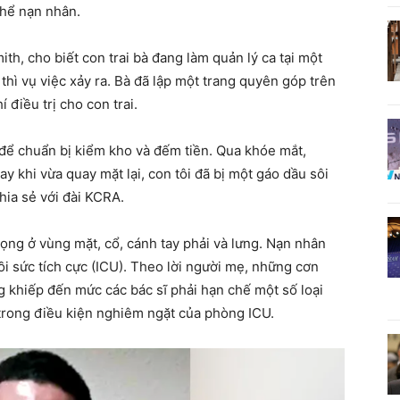
thể nạn nhân.
h, cho biết con trai bà đang làm quản lý ca tại một
hì vụ việc xảy ra. Bà đã lập một trang quyên góp trên
điều trị cho con trai.
để chuẩn bị kiểm kho và đếm tiền. Qua khóe mắt,
ay khi vừa quay mặt lại, con tôi đã bị một gáo dầu sôi
hia sẻ với đài KCRA.
ọng ở vùng mặt, cổ, cánh tay phải và lưng. Nạn nhân
ồi sức tích cực (ICU). Theo lời người mẹ, những cơn
g khiếp đến mức các bác sĩ phải hạn chế một số loại
 trong điều kiện nghiêm ngặt của phòng ICU.