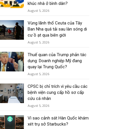
khúc nhà ở bình dân?
August 5, 2026
Vùng lãnh thổ Ceuta của Tây
Ban Nha quá tải sau làn sóng di
cư ồ ạt qua biên giới
August 5, 2026
Thuế quan của Trump phản tác
dụng: Doanh nghiệp Mỹ đang
quay lại Trung Quốc?
August 5, 2026
CPSC bị chỉ trích vì yêu cầu các
bệnh viện cung cấp hồ sơ cấp
cứu cá nhân
August 5, 2026
Vì sao cảnh sát Hàn Quốc khám
xét trụ sở Starbucks?