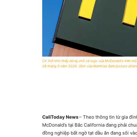
Có thể nhìn thấy dòng chữ và logo của McDonald's trên mộ
28 tháng 5 năm 2026. (Ảnh của Matthias Balk/picture allia
CaliToday News
– Theo thông tin từ gia đì
McDonald’s tại Bắc California đang phải chuẩ
đồng nghiệp bất ngờ tạt dầu ăn đang sôi vào