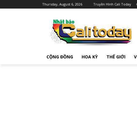
Thursday, August 6, 2026
Truyền Hình Cali Today
CỘNG ĐỒNG
HOA KỲ
THẾ GIỚI
V