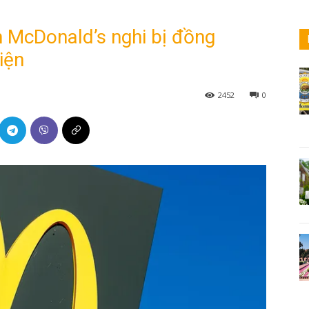
n McDonald’s nghi bị đồng
iện
2452
0