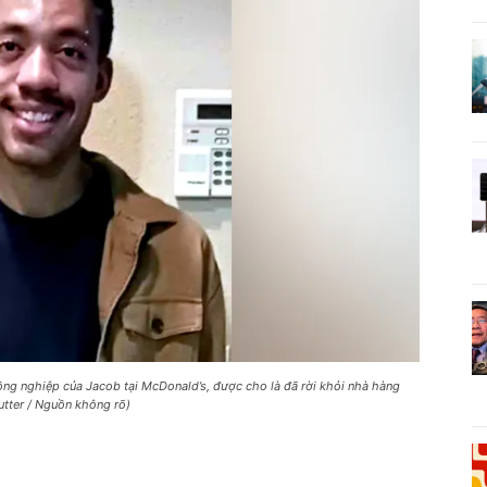
 đồng nghiệp của Jacob tại McDonald’s, được cho là đã rời khỏi nhà hàng
utter / Nguồn không rõ)