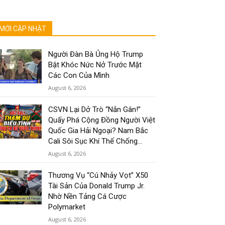
MỚI CẬP NHẬT
Người Đàn Bà Ủng Hộ Trump
Bật Khóc Nức Nở Trước Mặt
Các Con Của Mình
August 6, 2026
CSVN Lại Dở Trò “Nắn Gân!”
Quấy Phá Cộng Đồng Người Việt
Quốc Gia Hải Ngoại? Nam Bắc
Cali Sôi Sục Khí Thế Chống...
August 6, 2026
Thương Vụ “Cú Nhảy Vọt” X50
Tài Sản Của Donald Trump Jr.
Nhờ Nền Tảng Cá Cược
Polymarket
August 6, 2026