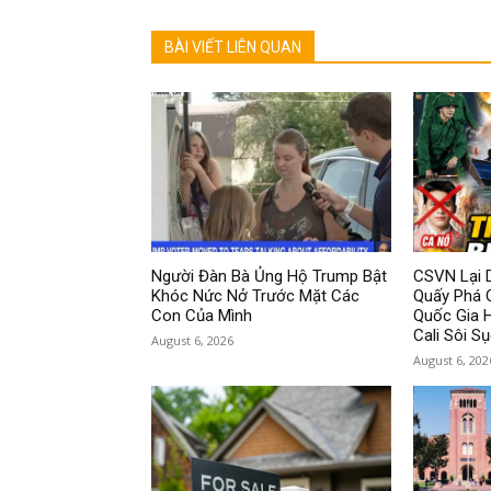
BÀI VIẾT LIÊN QUAN
Người Đàn Bà Ủng Hộ Trump Bật
CSVN Lại D
Khóc Nức Nở Trước Mặt Các
Quấy Phá 
Con Của Mình
Quốc Gia 
Cali Sôi Sụ
August 6, 2026
August 6, 202