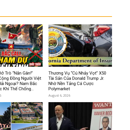
ở Trò “Nắn Gân!”
Thương Vụ “Cú Nhảy Vọt” X50
Cộng Đồng Người Việt
Tài Sản Của Donald Trump Jr.
Hải Ngoại? Nam Bắc
Nhờ Nền Tảng Cá Cược
c Khí Thế Chống...
Polymarket
6
August 6, 2026