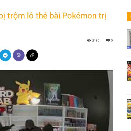
ị trộm lô thẻ bài Pokémon trị
2190
0