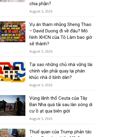
chia phần?
August 5, 2026
Vụ án tham nhũng Sheng Thao
– David Duong đi về đâu? Mô
hình XHCN của Tô Lâm bao giờ
sẽ thành?
August 5, 2026
Tại sao những chủ nhà vững tài
chính vẫn phải quay lại phân
khúc nhà ở bình dân?
August 5, 2026
Vùng lãnh thổ Ceuta của Tây
Ban Nha quá tải sau làn sóng di
cư ồ ạt qua biên giới
August 5, 2026
Thuế quan của Trump phản tác