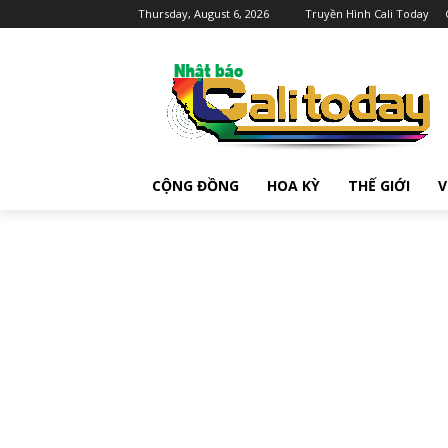
Thursday, August 6, 2026
Truyền Hình Cali Today
CỘNG ĐỒNG
HOA KỲ
THẾ GIỚI
V