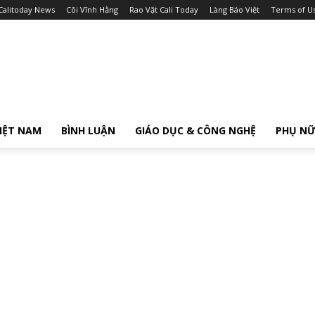
Calitoday News
Cõi Vĩnh Hằng
Rao Vặt Cali Today
Làng Báo Việt
Terms of U
IỆT NAM
BÌNH LUẬN
GIÁO DỤC & CÔNG NGHỆ
PHỤ N