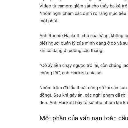
Video từ camera giám sát cho thấy ba kẻ trộ
Nhóm nghi phạm xác định rõ ràng mục tiêu h
một phút.
Anh Ronnie Hackett, chủ cửa hàng, không có 
biết người quản lý của mình đang ở đó và su
khi cô đang đi xuống cầu thang.
“Cô ấy liền chạy ngược trở lại, còn chúng lao
chúng tôi”, anh Hackett chia sẻ.
Nhóm trộm đã tẩu thoát cùng số tài sản sưu 
đồng). Sau khi gây án, các nghi phạm đã rời
đen. Anh Hackett bày tỏ sự nhẹ nhõm khi kh
Một phần của vấn nạn toàn cầ