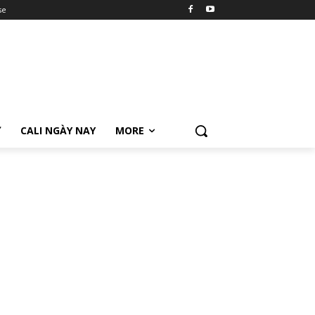
se
Ữ
CALI NGÀY NAY
MORE