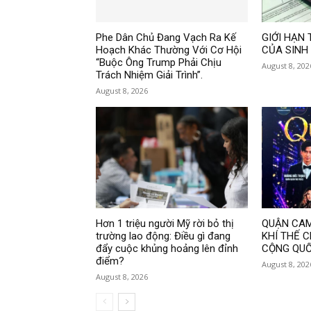
Phe Dân Chủ Đang Vạch Ra Kế
GIỚI HẠN 
Hoạch Khác Thường Với Cơ Hội
CỦA SINH
“Buộc Ông Trump Phải Chịu
August 8, 202
Trách Nhiệm Giải Trình”.
August 8, 2026
Hơn 1 triệu người Mỹ rời bỏ thị
QUẬN CAM
trường lao động: Điều gì đang
KHÍ THẾ 
đẩy cuộc khủng hoảng lên đỉnh
CỘNG QUỐ
điểm?
August 8, 202
August 8, 2026