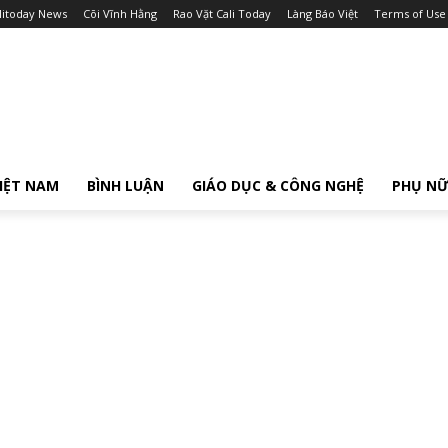
litoday News
Cõi Vĩnh Hằng
Rao Vặt Cali Today
Làng Báo Việt
Terms of Use
IỆT NAM
BÌNH LUẬN
GIÁO DỤC & CÔNG NGHỆ
PHỤ N