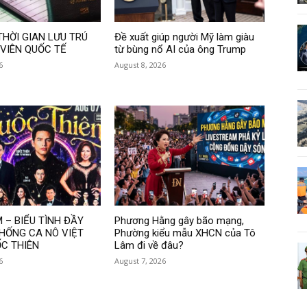
THỜI GIAN LƯU TRÚ
Đề xuất giúp người Mỹ làm giàu
 VIÊN QUỐC TẾ
từ bùng nổ AI của ông Trump
6
August 8, 2026
 – BIỂU TÌNH ĐẦY
Phương Hằng gây bão mạng,
CHỐNG CA NÔ VIỆT
Phường kiểu mẫu XHCN của Tô
C THIÊN
Lâm đi về đâu?
6
August 7, 2026