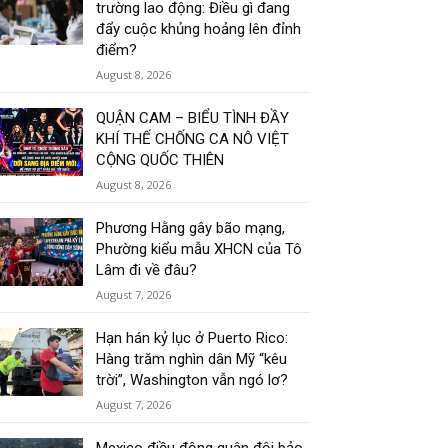
trường lao động: Điều gì đang
đẩy cuộc khủng hoảng lên đỉnh
điểm?
August 8, 2026
QUẬN CAM – BIỂU TÌNH ĐẦY
KHÍ THẾ CHỐNG CA NÔ VIỆT
CỘNG QUỐC THIÊN
August 8, 2026
Phương Hằng gây bão mạng,
Phường kiểu mẫu XHCN của Tô
Lâm đi về đâu?
August 7, 2026
Hạn hán kỷ lục ở Puerto Rico:
Hàng trăm nghìn dân Mỹ “kêu
trời”, Washington vẫn ngó lơ?
August 7, 2026