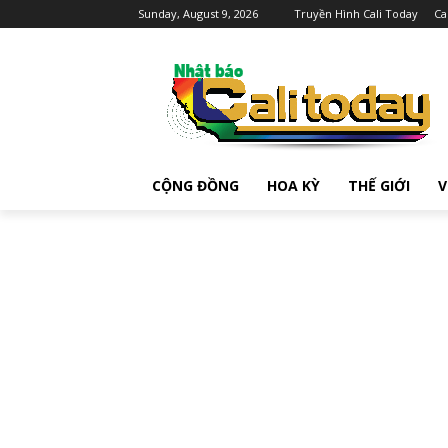
Sunday, August 9, 2026
Truyền Hình Cali Today
Ca
CỘNG ĐỒNG
HOA KỲ
THẾ GIỚI
V