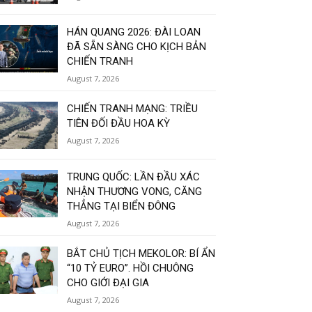
HÁN QUANG 2026: ĐÀI LOAN
ĐÃ SẴN SÀNG CHO KỊCH BẢN
CHIẾN TRANH
August 7, 2026
CHIẾN TRANH MẠNG: TRIỀU
TIÊN ĐỐI ĐẦU HOA KỲ
August 7, 2026
TRUNG QUỐC: LẦN ĐẦU XÁC
NHẬN THƯƠNG VONG, CĂNG
THẲNG TẠI BIỂN ĐÔNG
August 7, 2026
BẮT CHỦ TỊCH MEKOLOR: BÍ ẨN
“10 TỶ EURO”. HỒI CHUÔNG
CHO GIỚI ĐẠI GIA
August 7, 2026