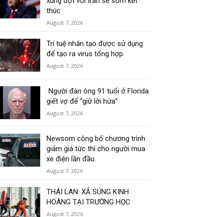
xung đột với Iran sẽ sớm kết
thúc
August 7, 2026
Trí tuệ nhân tạo được sử dụng
để tạo ra virus tổng hợp.
August 7, 2026
Người đàn ông 91 tuổi ở Florida
giết vợ để “giữ lời hứa”
August 7, 2026
Newsom công bố chương trình
giảm giá tức thì cho người mua
xe điện lần đầu.
August 7, 2026
THÁI LAN: XẢ SÚNG KINH
HOÀNG TẠI TRƯỜNG HỌC
August 7, 2026