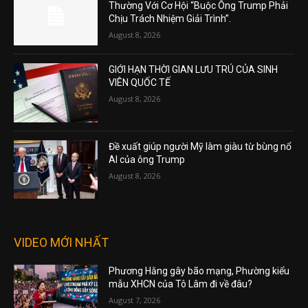
Thường Với Cơ Hội “Buộc Ông Trump Phải
Chịu Trách Nhiệm Giải Trình”.
August 8, 2026
GIỚI HẠN THỜI GIAN LƯU TRÚ CỦA SINH
VIÊN QUỐC TẾ
August 8, 2026
Đề xuất giúp người Mỹ làm giàu từ bùng nổ
AI của ông Trump
August 8, 2026
VIDEO MỚI NHẤT
Phương Hằng gây bão mạng, Phường kiểu
mẫu XHCN của Tô Lâm đi về đâu?
August 7, 2026