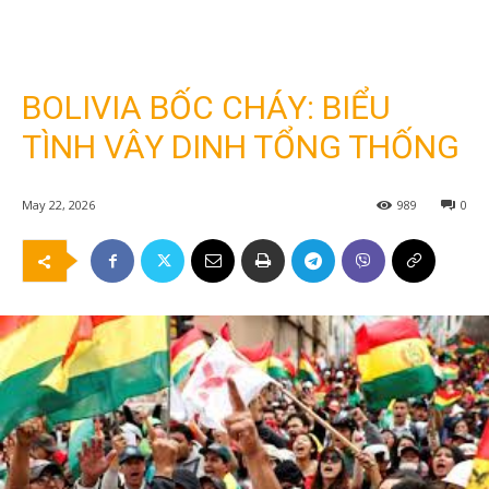
BOLIVIA BỐC CHÁY: BIỂU
TÌNH VÂY DINH TỔNG THỐNG
May 22, 2026
989
0