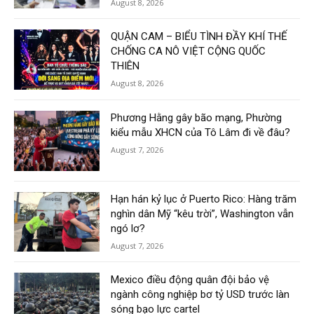
August 8, 2026
QUẬN CAM – BIỂU TÌNH ĐẦY KHÍ THẾ
CHỐNG CA NÔ VIỆT CỘNG QUỐC
THIÊN
August 8, 2026
Phương Hằng gây bão mạng, Phường
kiểu mẫu XHCN của Tô Lâm đi về đâu?
August 7, 2026
Hạn hán kỷ lục ở Puerto Rico: Hàng trăm
nghìn dân Mỹ “kêu trời”, Washington vẫn
ngó lơ?
August 7, 2026
Mexico điều động quân đội bảo vệ
ngành công nghiệp bơ tỷ USD trước làn
sóng bạo lực cartel