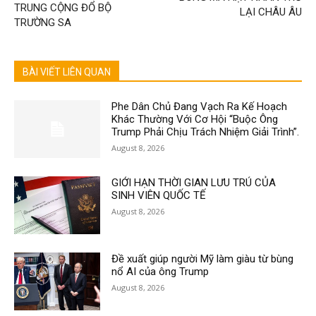
TRUNG CỘNG ĐỔ BỘ
LẠI CHÂU ÂU
TRƯỜNG SA
BÀI VIẾT LIÊN QUAN
Phe Dân Chủ Đang Vạch Ra Kế Hoạch
Khác Thường Với Cơ Hội “Buộc Ông
Trump Phải Chịu Trách Nhiệm Giải Trình”.
August 8, 2026
GIỚI HẠN THỜI GIAN LƯU TRÚ CỦA
SINH VIÊN QUỐC TẾ
August 8, 2026
Đề xuất giúp người Mỹ làm giàu từ bùng
nổ AI của ông Trump
August 8, 2026