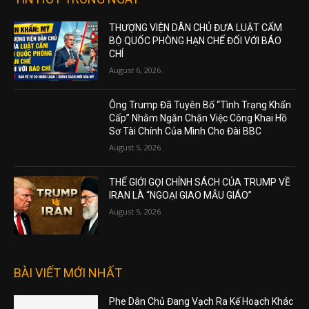
THƯỢNG VIỆN DÂN CHỦ ĐƯA LUẬT CẤM
BỘ QUỐC PHÒNG HẠN CHẾ ĐỐI VỚI BÁO
CHÍ
August 6, 2026
Ông Trump Đã Tuyên Bố “Tình Trạng Khẩn
Cấp” Nhằm Ngăn Chặn Việc Công Khai Hồ
Sơ Tài Chính Của Mình Cho Đài BBC
August 5, 2026
THẾ GIỚI GỌI CHÍNH SÁCH CỦA TRUMP VỀ
IRAN LÀ “NGOẠI GIAO MẪU GIÁO”
August 5, 2026
BÀI VIẾT MỚI NHẤT
Phe Dân Chủ Đang Vạch Ra Kế Hoạch Khác