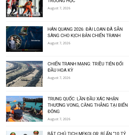
TRƯỜNG HỌC
August 7, 2026
HÁN QUANG 2026: ĐÀI LOAN ĐÃ SẴN
SÀNG CHO KỊCH BẢN CHIẾN TRANH
August 7, 2026
CHIẾN TRANH MẠNG: TRIỀU TIÊN ĐỐI
ĐẦU HOA KỲ
August 7, 2026
TRUNG QUỐC: LẦN ĐẦU XÁC NHẬN
THƯƠNG VONG, CĂNG THẲNG TẠI BIỂN
ĐÔNG
August 7, 2026
BẮT CHỦ TỊCH MEKOLOR: BÍ ẨN “10 TỶ