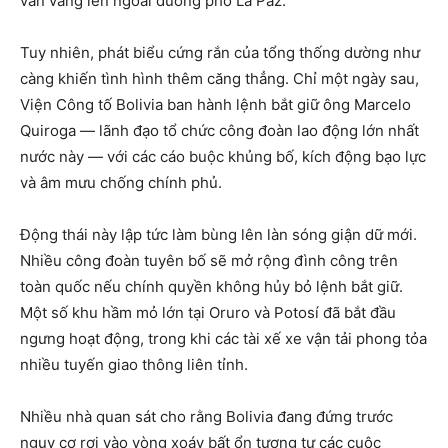
vẫn vang lên ngoài đường phố La Paz.
Tuy nhiên, phát biểu cứng rắn của tổng thống dường như
càng khiến tình hình thêm căng thẳng. Chỉ một ngày sau,
Viện Công tố Bolivia ban hành lệnh bắt giữ ông Marcelo
Quiroga — lãnh đạo tổ chức công đoàn lao động lớn nhất
nước này — với các cáo buộc khủng bố, kích động bạo lực
và âm mưu chống chính phủ.
Động thái này lập tức làm bùng lên làn sóng giận dữ mới.
Nhiều công đoàn tuyên bố sẽ mở rộng đình công trên
toàn quốc nếu chính quyền không hủy bỏ lệnh bắt giữ.
Một số khu hầm mỏ lớn tại Oruro và Potosí đã bắt đầu
ngưng hoạt động, trong khi các tài xế xe vận tải phong tỏa
nhiều tuyến giao thông liên tỉnh.
Nhiều nhà quan sát cho rằng Bolivia đang đứng trước
nguy cơ rơi vào vòng xoáy bất ổn tương tự các cuộc