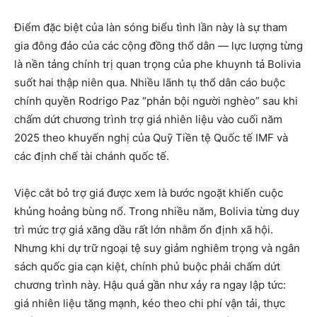
Điểm đặc biệt của làn sóng biểu tình lần này là sự tham
gia đông đảo của các cộng đồng thổ dân — lực lượng từng
là nền tảng chính trị quan trọng của phe khuynh tả Bolivia
suốt hai thập niên qua. Nhiều lãnh tụ thổ dân cáo buộc
chính quyền Rodrigo Paz “phản bội người nghèo” sau khi
chấm dứt chương trình trợ giá nhiên liệu vào cuối năm
2025 theo khuyến nghị của Quỹ Tiền tệ Quốc tế IMF và
các định chế tài chánh quốc tế.
Việc cắt bỏ trợ giá được xem là bước ngoặt khiến cuộc
khủng hoảng bùng nổ. Trong nhiều năm, Bolivia từng duy
trì mức trợ giá xăng dầu rất lớn nhằm ổn định xã hội.
Nhưng khi dự trữ ngoại tệ suy giảm nghiêm trọng và ngân
sách quốc gia cạn kiệt, chính phủ buộc phải chấm dứt
chương trình này. Hậu quả gần như xảy ra ngay lập tức:
giá nhiên liệu tăng mạnh, kéo theo chi phí vận tải, thực