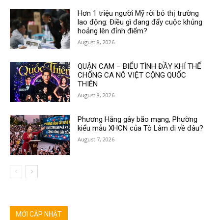
Hơn 1 triệu người Mỹ rời bỏ thị trường
lao động: Điều gì đang đẩy cuộc khủng
hoảng lên đỉnh điểm?
August 8, 2026
QUẬN CAM – BIỂU TÌNH ĐẦY KHÍ THẾ
CHỐNG CA NÔ VIỆT CỘNG QUỐC
THIÊN
August 8, 2026
Phương Hằng gây bão mạng, Phường
kiểu mẫu XHCN của Tô Lâm đi về đâu?
August 7, 2026
MỚI CẬP NHẬT