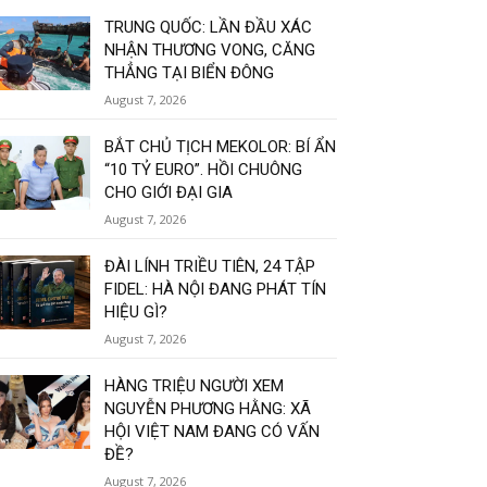
TRUNG QUỐC: LẦN ĐẦU XÁC
NHẬN THƯƠNG VONG, CĂNG
THẲNG TẠI BIỂN ĐÔNG
August 7, 2026
BẮT CHỦ TỊCH MEKOLOR: BÍ ẨN
“10 TỶ EURO”. HỒI CHUÔNG
CHO GIỚI ĐẠI GIA
August 7, 2026
ĐÀI LÍNH TRIỀU TIÊN, 24 TẬP
FIDEL: HÀ NỘI ĐANG PHÁT TÍN
HIỆU GÌ?
August 7, 2026
HÀNG TRIỆU NGƯỜI XEM
NGUYỄN PHƯƠNG HẰNG: XÃ
HỘI VIỆT NAM ĐANG CÓ VẤN
ĐỀ?
August 7, 2026