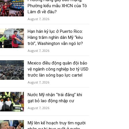
Phường kiểu mẫu XHCN của Tô
Lâm đi về đâu?
August 7, 2026
Hạn hán kỷ lục ở Puerto Rico:
Hàng trăm nghìn dân Mỹ “kêu
trời”, Washington vẫn ngó lơ?
August 7, 2026
Mexico điều động quân đội bảo
vệ ngành công nghiệp bơ tỷ USD
trước làn sóng bạo lực cartel
August 7, 2026
Nước Mỹ nhận “trái đắng” khi
gạt bỏ lao động nhập cư
August 7, 2026
Mỹ lên kế hoạch truy tìm người