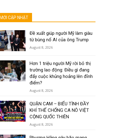
MỚI CẬP NHẬT
Đề xuất giúp người Mỹ làm giàu
từ bùng nổ AI của ông Trump
August 8, 2026
Hơn 1 triệu người Mỹ rời bỏ thị
trường lao động: Điều gì đang
đẩy cuộc khủng hoảng lên đỉnh
điểm?
August 8, 2026
QUẬN CAM – BIỂU TÌNH ĐẦY
KHÍ THẾ CHỐNG CA NÔ VIỆT
CỘNG QUỐC THIÊN
August 8, 2026
Phương Hằng gây bão mạng,