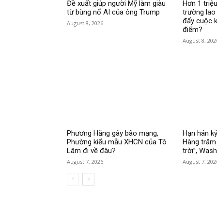
Đề xuất giúp người Mỹ làm giàu
Hơn 1 triệu
từ bùng nổ AI của ông Trump
trường lao
đẩy cuộc k
August 8, 2026
điểm?
August 8, 202
Phương Hằng gây bão mạng,
Hạn hán kỷ
Phường kiểu mẫu XHCN của Tô
Hàng trăm 
Lâm đi về đâu?
trời”, Was
August 7, 2026
August 7, 202