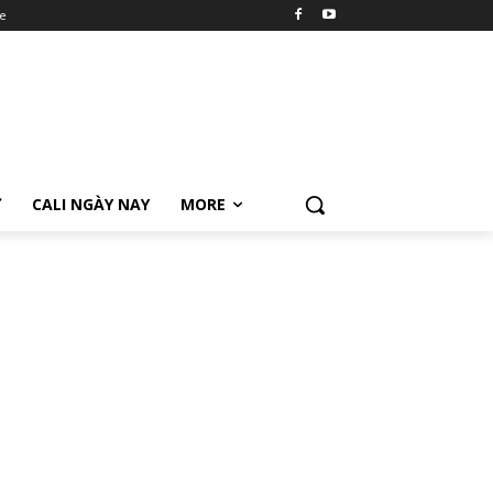
e
Ữ
CALI NGÀY NAY
MORE