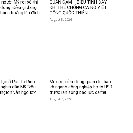
 người Mỹ rời bỏ thị
QUẬN CAM – BIỂU TÌNH ĐẦY
 động: Điều gì đang
KHÍ THẾ CHỐNG CA NÔ VIỆT
hủng hoảng lên đỉnh
CỘNG QUỐC THIÊN
August 8, 2026
6
 lục ở Puerto Rico:
Mexico điều động quân đội bảo
nghìn dân Mỹ “kêu
vệ ngành công nghiệp bơ tỷ USD
hington vẫn ngó lơ?
trước làn sóng bạo lực cartel
6
August 7, 2026