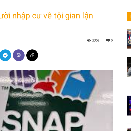
ời nhập cư về tội gian lận
3352
0