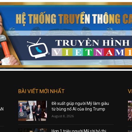
BÀI VIẾT MỚI NHẤT
V
Đề xuất giúp người Mỹ làm giàu
ẠN
từ bùng nổ AI của ông Trump
August 8, 2026
Hơn 1 triệu người Mỹ rời bỏ thị