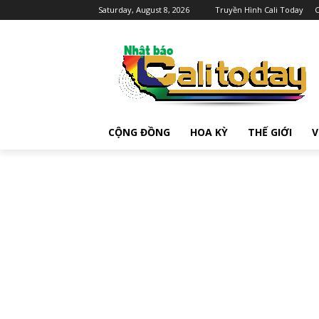
Saturday, August 8, 2026
Truyền Hình Cali Today
C
CỘNG ĐỒNG
HOA KỲ
THẾ GIỚI
V