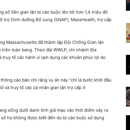
 số tiền gian lận bị cáo buộc lên tới hơn 1,4 triệu đô
Hỗ trợ Dinh dưỡng Bổ sung (SNAP), MassHealth, trợ cấp
ang Massachusetts đã thành lập Đội Chống Gian lận
ận trên toàn bang. Theo đài WWLP, chi nhánh địa
 truy tố các hành vi lạm dụng các khoản phúc lợi do
thông cáo báo chí rằng vụ án này “chỉ là bước khởi đầu
ữ và truy tố các cá nhân gian lận trợ cấp ở
ang sống dưới danh tính giả mạo vào thời điểm xảy ra
g số họ không được biết đến do bị cáo buộc sử dụng