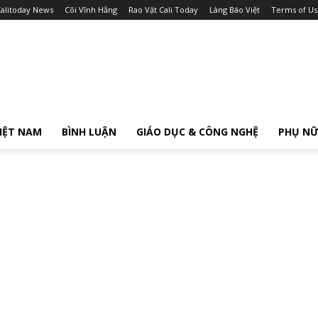
alitoday News
Cõi Vĩnh Hằng
Rao Vặt Cali Today
Làng Báo Việt
Terms of Us
IỆT NAM
BÌNH LUẬN
GIÁO DỤC & CÔNG NGHỆ
PHỤ N