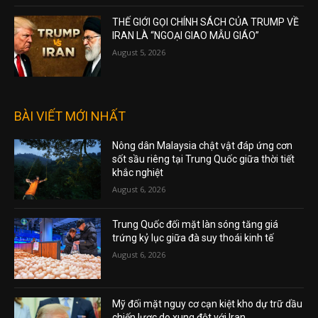
THẾ GIỚI GỌI CHÍNH SÁCH CỦA TRUMP VỀ
IRAN LÀ “NGOẠI GIAO MẪU GIÁO”
August 5, 2026
BÀI VIẾT MỚI NHẤT
Nông dân Malaysia chật vật đáp ứng cơn
sốt sầu riêng tại Trung Quốc giữa thời tiết
khắc nghiệt
August 6, 2026
Trung Quốc đối mặt làn sóng tăng giá
trứng kỷ lục giữa đà suy thoái kinh tế
August 6, 2026
Mỹ đối mặt nguy cơ cạn kiệt kho dự trữ dầu
chiến lược do xung đột với Iran