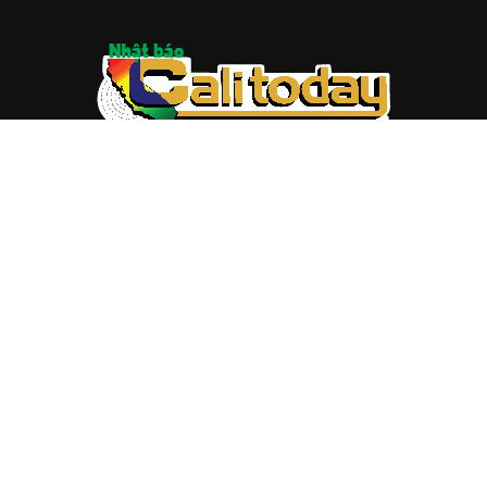
ABOUT US
Trang web
baocalitoday.com
là sản phẩm của Hệ Thống
Truyền Thông Cali Today
Tòa soạn: 1310 Tully Road #109, San Jose, CA 95122
Tel: (408) 482-6527
Contact us:
nam@baocalitoday.com