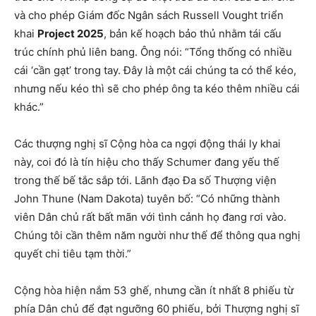
và cho phép Giám đốc Ngân sách Russell Vought triển
khai
Project 2025
, bản kế hoạch bảo thủ nhằm tái cấu
trúc chính phủ liên bang. Ông nói: “Tổng thống có nhiều
cái ‘cần gạt’ trong tay. Đây là một cái chúng ta có thể kéo,
nhưng nếu kéo thì sẽ cho phép ông ta kéo thêm nhiều cái
khác.”
Các thượng nghị sĩ Cộng hòa ca ngợi động thái ly khai
này, coi đó là tín hiệu cho thấy Schumer đang yếu thế
trong thế bế tắc sắp tới. Lãnh đạo Đa số Thượng viện
John Thune (Nam Dakota) tuyên bố: “Có những thành
viên Dân chủ rất bất mãn với tình cảnh họ đang rơi vào.
Chúng tôi cần thêm năm người như thế để thông qua nghị
quyết chi tiêu tạm thời.”
Cộng hòa hiện nắm 53 ghế, nhưng cần ít nhất 8 phiếu từ
phía Dân chủ để đạt ngưỡng 60 phiếu, bởi Thượng nghị sĩ