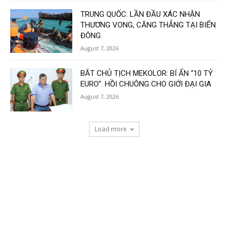
TRUNG QUỐC: LẦN ĐẦU XÁC NHẬN
THƯƠNG VONG, CĂNG THẲNG TẠI BIỂN
ĐÔNG
August 7, 2026
BẮT CHỦ TỊCH MEKOLOR: BÍ ẨN “10 TỶ
EURO”. HỒI CHUÔNG CHO GIỚI ĐẠI GIA
August 7, 2026
Load more