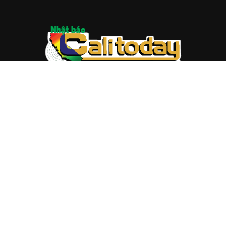
ABOUT US
Trang web
baocalitoday.com
là sản phẩm của Hệ Thống
Truyền Thông Cali Today
Tòa soạn: 1310 Tully Road #109, San Jose, CA 95122
Tel: (408) 482-6527
Contact us:
nam@baocalitoday.com