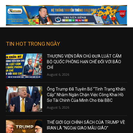
TIN HOT TRONG NGÀY
THƯỢNG VIỆN DÂN CHỦ ĐƯA LUẬT CẤM
BỘ QUỐC PHÒNG HẠN CHẾ ĐỐI VỚI BÁO
CHÍ
August 6, 2026
Ông Trump Đã Tuyên Bố “Tình Trạng Khẩn
Cấp” Nhằm Ngăn Chặn Việc Công Khai Hồ
Sơ Tài Chính Của Mình Cho Đài BBC
August 5, 2026
THẾ GIỚI GỌI CHÍNH SÁCH CỦA TRUMP VỀ
IRAN LÀ “NGOẠI GIAO MẪU GIÁO”