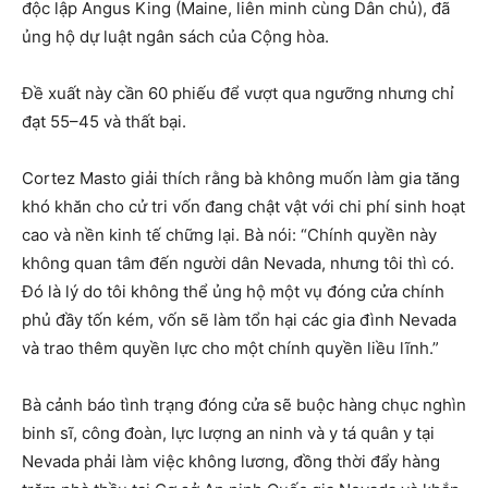
độc lập Angus King (Maine, liên minh cùng Dân chủ), đã
ủng hộ dự luật ngân sách của Cộng hòa.
Đề xuất này cần 60 phiếu để vượt qua ngưỡng nhưng chỉ
đạt 55–45 và thất bại.
Cortez Masto giải thích rằng bà không muốn làm gia tăng
khó khăn cho cử tri vốn đang chật vật với chi phí sinh hoạt
cao và nền kinh tế chững lại. Bà nói: “Chính quyền này
không quan tâm đến người dân Nevada, nhưng tôi thì có.
Đó là lý do tôi không thể ủng hộ một vụ đóng cửa chính
phủ đầy tốn kém, vốn sẽ làm tổn hại các gia đình Nevada
và trao thêm quyền lực cho một chính quyền liều lĩnh.”
Bà cảnh báo tình trạng đóng cửa sẽ buộc hàng chục nghìn
binh sĩ, công đoàn, lực lượng an ninh và y tá quân y tại
Nevada phải làm việc không lương, đồng thời đẩy hàng