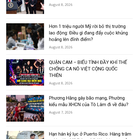
August 8, 2026
Hơn 1 triệu người Mỹ rời bỏ thị trường
lao động: Điều gì đang đẩy cuộc khủng
hoảng lên đỉnh điểm?
August 8, 2026
QUẬN CAM – BIỂU TÌNH ĐẦY KHÍ THẾ
CHỐNG CA NÔ VIỆT CỘNG QUỐC
THIÊN
August 8, 2026
Phương Hằng gây bão mạng, Phường
kiểu mẫu XHCN của Tô Lâm đi về đâu?
August 7, 2026
Hạn hán kỷ lục ở Puerto Rico: Hàng trăm