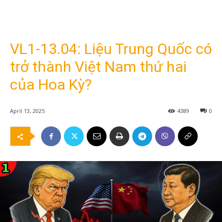
VL1-13.04: Liệu Trung Quốc có
trở thành Việt Nam thứ hai
của Hoa Kỳ?
April 13, 2025
4389
0