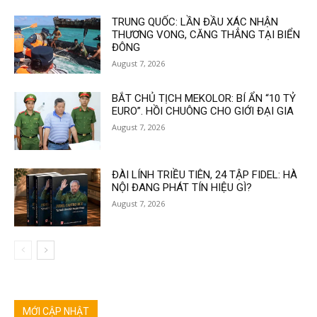
TRUNG QUỐC: LẦN ĐẦU XÁC NHẬN
THƯƠNG VONG, CĂNG THẲNG TẠI BIỂN
ĐÔNG
August 7, 2026
BẮT CHỦ TỊCH MEKOLOR: BÍ ẨN “10 TỶ
EURO”. HỒI CHUÔNG CHO GIỚI ĐẠI GIA
August 7, 2026
ĐÀI LÍNH TRIỀU TIÊN, 24 TẬP FIDEL: HÀ
NỘI ĐANG PHÁT TÍN HIỆU GÌ?
August 7, 2026
MỚI CẬP NHẬT