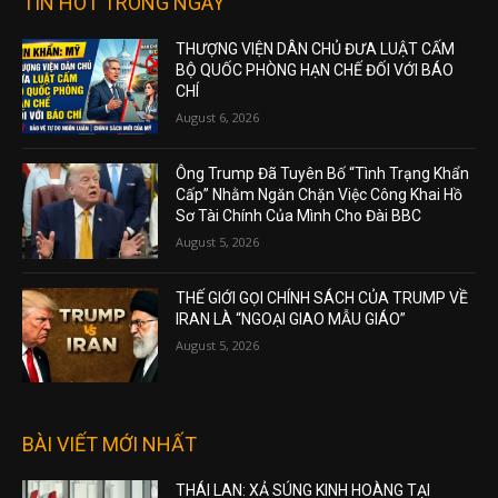
TIN HOT TRONG NGÀY
THƯỢNG VIỆN DÂN CHỦ ĐƯA LUẬT CẤM
BỘ QUỐC PHÒNG HẠN CHẾ ĐỐI VỚI BÁO
CHÍ
August 6, 2026
Ông Trump Đã Tuyên Bố “Tình Trạng Khẩn
Cấp” Nhằm Ngăn Chặn Việc Công Khai Hồ
Sơ Tài Chính Của Mình Cho Đài BBC
August 5, 2026
THẾ GIỚI GỌI CHÍNH SÁCH CỦA TRUMP VỀ
IRAN LÀ “NGOẠI GIAO MẪU GIÁO”
August 5, 2026
BÀI VIẾT MỚI NHẤT
THÁI LAN: XẢ SÚNG KINH HOÀNG TẠI