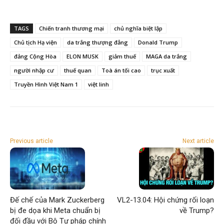
TAGS
Chiến tranh thương mại
chủ nghĩa biệt lập
Chủ tịch Hạ viện
da trắng thượng đẳng
Donald Trump
đảng Cộng Hòa
ELON MUSK
giảm thuế
MAGA da trắng
người nhập cư
thuế quan
Toà án tối cao
trục xuất
Truyền Hình Việt Nam 1
việt linh
Previous article
Next article
Đế chế của Mark Zuckerberg
VL2-13.04: Hội chứng rối loạn
bị đe dọa khi Meta chuẩn bị
về Trump?
đối đầu với Bộ Tư pháp chính