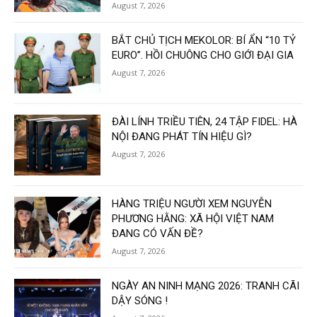
August 7, 2026
BẮT CHỦ TỊCH MEKOLOR: BÍ ẨN “10 TỶ
EURO”. HỒI CHUÔNG CHO GIỚI ĐẠI GIA
August 7, 2026
ĐÀI LÍNH TRIỀU TIÊN, 24 TẬP FIDEL: HÀ
NỘI ĐANG PHÁT TÍN HIỆU GÌ?
August 7, 2026
HÀNG TRIỆU NGƯỜI XEM NGUYỄN
PHƯƠNG HẰNG: XÃ HỘI VIỆT NAM
ĐANG CÓ VẤN ĐỀ?
August 7, 2026
NGÀY AN NINH MẠNG 2026: TRANH CÃI
DẬY SÓNG !